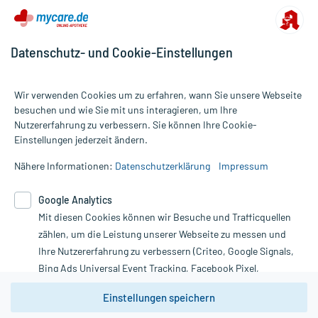
Datenschutz- und Cookie-Einstellungen
Wir verwenden Cookies um zu erfahren, wann Sie unsere Webseite
besuchen und wie Sie mit uns interagieren, um Ihre
Nutzererfahrung zu verbessern. Sie können Ihre Cookie-
Alle Preise gelten inkl. MwSt., ggf. zzgl. Versandkosten
Einstellungen jederzeit ändern.
Informationen auf dieser Website werden ausschließlich für
informative Zwecke zur Verfügung gestellt. Sie ersetzen keinesfalls
Nähere Informationen:
Datenschutzerklärung
Impressum
die Untersuchung und Behandlung durch einen Arzt. Bitte
beachten Sie, dass hierdurch weder Diagnosen gestellt noch
Google Analytics
Therapien eingeleitet werden können. | Diese Webseite benutzt
Mit diesen Cookies können wir Besuche und Trafficquellen
Google Analytics. Lesen Sie bitte dazu die wichtigen Hinweise in
unserer Datenschutzerklärung. Für den Widerruf einer Bestellung
zählen, um die Leistung unserer Webseite zu messen und
nutzen Sie das Formular:
Ihre Nutzererfahrung zu verbessern (Criteo, Google Signals,
Bing Ads Universal Event Tracking, Facebook Pixel,
Vertrag widerrufen
Youtube-Social Plugin).
Einstellungen speichern
Wir weisen darauf hin, dass die