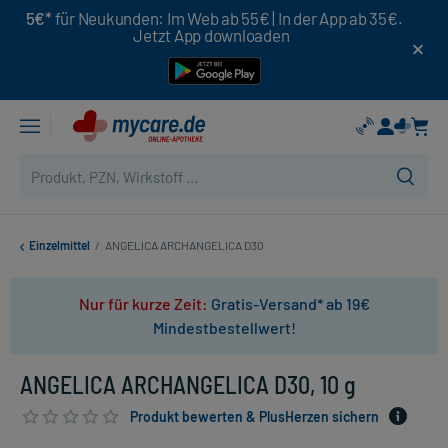
5€*
für Neukunden: Im Web ab 55€ | In der App ab 35€.
Jetzt App downloaden
Einzelmittel
/
ANGELICA ARCHANGELICA D30
Nur für kurze Zeit:
Gratis-Versand* ab 19€
Mindestbestellwert!
ANGELICA ARCHANGELICA D30, 10 g
Produkt bewerten & PlusHerzen sichern