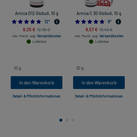
Arnica D12 Globuli, 10 g
Arnica C 30 Globuli, 10 g
5.0
4.8888888888888
12
*
9
*
8,25 €
8,57 €
12,95 €
13,45 €
inkl. MwSt.
zzgl.
Versandkosten
inkl. MwSt.
zzgl.
Versandkosten
Lieferbar
Lieferbar
In den Warenkorb
In den Warenkorb
Detail- & Pflichtinformationen
Detail- & Pflichtinformationen