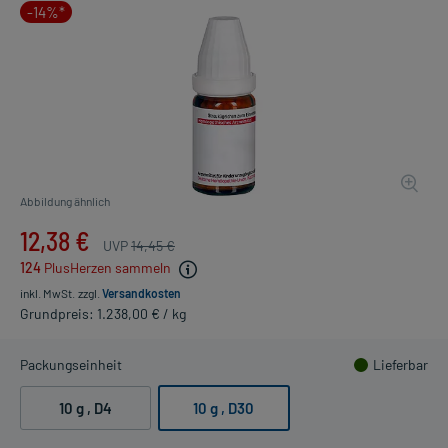
-14%*
Abbildung ähnlich
12,38 €
UVP
14,45 €
124
PlusHerzen sammeln
inkl. MwSt.
zzgl.
Versandkosten
Grundpreis: 1.238,00 € / kg
Packungseinheit
Lieferbar
10 g
, D4
10 g
, D30