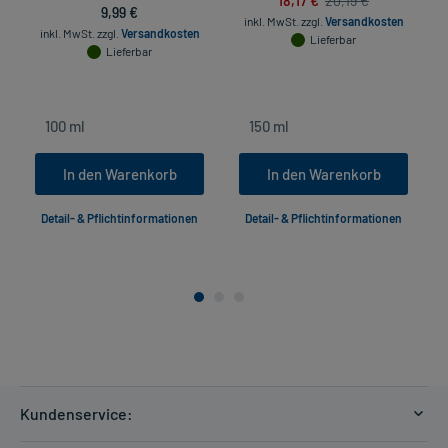
20,19 €
9,99 €
inkl. MwSt.
zzgl.
Versandkosten
inkl. MwSt.
zzgl.
Versandkosten
Lieferbar
Lieferbar
In den Warenkorb
In den Warenkorb
Detail- & Pflichtinformationen
Detail- & Pflichtinformationen
Kundenservice: