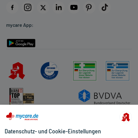
Datenschutz
Cookie-Einstellungen
mycare App:
Rückgabe/Widerruf
Barrierefreiheitserklärung
Datenschutz- und Cookie-Einstellungen