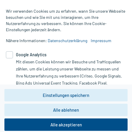
Wir verwenden Cookies um zu erfahren, wann Sie unsere Webseite
besuchen und wie Sie mit uns interagieren, um Ihre
Nutzererfahrung zu verbessern. Sie können Ihre Cookie-
Alle Preise gelten inkl. MwSt., ggf. zzgl. Versandkosten
Einstellungen jederzeit ändern.
Informationen auf dieser Website werden ausschließlich für
informative Zwecke zur Verfügung gestellt. Sie ersetzen keinesfalls
Nähere Informationen:
Datenschutzerklärung
Impressum
die Untersuchung und Behandlung durch einen Arzt. Bitte
beachten Sie, dass hierdurch weder Diagnosen gestellt noch
Google Analytics
Therapien eingeleitet werden können. | Diese Webseite benutzt
Mit diesen Cookies können wir Besuche und Trafficquellen
Google Analytics. Lesen Sie bitte dazu die wichtigen Hinweise in
unserer Datenschutzerklärung. Für den Widerruf einer Bestellung
zählen, um die Leistung unserer Webseite zu messen und
nutzen Sie das Formular:
Ihre Nutzererfahrung zu verbessern (Criteo, Google Signals,
Bing Ads Universal Event Tracking, Facebook Pixel,
Vertrag widerrufen
Youtube-Social Plugin).
Einstellungen speichern
Wir weisen darauf hin, dass die
Datenschutzbestimmungen von
Google Analytics
nicht
Alle ablehnen
*Hinweise zu unseren Aktionen und Bewertungen
zwingend den Europäischen Anforderungen gem. EU-
DSGVO genügen und ein Datentransfer in Drittstaaten bzw.
die USA nicht ausgeschlossen werden kann. Wie die
Alle akzeptieren
Daten dort verarbeitet werden, kann nicht geprüft und
nachvollzogen werden.
copyright @ 2026 Roland Helle e.K. - Versandapotheke - Alle Rechte vorbehalten