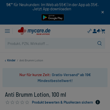
5€*
für Neukunden: Im Web ab 55€ | In der App ab 35€.
Jetzt App downloaden
Kinder
/
Anti Brumm Lotion
Nur für kurze Zeit:
Gratis-Versand* ab 19€
Mindestbestellwert!
Anti Brumm Lotion, 100 ml
Produkt bewerten & PlusHerzen sichern