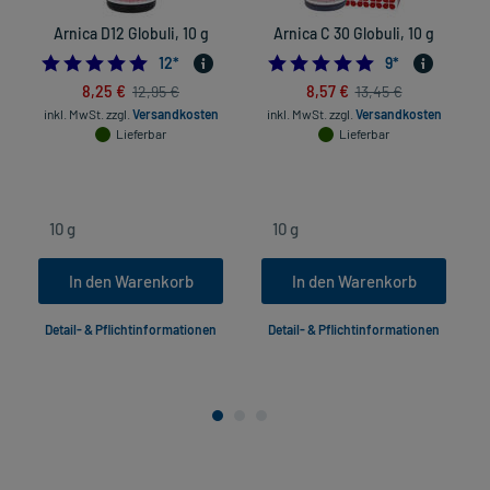
Arnica D12 Globuli, 10 g
Arnica C 30 Globuli, 10 g
5.0
4.8888888888888
12
*
9
*
8,25 €
8,57 €
12,95 €
13,45 €
inkl. MwSt.
zzgl.
Versandkosten
inkl. MwSt.
zzgl.
Versandkosten
Lieferbar
Lieferbar
In den Warenkorb
In den Warenkorb
Detail- & Pflichtinformationen
Detail- & Pflichtinformationen