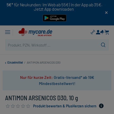
5€*
für Neukunden: Im Web ab 55€ | In der App ab 35€.
Jetzt App downloaden
Einzelmittel
/
ANTIMON ARSENICOS D30
Nur für kurze Zeit:
Gratis-Versand* ab 19€
Mindestbestellwert!
ANTIMON ARSENICOS D30, 10 g
Produkt bewerten & PlusHerzen sichern