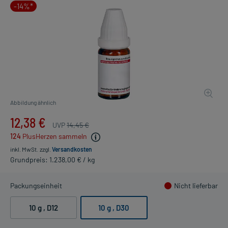
-14%*
Abbildung ähnlich
12,38 €
UVP
14,45 €
124
PlusHerzen sammeln
inkl. MwSt.
zzgl.
Versandkosten
Grundpreis: 1.238,00 € / kg
Packungseinheit
Nicht lieferbar
10 g
, D12
10 g
, D30