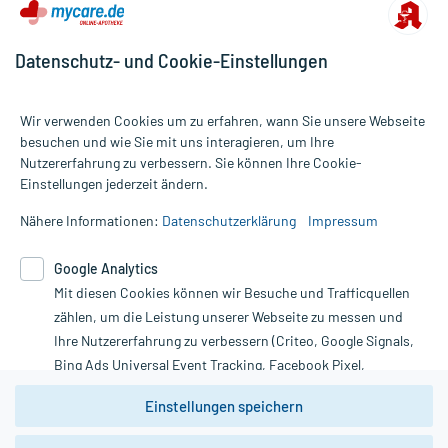
Datenschutz- und Cookie-Einstellungen
Wir verwenden Cookies um zu erfahren, wann Sie unsere Webseite
besuchen und wie Sie mit uns interagieren, um Ihre
Nutzererfahrung zu verbessern. Sie können Ihre Cookie-
Alle Preise gelten inkl. MwSt., ggf. zzgl. Versandkosten
Einstellungen jederzeit ändern.
Informationen auf dieser Website werden ausschließlich für
informative Zwecke zur Verfügung gestellt. Sie ersetzen keinesfalls
Nähere Informationen:
Datenschutzerklärung
Impressum
die Untersuchung und Behandlung durch einen Arzt. Bitte
beachten Sie, dass hierdurch weder Diagnosen gestellt noch
Google Analytics
Therapien eingeleitet werden können. | Diese Webseite benutzt
Mit diesen Cookies können wir Besuche und Trafficquellen
Google Analytics. Lesen Sie bitte dazu die wichtigen Hinweise in
unserer Datenschutzerklärung. Für den Widerruf einer Bestellung
zählen, um die Leistung unserer Webseite zu messen und
nutzen Sie das Formular:
Ihre Nutzererfahrung zu verbessern (Criteo, Google Signals,
Bing Ads Universal Event Tracking, Facebook Pixel,
Vertrag widerrufen
Youtube-Social Plugin).
Einstellungen speichern
Wir weisen darauf hin, dass die
Datenschutzbestimmungen von
Google Analytics
nicht