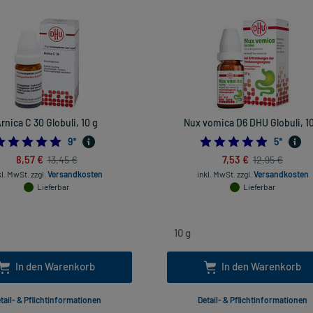
rnica C 30 Globuli, 10 g
Nux vomica D6 DHU Globuli, 10
4.888888888888889
5.0
9
*
5
*
8,57 €
7,53 €
13,45 €
12,95 €
kl. MwSt.
zzgl.
Versandkosten
inkl. MwSt.
zzgl.
Versandkosten
Lieferbar
Lieferbar
In den Warenkorb
In den Warenkorb
tail- & Pflichtinformationen
Detail- & Pflichtinformationen