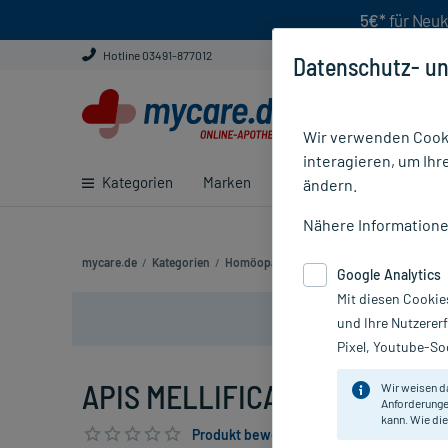
5€*
für Neuk
Hotline 03491-877012
Datenschutz- un
Wir verwenden Cooki
interagieren, um Ihr
Kategorien
Marken
Ratgeber
E-Rezept ei
ändern.
Nähere Information
mycare.de
/
Kategorien
/
Homöopathie
/
Einzelmittel
/
APIS MELLI
Google Analytics
Mit diesen Cookie
und Ihre Nutzerer
Pixel, Youtube-Soc
APIS MELLIFICA D 3, 20 ml
Wir weisen d
Anforderunge
kann. Wie die
Produkt bewerten & PlusHerzen sichern