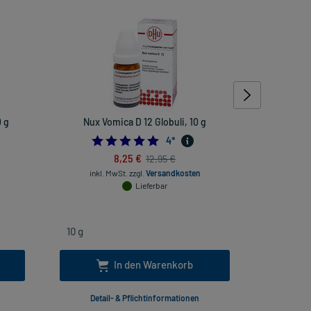
 g
Nux Vomica D 12 Globuli, 10 g
Rhus toxi
rheuma
4.75
4
*
8,25 €
12,95 €
inkl. MwSt.
zzgl.
Versandkosten
Lieferbar
inkl
In den Warenkorb
Detail- & Pflichtinformationen
Deta