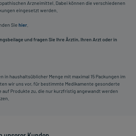
opathischen Arzneimittel. Dabei können die verschiedenen
nkungen eingesetzt werden.
inden Sie
hier
.
sbeilage und fragen Sie Ihre Ärztin, Ihren Arzt oder in
ten in haushaltsüblicher Menge mit maximal 15 Packungen im
lten wir uns vor, für bestimmte Medikamente gesonderte
 auf Produkte zu, die nur kurzfristig angewandt werden
tzen.
n unserer Kunden