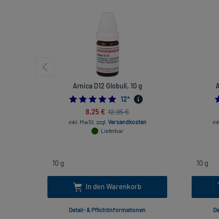
Arnica D12 Globuli, 10 g
A
5.0
12
*
8,25 €
12,95 €
inkl. MwSt.
zzgl.
Versandkosten
in
Lieferbar
In den Warenkorb
Detail- & Pflichtinformationen
De