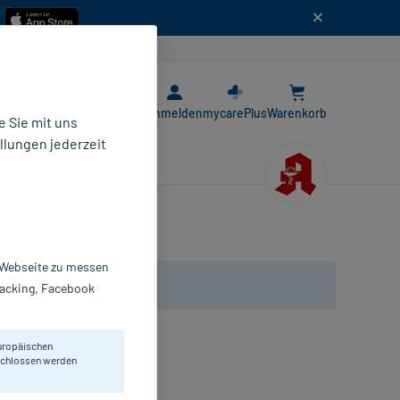
n
E-Rezept App
Anmelden
mycarePlus
Warenkorb
 Sie mit uns
llungen jederzeit
r Webseite zu messen
Tracking, Facebook
uropäischen
eschlossen werden