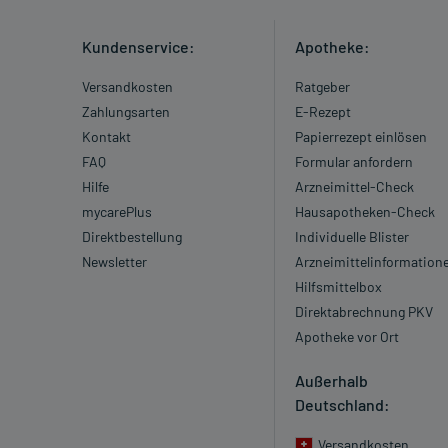
Kundenservice:
Apotheke:
Versandkosten
Ratgeber
Zahlungsarten
E-Rezept
Kontakt
Papierrezept einlösen
FAQ
Formular anfordern
Hilfe
Arzneimittel-Check
mycarePlus
Hausapotheken-Check
Direktbestellung
Individuelle Blister
Newsletter
Arzneimittelinformation
Hilfsmittelbox
Direktabrechnung PKV
Apotheke vor Ort
Außerhalb
Deutschland:
Versandkosten