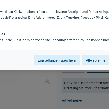
Darreichung:
Di
Inhalt:
20
 wird das Klickverhalten erfasst, um relevante Anzeigen und Remarketing
PZN:
01
Google Retargeting, Bing Ads Universal Event Tracking, Facebook Pixel, Ka
Hersteller:
DH
12,38 €
UVP
14,45 €
124
P
kies
inkl. MwSt.
zzgl.
Versandkosten
d für die Funktionen der Webseite unbedingt erforderlich und können nich
Grundpreis: 619,00 € / l
Packungseinheit
Einstellungen speichern
Alle ablehnen
20 ml
, D2
20 ml
, D3
Der Artikel ist momentan nicht
Beratung für Produktalternat