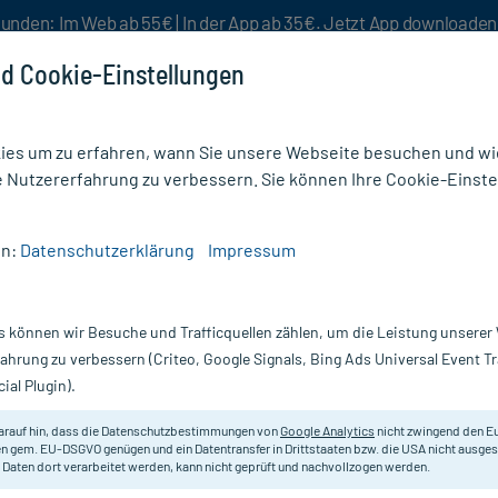
unden: Im Web ab 55€ | In der App ab 35€. Jetzt App downloade
d Cookie-Einstellungen
es um zu erfahren, wann Sie unsere Webseite besuchen und wie
e Nutzererfahrung zu verbessern. Sie können Ihre Cookie-Einste
nlösen
Rezeptur
Aktion %
en:
Datenschutzerklärung
Impressum
FICA D 3
s können wir Besuche und Trafficquellen zählen, um die Leistung unsere
Nur für kurze Zeit:
Gratis-Versand* ab 19€ Mindestbestellwert!
fahrung zu verbessern (Criteo, Google Signals, Bing Ads Universal Event 
ial Plugin).
DHU - Einzelmittel
arauf hin, dass die Datenschutzbestimmungen von
Google Analytics
nicht zwingend den E
n gem. EU-DSGVO genügen und ein Datentransfer in Drittstaaten bzw. die USA nicht ausg
 Daten dort verarbeitet werden, kann nicht geprüft und nachvollzogen werden.
Homöopathisches Arzneimittel.