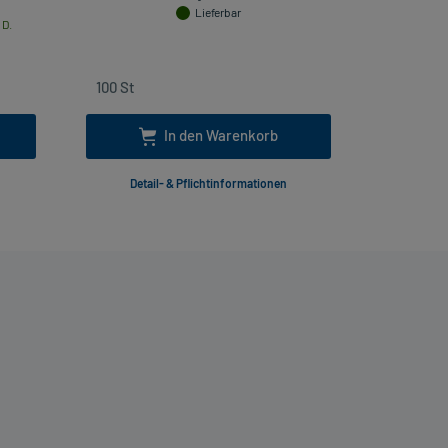
inkl
Lieferbar
 D.
In den Warenkorb
Detail- & Pflichtinformationen
Deta