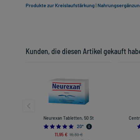
Produkte zur Kreislaufstärkung
|
Nahrungsergänzungs
Kunden, die diesen Artikel gekauft hab
Neurexan Tabletten, 50 St
Centr
4.95
20
*
11,95 €
16,30 €