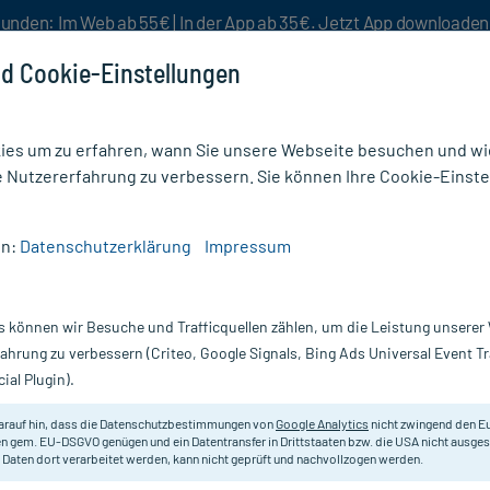
unden: Im Web ab 55€ | In der App ab 35€. Jetzt App downloade
d Cookie-Einstellungen
es um zu erfahren, wann Sie unsere Webseite besuchen und wie
e Nutzererfahrung zu verbessern. Sie können Ihre Cookie-Einste
nlösen
Rezeptur
Aktion %
en:
Datenschutzerklärung
Impressum
fstärkung
/
Arginin Plus Vitamin B1+B6+B12+Folsäure Filmtabletten
s können wir Besuche und Trafficquellen zählen, um die Leistung unsere
Nur für kurze Zeit:
Gratis-Versand* ab 19€ Mindestbestellwert!
fahrung zu verbessern (Criteo, Google Signals, Bing Ads Universal Event 
ial Plugin).
B12+Folsäure
Avitale
arauf hin, dass die Datenschutzbestimmungen von
Google Analytics
nicht zwingend den E
n gem. EU-DSGVO genügen und ein Datentransfer in Drittstaaten bzw. die USA nicht ausg
 Daten dort verarbeitet werden, kann nicht geprüft und nachvollzogen werden.
Nahrungsergänzungsmittel mit L-Ar