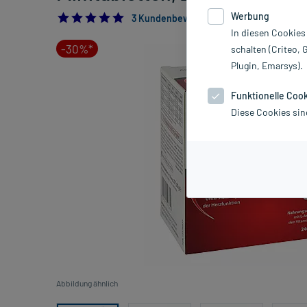
Werbung
5.0
3 Kundenbewertungen*
In diesen Cookies
-30%*
schalten (Criteo, 
Plugin, Emarsys).
Funktionelle Coo
Diese Cookies sin
Abbildung ähnlich