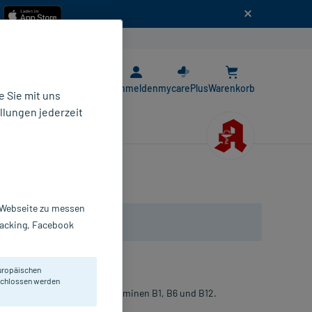
n
E-Rezept App
Anmelden
mycarePlus
Warenkorb
 Sie mit uns
llungen jederzeit
r Webseite zu messen
Tracking, Facebook
uropäischen
eschlossen werden
ginin, Folsäure und den Vitaminen B1, B6 und B12.