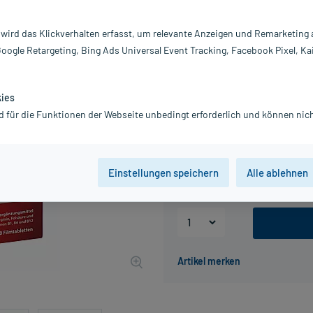
Darreichung:
Fi
Inhalt:
24
 wird das Klickverhalten erfasst, um relevante Anzeigen und Remarketing
PZN:
12
Google Retargeting, Bing Ads Universal Event Tracking, Facebook Pixel, Ka
Hersteller:
Av
33,13 €
UVP
47,95 €
332
P
kies
inkl. MwSt.
Gratis-Versand
innerhalb D.
d für die Funktionen der Webseite unbedingt erforderlich und können nich
Packungseinheit
Einstellungen speichern
Alle ablehnen
120 St
240 St