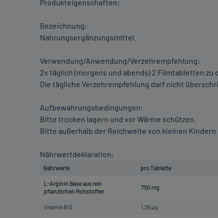
Produkteigenschaften:
Bezeichnung:
Nahrungsergänzungsmittel.
Verwendung/Anwendung/Verzehrempfehlung:
2x täglich (morgens und abends) 2 Filmtabletten zu
Die tägliche Verzehrempfehlung darf nicht überschr
Aufbewahrungsbedingungen:
Bitte trocken lagern und vor Wärme schützen.
Bitte außerhalb der Reichweite von kleinen Kinder
Nährwertdeklaration:
Nährwerte
pro Tablette
L-Arginin Base aus rein
750 mg
pflanzlichen Rohstoffen
Vitamin B12
1,25 µg