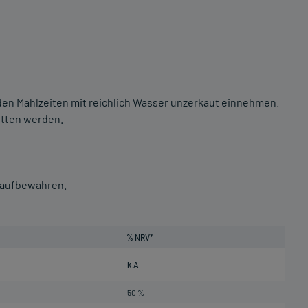
 den Mahlzeiten mit reichlich Wasser unzerkaut einnehmen.
itten werden.
n aufbewahren.
% NRV*
k.A.
50 %