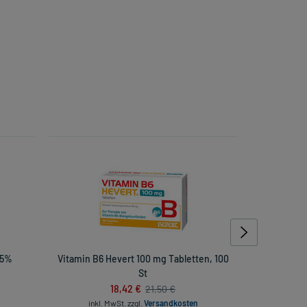
 5%
Vitamin B6 Hevert 100 mg Tabletten, 100
Dul
St
18,42 €
21,50 €
inkl. MwSt.
zzgl.
Versandkosten