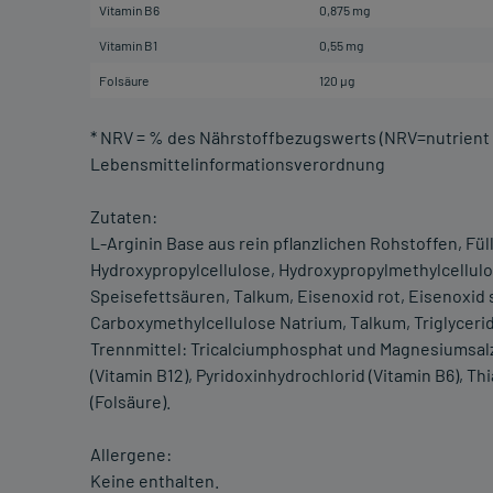
Vitamin B6
0,875 mg
Vitamin B1
0,55 mg
Folsäure
120 µg
* NRV = % des Nährstoffbezugswerts (NRV=nutrient
Lebensmittelinformationsverordnung
Zutaten:
L-Arginin Base aus rein pflanzlichen Rohstoffen, Füll
Hydroxypropylcellulose, Hydroxypropylmethylcellulo
Speisefettsäuren, Talkum, Eisenoxid rot, Eisenoxid
Carboxymethylcellulose Natrium, Talkum, Triglycer
Trennmittel: Tricalciumphosphat und Magnesiumsalz
(Vitamin B12), Pyridoxinhydrochlorid (Vitamin B6), 
(Folsäure).
Allergene:
Keine enthalten.