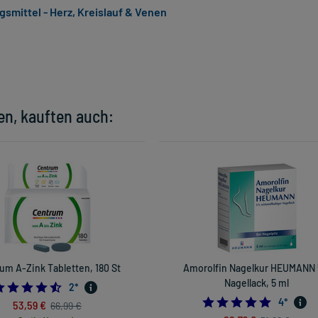
mittel - Herz, Kreislauf & Venen
en, kauften auch:
um A-Zink Tabletten, 180 St
Amorolfin Nagelkur HEUMANN
Nagellack, 5 ml
4.5
2
*
5.0
4
*
53,59 €
66,99 €