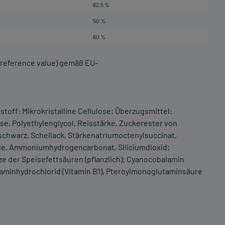
62,5 %
50 %
60 %
 reference value) gemäß EU-
stoff: Mikrokristalline Cellulose; Überzugsmittel:
se, Polyethylenglycol, Reisstärke, Zuckerester von
 schwarz, Schellack, Stärkenatriumoctenylsuccinat,
ide, Ammoniumhydrogencarbonat, Siliciumdioxid;
e der Speisefettsäuren (pflanzlich); Cyanocobalamin
Thiaminhydrochlorid (Vitamin B1), Pteroylmonoglutaminsäure