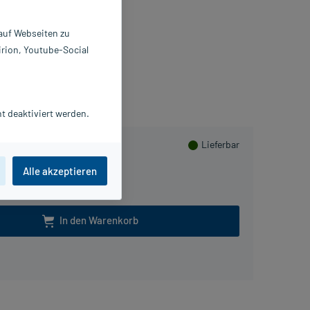
lmtabletten
0 St
 auf Webseiten zu
576627
irion, Youtube-Social
itale GmbH
lusHerzen sammeln
t deaktiviert werden.
Lieferbar
Alle akzeptieren
In den Warenkorb