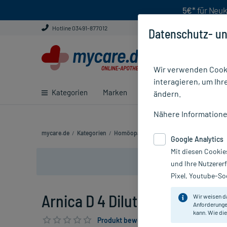
5€*
für Neuk
Hotline 03491-877012
Datenschutz- un
Wir verwenden Cooki
interagieren, um Ihr
Kategorien
Marken
Ratgeber
E-Rezept ei
ändern.
Nähere Information
mycare.de
/
Kategorien
/
Homöopathie
/
Einzelmittel
/
Arnica D 4 D
Google Analytics
Mit diesen Cookie
und Ihre Nutzerer
Pixel, Youtube-Soc
Arnica D 4 Dilution, 20 ml
Wir weisen d
Anforderunge
kann. Wie die
Produkt bewerten & PlusHerzen sichern