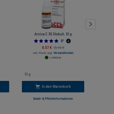
Arnica C 30 Globuli, 10 g
Nux vo
4.888888888888889
9
*
8,57 €
13,45 €
inkl. MwSt.
zzgl.
Versandkosten
inkl
Lieferbar
In den Warenkorb
Detail- & Pflichtinformationen
Deta