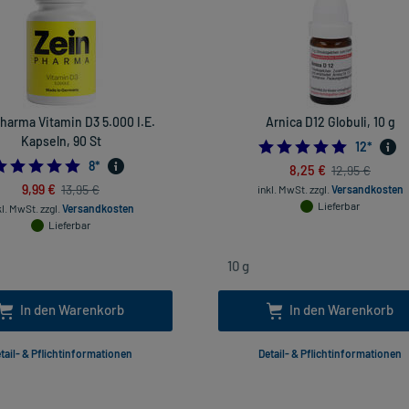
harma Vitamin D3 5.000 I.E.
Arnica D12 Globuli, 10 g
Kapseln, 90 St
5.0
12
*
5.0
8
*
8,25 €
12,95 €
9,99 €
13,95 €
inkl. MwSt.
zzgl.
Versandkosten
Lieferbar
kl. MwSt.
zzgl.
Versandkosten
Lieferbar
In den Warenkorb
In den Warenkorb
tail- & Pflichtinformationen
Detail- & Pflichtinformationen