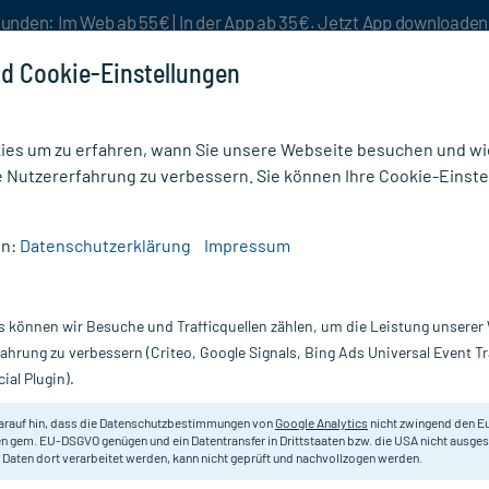
unden: Im Web ab 55€ | In der App ab 35€. Jetzt App downloade
d Cookie-Einstellungen
es um zu erfahren, wann Sie unsere Webseite besuchen und wie
e Nutzererfahrung zu verbessern. Sie können Ihre Cookie-Einste
nlösen
Rezeptur
Aktion %
en:
Datenschutzerklärung
Impressum
ilution
s können wir Besuche und Trafficquellen zählen, um die Leistung unsere
Nur für kurze Zeit:
Gratis-Versand* ab 19€ Mindestbestellwert!
fahrung zu verbessern (Criteo, Google Signals, Bing Ads Universal Event 
ial Plugin).
DHU - Einzelmittel
arauf hin, dass die Datenschutzbestimmungen von
Google Analytics
nicht zwingend den E
n gem. EU-DSGVO genügen und ein Datentransfer in Drittstaaten bzw. die USA nicht ausg
 Daten dort verarbeitet werden, kann nicht geprüft und nachvollzogen werden.
Homöopathisches Arzneimittel.