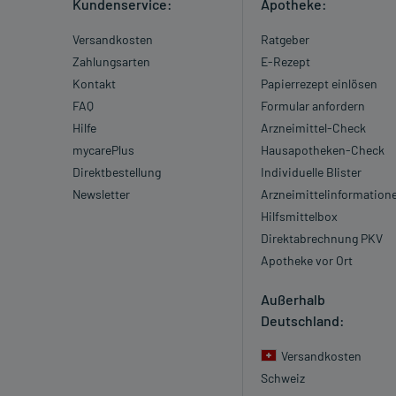
Kundenservice:
Apotheke:
Versandkosten
Ratgeber
Zahlungsarten
E-Rezept
Kontakt
Papierrezept einlösen
FAQ
Formular anfordern
Hilfe
Arzneimittel-Check
mycarePlus
Hausapotheken-Check
Direktbestellung
Individuelle Blister
Newsletter
Arzneimittelinformation
Hilfsmittelbox
Direktabrechnung PKV
Apotheke vor Ort
Außerhalb
Deutschland:
Versandkosten
Schweiz