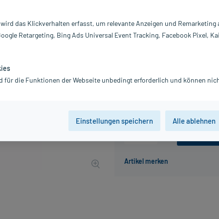
Darreichung:
Di
Inhalt:
20
 wird das Klickverhalten erfasst, um relevante Anzeigen und Remarketing
PZN:
0
Google Retargeting, Bing Ads Universal Event Tracking, Facebook Pixel, Ka
Hersteller:
DH
12,38 €
UVP
14,45 €
124
P
kies
inkl. MwSt.
zzgl.
Versandkosten
d für die Funktionen der Webseite unbedingt erforderlich und können nich
Grundpreis: 619,00 € / l
Einstellungen speichern
Alle ablehnen