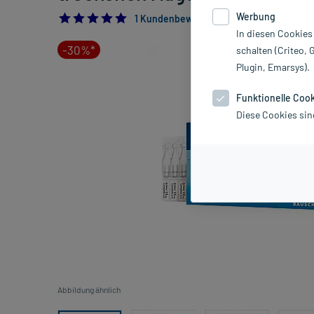
Werbung
5.0
1 Kundenbewertung*
In diesen Cookies
-30%*
schalten (Criteo, 
Plugin, Emarsys).
Funktionelle Coo
Diese Cookies sin
Abbildung ähnlich