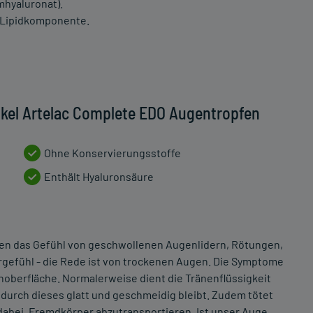
mhyaluronat).
e Lipidkomponente.
ikel Artelac Complete EDO Augentropfen
Ohne Konservierungsstoffe
Enthält Hyaluronsäure
nen das Gefühl von geschwollenen Augenlidern, Rötungen,
efühl - die Rede ist von trockenen Augen. Die Symptome
berfläche. Normalerweise dient die Tränenflüssigkeit
durch dieses glatt und geschmeidig bleibt. Zudem tötet
dabei, Fremdkörper abzutransportieren. Ist unser Auge