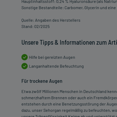
Hauptinhaltsstoff: 0,24 % Hyaluronsäure (als Natriu
Sonstige Bestandteile: Carbomer, Glycerin und ein
Quelle: Angaben des Herstellers
Stand: 02/2025
Unsere Tipps & Informationen zum Art
Hilfe bei gereizten Augen
Langanhaltende Befeuchtung
Für trockene Augen
Etwa zwölf Millionen Menschen in Deutschland ken
schmerzhaftem Brennen oder auch ein Fremdkörperg
entstehen durch eine Benetzungsstörung der Augeno
dazu, unser Sehorgan regelmäßig zu befeuchten, wo
unsere Tränenflüssigkeit Keime ab und unterstützt 