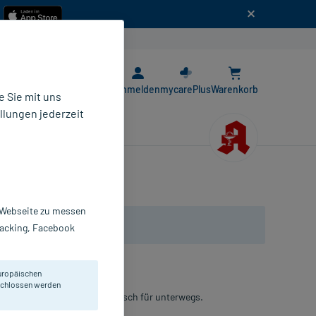
n
E-Rezept App
Anmelden
mycarePlus
Warenkorb
 Sie mit uns
llungen jederzeit
r Webseite zu messen
Tracking, Facebook
uropäischen
eschlossen werden
ende und müde Augen, praktisch für unterwegs.