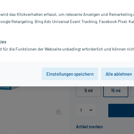
Darreichung:
Au
Inhalt:
30
 wird das Klickverhalten erfasst, um relevante Anzeigen und Remarketing
PZN:
11
Google Retargeting, Bing Ads Universal Event Tracking, Facebook Pixel, Ka
Hersteller:
Dr
Information:
15,00 €
kies
UVP
21,50 €
150
P
d für die Funktionen der Webseite unbedingt erforderlich und können nich
inkl. MwSt.
zzgl.
Versandkosten
Grundpreis: 1.000,00 € / l
Einstellungen speichern
Alle ablehnen
Packungseinheit
5 ml
15 ml