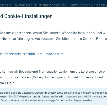
unden: Im Web ab 55€ | In der App ab 35€. Jetzt App downloade
d Cookie-Einstellungen
es um zu erfahren, wann Sie unsere Webseite besuchen und wie
e Nutzererfahrung zu verbessern. Sie können Ihre Cookie-Einste
nlösen
Rezeptur
Aktion %
en:
Datenschutzerklärung
Impressum
omplete EDO Augentropfen bei trockenen Augen
s können wir Besuche und Trafficquellen zählen, um die Leistung unsere
Nur für kurze Zeit:
Gratis-Versand* ab 19€ Mindestbestellwert!
fahrung zu verbessern (Criteo, Google Signals, Bing Ads Universal Event 
ial Plugin).
ropfen bei
Artelac
arauf hin, dass die Datenschutzbestimmungen von
Google Analytics
nicht zwingend den E
n gem. EU-DSGVO genügen und ein Datentransfer in Drittstaaten bzw. die USA nicht ausg
 Daten dort verarbeitet werden, kann nicht geprüft und nachvollzogen werden.
Komplettlösung für trockene, trän