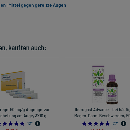
gen
|
Mittel gegen gereizte Augen
en, kauften auch:
regel 50 mg/g Augengel zur
Iberogast Advance - bei häufi
dheilung am Auge, 3X10 g
Magen-Darm-Beschwerden, 50
4.833333333333333
5.0
12
*
27
*