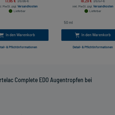
17,95 €
18,29 €
29,96 €
29,57 €
kl. MwSt.
zzgl.
Versandkosten
inkl. MwSt.
zzgl.
Versandkosten
Lieferbar
Lieferbar
In den Warenkorb
In den Warenkorb
tail- & Pflichtinformationen
Detail- & Pflichtinformationen
rtelac Complete EDO Augentropfen bei