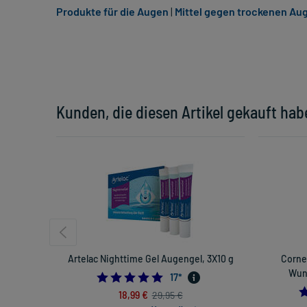
Produkte für die Augen
|
Mittel gegen trockenen Au
Kunden, die diesen Artikel gekauft hab
Artelac Nighttime Gel Augengel, 3X10 g
Corne
Wun
5.0
17
*
18,99 €
29,95 €