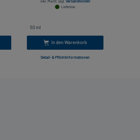
inkl. MwSt.
zzgl.
Versandkosten
Lieferbar
inkl
In den Warenkorb
Detail- & Pflichtinformationen
Deta