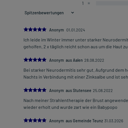
1
5.0
Anonym
01.01.2024
Ich leide im Winter immer unter starker Neurodermit
geholfen. 2 x täglich reicht schon aus um die Haut z
5.0
Anonym aus Aalen
28.08.2022
Bei starker Neurodermitis sehr gut. Aufgrund dem h
Nachts in Verbindung mit einer Zinksalbe und ist se
5.0
Anonym aus Stutensee
25.08.2022
Nach meiner Strahlentherapie der Brust angewendet 
wieder erholt und wurde zart wie ein Babypopo
5.0
Anonym aus Gemeinde Teunz
31.03.2026