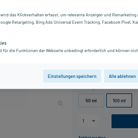
Darreichung:
Sa
Inhalt:
10
 wird das Klickverhalten erfasst, um relevante Anzeigen und Remarketing
PZN:
0
Google Retargeting, Bing Ads Universal Event Tracking, Facebook Pixel, Ka
Hersteller:
C
Information:
kies
13,12 €
d für die Funktionen der Webseite unbedingt erforderlich und können nich
UVP
18,53 €
132
Pl
inkl. MwSt.
zzgl.
Versandkosten
Grundpreis: 131,20 € / l
Einstellungen speichern
Alle ablehnen
Packungseinheit
50 ml
100 ml