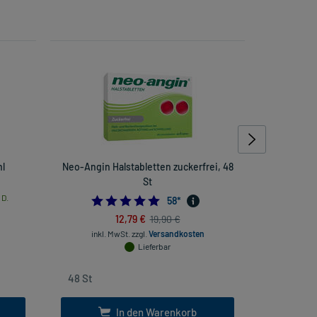
ml
Neo-Angin Halstabletten zuckerfrei, 48
Vitamin B-
St
 D.
4.948275862068965
58
*
12,79 €
19,90 €
inkl. MwSt.
zzgl.
Versandkosten
inkl
Lieferbar
In den Warenkorb