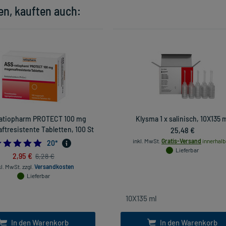
en, kauften auch:
atiopharm PROTECT 100 mg
Klysma 1 x salinisch, 10X135 
tresistente Tabletten, 100 St
25,48 €
inkl. MwSt.
Gratis-Versand
innerhalb
4.9
20
*
Lieferbar
2,95 €
6,28 €
kl. MwSt.
zzgl.
Versandkosten
Lieferbar
In den Warenkorb
In den Warenkorb