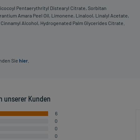
cocoyl Pentaerythrityl Distearyl Citrate, Sorbitan
antium Amara Peel Oil, Limonene, Linalool, Linalyl Acetate,
l, Cinnamyl Alcohol, Hydrogenated Palm Glycerides Citrate.
inden Sie
hier
.
n unserer Kunden
6
0
0
0