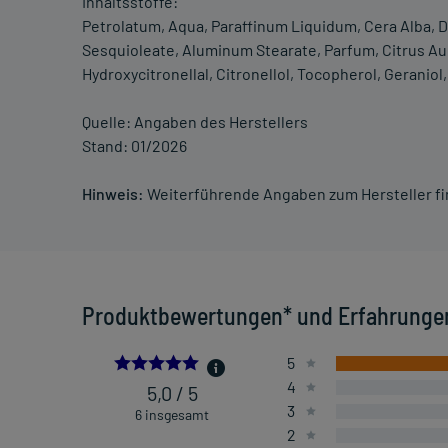
Inhaltsstoffe:
Petrolatum, Aqua, Paraffinum Liquidum, Cera Alba, Di
Sesquioleate, Aluminum Stearate, Parfum, Citrus Aur
Hydroxycitronellal, Citronellol, Tocopherol, Geranio
Quelle: Angaben des Herstellers
Stand: 01/2026
Hinweis:
Weiterführende Angaben zum Hersteller f
Produktbewertungen* und Erfahrunge
5.0
5
4
5,0 / 5
3
6 insgesamt
2