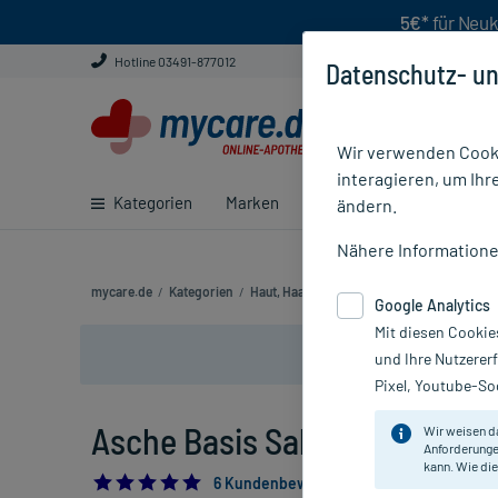
5€*
für Neuk
Hotline 03491-877012
Datenschutz- un
Wir verwenden Cooki
interagieren, um Ihr
Kategorien
Marken
Ratgeber
E-Rezept ei
ändern.
Nähere Information
mycare.de
/
Kategorien
/
Haut, Haare & Nägel
/
Haut
/
Neurodermit
Google Analytics
Mit diesen Cookie
und Ihre Nutzerer
Pixel, Youtube-Soc
Asche Basis Salbe, 100 ml
Wir weisen d
Anforderunge
kann. Wie die
5.0
6 Kundenbewertungen*