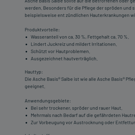
Asche Basis Salbe sollte auf die betroffenen oder 
werden. Besonders für die Pflege der spröden und 
beispielsweise ent zündlichen Hauterkrankungen wi
Produktvorteile:
Wasseranteil von ca. 30 %, Fettgehalt ca. 70 %.
Lindert Juckreiz und mildert Irritationen.
Schützt vor Hautproblemen.
Ausgezeichnet hautverträglich.
Hauttyp:
Die Asche Basis® Salbe ist wie alle Asche Basis® Pf
geeignet.
Anwendungsgebiete:
Bei sehr trockener, spröder und rauer Haut.
Mehrmals nach Bedarf auf die gefährdeten Hautre
Zur Vorbeugung vor Austrocknung oder Entfettun