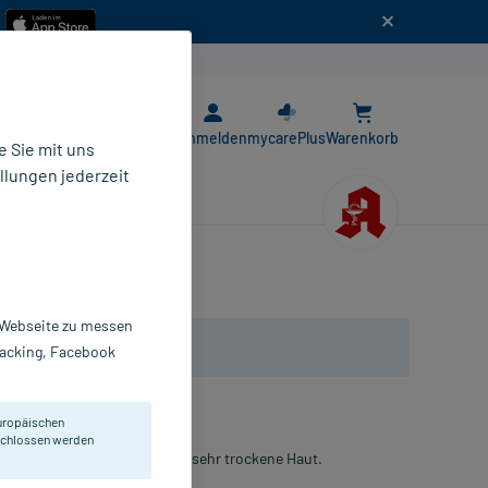
n
E-Rezept App
Anmelden
mycarePlus
Warenkorb
 Sie mit uns
llungen jederzeit
r Webseite zu messen
Tracking, Facebook
uropäischen
eschlossen werden
Fettgehalt. Für trockene bis sehr trockene Haut.