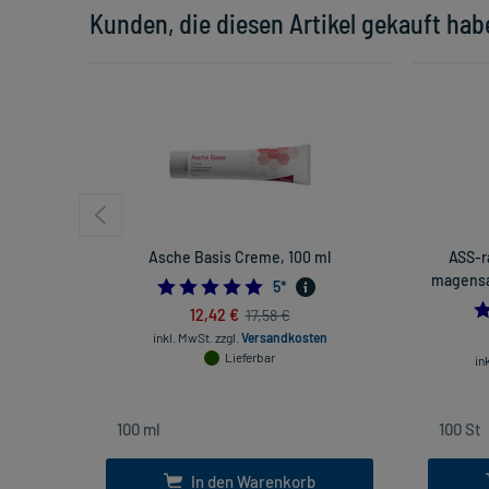
Kunden, die diesen Artikel gekauft hab
Asche Basis Creme, 100 ml
ASS-r
magensaf
5.0
5
*
12,42 €
17,58 €
inkl. MwSt.
zzgl.
Versandkosten
Lieferbar
in
In den Warenkorb