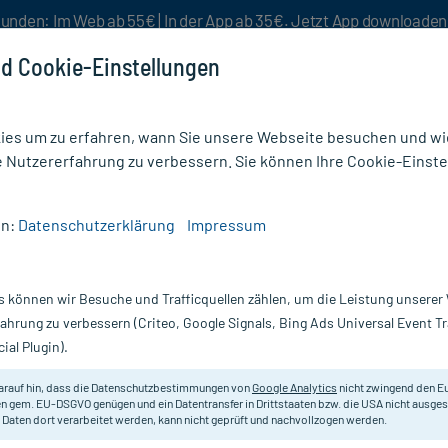
unden: Im Web ab 55€ | In der App ab 35€. Jetzt App downloade
d Cookie-Einstellungen
es um zu erfahren, wann Sie unsere Webseite besuchen und wie
e Nutzererfahrung zu verbessern. Sie können Ihre Cookie-Einste
nlösen
Rezeptur
Aktion %
en:
Datenschutzerklärung
Impressum
is
/
Asche Basis Salbe
s können wir Besuche und Trafficquellen zählen, um die Leistung unsere
Nur für kurze Zeit:
Gratis-Versand* ab 19€ Mindestbestellwert!
fahrung zu verbessern (Criteo, Google Signals, Bing Ads Universal Event 
ial Plugin).
Asche Basis
arauf hin, dass die Datenschutzbestimmungen von
Google Analytics
nicht zwingend den E
n gem. EU-DSGVO genügen und ein Datentransfer in Drittstaaten bzw. die USA nicht ausg
 Daten dort verarbeitet werden, kann nicht geprüft und nachvollzogen werden.
Juckreizlindernde Salbe mit hohem 