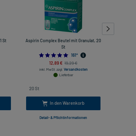
1 St
Aspirin Complex Beutel mit Granulat, 20
FIWA med
St
4.881987577639752
161
*
12,89 €
19,29 €
inkl. MwSt.
zzgl.
Versandkosten
inkl
Lieferbar
In den Warenkorb
Detail- & Pflichtinformationen
Deta