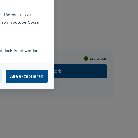
2 St
6874444
 auf Webseiten zu
 Braun Melsungen AG
irion, Youtube-Social
meln
t deaktiviert werden.
Lieferbar
In den Warenkorb
Alle akzeptieren