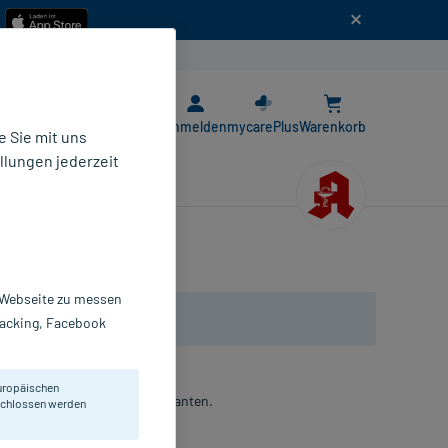
n
E-Rezept App
Anmelden
mycarePlus
Warenkorb
 Sie mit uns
llungen jederzeit
r Webseite zu messen
Tracking, Facebook
uropäischen
it eingeschlagenen Schnittkanten.
eschlossen werden
ompressen