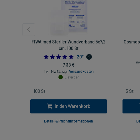
FIWA med Steriler Wundverband 5x7,2
Cosmopo
cm, 100 St
4.75
20
*
in
7,38 €
inkl. MwSt.
zzgl.
Versandkosten
Lieferbar
In den Warenkorb
Detail- & Pflichtinformationen
De