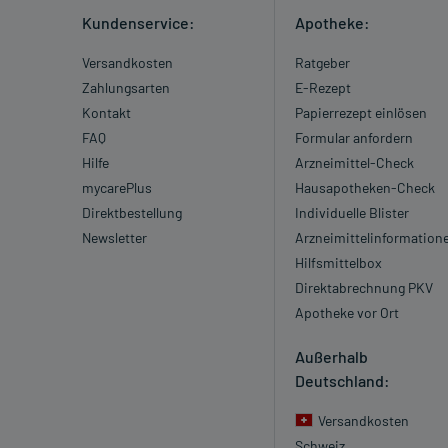
Kundenservice:
Apotheke:
Versandkosten
Ratgeber
Zahlungsarten
E-Rezept
Kontakt
Papierrezept einlösen
FAQ
Formular anfordern
Hilfe
Arzneimittel-Check
mycarePlus
Hausapotheken-Check
Direktbestellung
Individuelle Blister
Newsletter
Arzneimittelinformation
Hilfsmittelbox
Direktabrechnung PKV
Apotheke vor Ort
Außerhalb
Deutschland:
Versandkosten
Schweiz