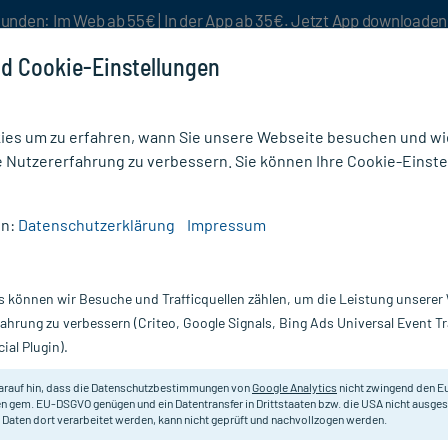
unden: Im Web ab 55€ | In der App ab 35€. Jetzt App downloade
d Cookie-Einstellungen
es um zu erfahren, wann Sie unsere Webseite besuchen und wie
e Nutzererfahrung zu verbessern. Sie können Ihre Cookie-Einste
nlösen
Rezeptur
Aktion %
en:
Datenschutzerklärung
Impressum
ressen
/
Mullkompressen
/
Askina Mullkompressen 10X10 cm Steril
s können wir Besuche und Trafficquellen zählen, um die Leistung unsere
Nur für kurze Zeit:
Gratis-Versand* ab 19€ Mindestbestellwert!
fahrung zu verbessern (Criteo, Google Signals, Bing Ads Universal Event 
ial Plugin).
cm Steril, 5X2 St
arauf hin, dass die Datenschutzbestimmungen von
Google Analytics
nicht zwingend den E
Mullkompressen aus Verbandmull m
n gem. EU-DSGVO genügen und ein Datentransfer in Drittstaaten bzw. die USA nicht ausg
 Daten dort verarbeitet werden, kann nicht geprüft und nachvollzogen werden.
Darreichung:
K