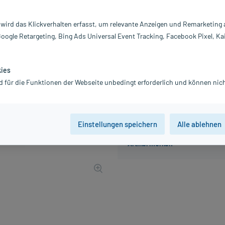
Inhalt:
5X
PZN:
0
 wird das Klickverhalten erfasst, um relevante Anzeigen und Remarketing
Hersteller:
B.
Google Retargeting, Bing Ads Universal Event Tracking, Facebook Pixel, Ka
5,60 €
56
PlusHerzen sam
inkl. MwSt.
zzgl.
Versandkosten
kies
d für die Funktionen der Webseite unbedingt erforderlich und können nich
Einstellungen speichern
Alle ablehnen