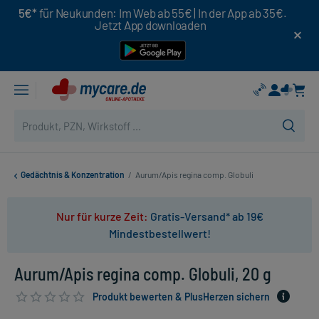
5€*
für Neukunden: Im Web ab 55€ | In der App ab 35€.
Jetzt App downloaden
Gedächtnis & Konzentration
/
Aurum/Apis regina comp. Globuli
Nur für kurze Zeit:
Gratis-Versand* ab 19€
Mindestbestellwert!
Aurum/Apis regina comp. Globuli, 20 g
Produkt bewerten & PlusHerzen sichern