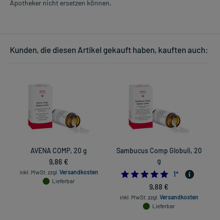
Apotheker nicht ersetzen können.
Kunden, die diesen Artikel gekauft haben, kauften auch:
AVENA COMP, 20 g
Sambucus Comp Globuli, 20
9,86 €
g
inkl. MwSt.
zzgl.
Versandkosten
5.0
1
*
Lieferbar
9,88 €
inkl. MwSt.
zzgl.
Versandkosten
Lieferbar