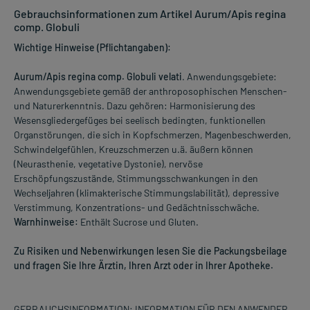
Gebrauchsinformationen zum Artikel Aurum/Apis regina
comp. Globuli
Wichtige Hinweise (Pflichtangaben):
Aurum/Apis regina comp. Globuli velati
. Anwendungsgebiete:
Anwendungsgebiete gemäß der anthroposophischen Menschen-
und Naturerkenntnis. Dazu gehören: Harmonisierung des
Wesensgliedergefüges bei seelisch bedingten, funktionellen
Organstörungen, die sich in Kopfschmerzen, Magenbeschwerden,
Schwindelgefühlen, Kreuzschmerzen u.ä. äußern können
(Neurasthenie, vegetative Dystonie), nervöse
Erschöpfungszustände, Stimmungsschwankungen in den
Wechseljahren (klimakterische Stimmungslabilität), depressive
Verstimmung, Konzentrations- und Gedächtnisschwäche.
Warnhinweise:
Enthält Sucrose und Gluten.
Zu Risiken und Nebenwirkungen lesen Sie die Packungsbeilage
und fragen Sie Ihre Ärztin, Ihren Arzt oder in Ihrer Apotheke.
GEBRAUCHSINFORMATION: INFORMATION FÜR DEN ANWENDER