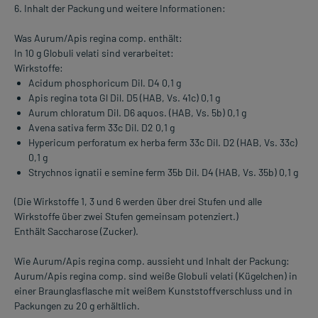
6. Inhalt der Packung und weitere Informationen:
Was Aurum/Apis regina comp. enthält:
In 10 g Globuli velati sind verarbeitet:
Wirkstoffe:
Acidum phosphoricum Dil. D4 0,1 g
Apis regina tota Gl Dil. D5 (HAB, Vs. 41c) 0,1 g
Aurum chloratum Dil. D6 aquos. (HAB, Vs. 5b) 0,1 g
Avena sativa ferm 33c Dil. D2 0,1 g
Hypericum perforatum ex herba ferm 33c Dil. D2 (HAB, Vs. 33c)
0,1 g
Strychnos ignatii e semine ferm 35b Dil. D4 (HAB, Vs. 35b) 0,1 g
(Die Wirkstoffe 1, 3 und 6 werden über drei Stufen und alle
Wirkstoffe über zwei Stufen gemeinsam potenziert.)
Enthält Saccharose (Zucker).
Wie Aurum/Apis regina comp. aussieht und Inhalt der Packung:
Aurum/Apis regina comp. sind weiße Globuli velati (Kügelchen) in
einer Braunglasflasche mit weißem Kunststoffverschluss und in
Packungen zu 20 g erhältlich.