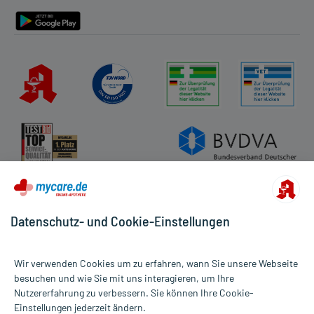
Barrierefreiheitserklärung
Datenschutz- und Cookie-Einstellungen
Wir verwenden Cookies um zu erfahren, wann Sie unsere Webseite
besuchen und wie Sie mit uns interagieren, um Ihre
Nutzererfahrung zu verbessern. Sie können Ihre Cookie-
Alle Preise gelten inkl. MwSt., ggf. zzgl. Versandkosten
Einstellungen jederzeit ändern.
Informationen auf dieser Website werden ausschließlich für