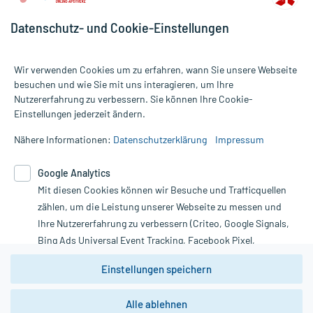
Datenschutz- und Cookie-Einstellungen
Wir verwenden Cookies um zu erfahren, wann Sie unsere Webseite
besuchen und wie Sie mit uns interagieren, um Ihre
Nutzererfahrung zu verbessern. Sie können Ihre Cookie-
Alle Preise gelten inkl. MwSt., ggf. zzgl. Versandkosten
Einstellungen jederzeit ändern.
Informationen auf dieser Website werden ausschließlich für
informative Zwecke zur Verfügung gestellt. Sie ersetzen keinesfalls
Nähere Informationen:
Datenschutzerklärung
Impressum
die Untersuchung und Behandlung durch einen Arzt. Bitte
beachten Sie, dass hierdurch weder Diagnosen gestellt noch
Google Analytics
Therapien eingeleitet werden können. | Diese Webseite benutzt
Mit diesen Cookies können wir Besuche und Trafficquellen
Google Analytics. Lesen Sie bitte dazu die wichtigen Hinweise in
unserer Datenschutzerklärung. Für den Widerruf einer Bestellung
zählen, um die Leistung unserer Webseite zu messen und
nutzen Sie das Formular:
Ihre Nutzererfahrung zu verbessern (Criteo, Google Signals,
Bing Ads Universal Event Tracking, Facebook Pixel,
Vertrag widerrufen
Youtube-Social Plugin).
Einstellungen speichern
Wir weisen darauf hin, dass die
Datenschutzbestimmungen von
Google Analytics
nicht
Alle ablehnen
*Hinweise zu unseren Aktionen und Bewertungen
zwingend den Europäischen Anforderungen gem. EU-