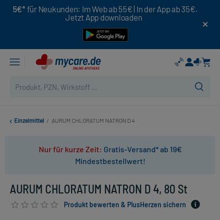
5€*
für Neukunden: Im Web ab 55€ | In der App ab 35€.
Jetzt App downloaden
Einzelmittel
/
AURUM CHLORATUM NATRON D 4
Nur für kurze Zeit:
Gratis-Versand* ab 19€
Mindestbestellwert!
AURUM CHLORATUM NATRON D 4, 80 St
Produkt bewerten & PlusHerzen sichern