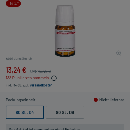
-14%*
Abbildung ähnlich
13,24 €
UVP
15,45 €
133
PlusHerzen sammeln
inkl. MwSt.
zzgl.
Versandkosten
Packungseinheit
Nicht lieferbar
80 St
, D4
80 St
, D6
Der Artikel ist momentan nicht lieferbar.