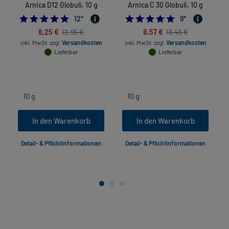
Arnica D12 Globuli, 10 g
Arnica C 30 Globuli, 10 g
5.0
4.8888888888888
12
*
9
*
8,25 €
8,57 €
12,95 €
13,45 €
inkl. MwSt.
zzgl.
Versandkosten
inkl. MwSt.
zzgl.
Versandkosten
Lieferbar
Lieferbar
In den Warenkorb
In den Warenkorb
Detail- & Pflichtinformationen
Detail- & Pflichtinformationen