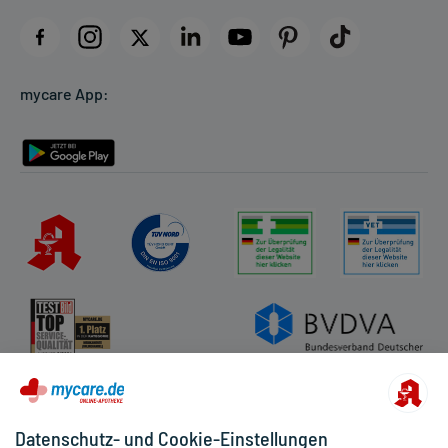
Impressum
Datenschutz
Cookie-Einstellungen
mycare App:
Rückgabe/Widerruf
Barrierefreiheitserklärung
Datenschutz- und Cookie-Einstellungen