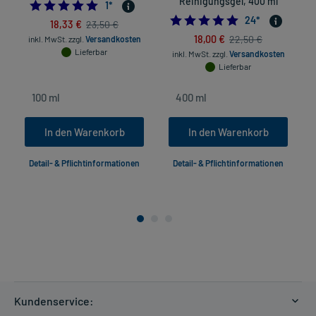
Reinigungsgel, 400 ml
5.0
1
*
5.0
24
*
18,33 €
23,50 €
18,00 €
22,50 €
inkl. MwSt.
zzgl.
Versandkosten
Lieferbar
inkl. MwSt.
zzgl.
Versandkosten
Lieferbar
In den Warenkorb
In den Warenkorb
Detail- & Pflichtinformationen
Detail- & Pflichtinformationen
Kundenservice: