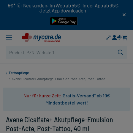
5€*
für Neukunden: Im Web ab 55€ | In der App ab 35€.
Jetzt App downloaden
Tattoopflege
/
Avene Cicalfate+ Akutpflege-Emulsion Post-Acte, Post-Tattoo
Nur für kurze Zeit:
Gratis-Versand* ab 19€
Mindestbestellwert!
Avene Cicalfate+ Akutpflege-Emulsion
Post-Acte, Post-Tattoo, 40 ml