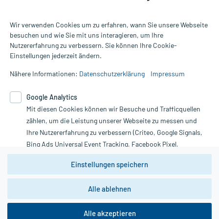
Wir verwenden Cookies um zu erfahren, wann Sie unsere Webseite
besuchen und wie Sie mit uns interagieren, um Ihre
Nutzererfahrung zu verbessern. Sie können Ihre Cookie-
Alle Preise gelten inkl. MwSt., ggf. zzgl. Versandkosten
Einstellungen jederzeit ändern.
Informationen auf dieser Website werden ausschließlich für
informative Zwecke zur Verfügung gestellt. Sie ersetzen keinesfalls
Nähere Informationen:
Datenschutzerklärung
Impressum
die Untersuchung und Behandlung durch einen Arzt. Bitte
beachten Sie, dass hierdurch weder Diagnosen gestellt noch
Google Analytics
Therapien eingeleitet werden können. | Diese Webseite benutzt
Google Analytics. Lesen Sie bitte dazu die wichtigen Hinweise in
Mit diesen Cookies können wir Besuche und Trafficquellen
unserer Datenschutzerklärung. Für den Widerruf einer Bestellung
zählen, um die Leistung unserer Webseite zu messen und
nutzen Sie das Formular:
Ihre Nutzererfahrung zu verbessern (Criteo, Google Signals,
Bing Ads Universal Event Tracking, Facebook Pixel,
Vertrag widerrufen
Youtube-Social Plugin).
Einstellungen speichern
Wir weisen darauf hin, dass die
Datenschutzbestimmungen von
Google Analytics
nicht
*Hinweise zu unseren Aktionen und Bewertungen
Alle ablehnen
zwingend den Europäischen Anforderungen gem. EU-
DSGVO genügen und ein Datentransfer in Drittstaaten bzw.
die USA nicht ausgeschlossen werden kann. Wie die
Alle akzeptieren
Daten dort verarbeitet werden, kann nicht geprüft und