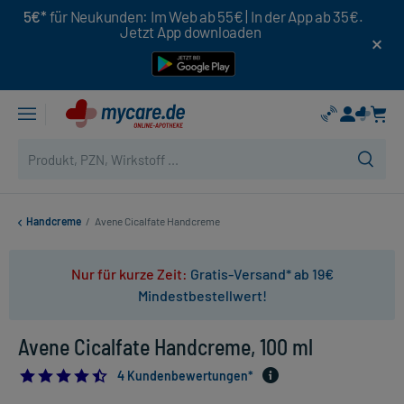
5€*
für Neukunden: Im Web ab 55€ | In der App ab 35€.
Jetzt App downloaden
Handcreme
/
Avene Cicalfate Handcreme
Nur für kurze Zeit:
Gratis-Versand* ab 19€
Mindestbestellwert!
Avene Cicalfate Handcreme, 100 ml
4.5
4 Kundenbewertungen*