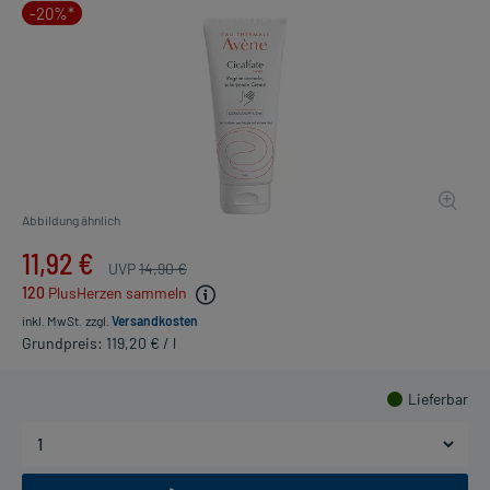
-20%*
Abbildung ähnlich
11,92 €
UVP
14,90 €
120
PlusHerzen sammeln
inkl. MwSt.
zzgl.
Versandkosten
Grundpreis: 119,20 € / l
Lieferbar