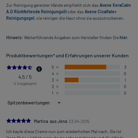
Zur Reinigung gereizter Hände empfiehlt sich das
Avene XeraCalm
A.D Rückfettende Reinigungsöl
oder das
Avene Cicalfate+
Reinigungsgel
, sie reinigen die Haut ohne sie auszutrockenen.
Hinweis:
Weiterführende Angaben zum Hersteller finden Sie
hier
.
Produktbewertungen* und Erfahrungen unserer Kunden
4.5
5
3
4
0
4,5 / 5
3
1
4 insgesamt
2
0
1
0
5.0
Martina aus Jena
23.04.2015
Ich kaufe diese Creme nun zum wiederholten Mal nach. Sie ist
ihren Preis wirklich wert, da sie sehr ergiebig ist und die Hände