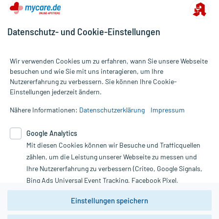
Datenschutz- und Cookie-Einstellungen
Wir verwenden Cookies um zu erfahren, wann Sie unsere Webseite
besuchen und wie Sie mit uns interagieren, um Ihre
Nutzererfahrung zu verbessern. Sie können Ihre Cookie-
Alle Preise gelten inkl. MwSt., ggf. zzgl. Versandkosten
Einstellungen jederzeit ändern.
Informationen auf dieser Website werden ausschließlich für
informative Zwecke zur Verfügung gestellt. Sie ersetzen keinesfalls
Nähere Informationen:
Datenschutzerklärung
Impressum
die Untersuchung und Behandlung durch einen Arzt. Bitte
beachten Sie, dass hierdurch weder Diagnosen gestellt noch
Google Analytics
Therapien eingeleitet werden können. | Diese Webseite benutzt
Mit diesen Cookies können wir Besuche und Trafficquellen
Google Analytics. Lesen Sie bitte dazu die wichtigen Hinweise in
unserer Datenschutzerklärung. Für den Widerruf einer Bestellung
zählen, um die Leistung unserer Webseite zu messen und
nutzen Sie das Formular:
Ihre Nutzererfahrung zu verbessern (Criteo, Google Signals,
Bing Ads Universal Event Tracking, Facebook Pixel,
Vertrag widerrufen
Youtube-Social Plugin).
Einstellungen speichern
Wir weisen darauf hin, dass die