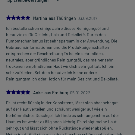
5.0
Martina aus Thüringen
03.09.2017
Ich bestelle schon einige Jahre dieses Reinigungsöl und
benutzte es für Gesicht, Hals und Dekolleté. Durch den
Pumpmechanismus ist sehr sparsam in der Anwendung. Die
Gebrauchsinformationen und die Produkteigenschaften
entsprechen der Beschreibung Es ist ein sehr mildes,
neutrales, aber gründliches Reinigungsöl, das meiner sehr
trockenen empfindlichen Haut wirklich sehr gut tut. Ich bin
sehr zufrieden. Seitdem benutze ich keine andere
Reinigungsmilch oder -lotion für mein Gesicht und Dekolleté.
5.0
Anke aus Freiburg
05.01.2022
Es ist recht flüssig in der Konsistenz, lässt sich aber sehr gut
auf der Haut verteilen und schäumt weniger auf wie ein
herkömmliches Duschgel. Ich finde es sehr angenehm auf der
Haut, es ist weder zu ölig noch klebrig. Es reinigt meine Haut
sehr gut und lässt sich ohne Rückstände wieder abspülen.
Meine Haut fühlt sich nach dem Duschen schön gepflegt an. Ich