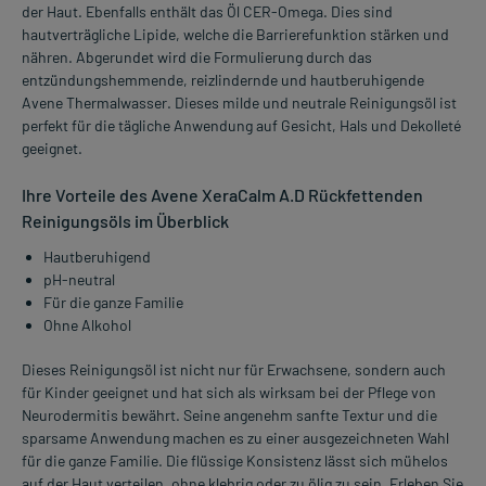
der Haut. Ebenfalls enthält das Öl CER-Omega. Dies sind
hautverträgliche Lipide, welche die Barrierefunktion stärken und
nähren. Abgerundet wird die Formulierung durch das
entzündungshemmende, reizlindernde und hautberuhigende
Avene Thermalwasser. Dieses milde und neutrale Reinigungsöl ist
perfekt für die tägliche Anwendung auf Gesicht, Hals und Dekolleté
geeignet.
Ihre Vorteile des Avene XeraCalm A.D Rückfettenden
Reinigungsöls im Überblick
Hautberuhigend
pH-neutral
Für die ganze Familie
Ohne Alkohol
Dieses Reinigungsöl ist nicht nur für Erwachsene, sondern auch
für Kinder geeignet und hat sich als wirksam bei der Pflege von
Neurodermitis bewährt. Seine angenehm sanfte Textur und die
sparsame Anwendung machen es zu einer ausgezeichneten Wahl
für die ganze Familie. Die flüssige Konsistenz lässt sich mühelos
auf der Haut verteilen, ohne klebrig oder zu ölig zu sein. Erleben Sie