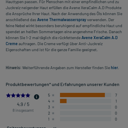
Hauttypen passen. Für Menschen mit einer empfindlichen und zu
Juckreiz neigender Haut erfüllen die Avene XeraCalm A.D Produkte
die Ansprüche Ihrer Haut. Nach der Anwendung des Öls können Sie
anschließend das
Avene Thermalwasserspray
verwenden. Der
feine Nebel wirkt besonders beruhigend auf empfindliche Haut und
spendet an heißen Sommertagen eine angenehme Frische. Danach
können Sie 1-2 mal täglich die rückfettende
Avene XeraCalm A.D
Creme
auftragen. Die Creme verfügt über Anti-Juckreiz
Eigenschaften und ist für die ganze Familie geeignet.
Hinweis:
Weiterführende Angaben zum Hersteller finden Sie
hier
.
Produktbewertungen* und Erfahrungen unserer Kunden
4.875
5
7
4
1
4,9 / 5
3
0
8 insgesamt
2
0
1
0