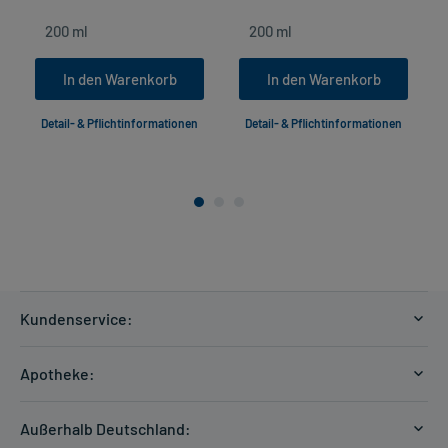
In den Warenkorb
In den Warenkorb
Detail- & Pflichtinformationen
Detail- & Pflichtinformationen
Kundenservice:
Versandkosten
Apotheke:
Zahlungsarten
Ratgeber
Kontakt
Außerhalb Deutschland:
E-Rezept