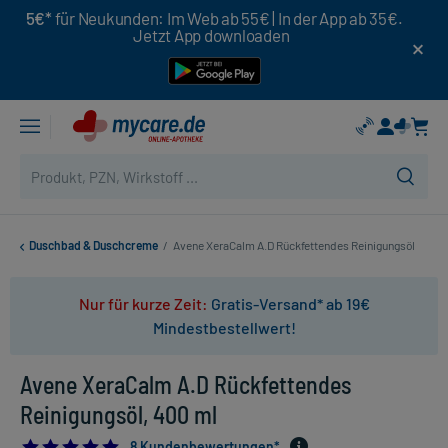
5€*
für Neukunden: Im Web ab 55€ | In der App ab 35€.
Jetzt App downloaden
Duschbad & Duschcreme
/
Avene XeraCalm A.D Rückfettendes Reinigungsöl
Nur für kurze Zeit:
Gratis-Versand* ab 19€
Mindestbestellwert!
Avene XeraCalm A.D Rückfettendes
Reinigungsöl, 400 ml
4.875
8 Kundenbewertungen*