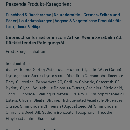
Passende Produkt-Kategorien:
Duschbad & Duschcreme
|
Neurodermitis - Cremes, Salben und
Bäder
|
Hauterkrankungen
|
Vegane & Vegetarische Produkte für
Haut, Haare & Nägel
Gebrauchsinformationen zum Artikel Avene XeraCalm A.D
Rückfettendes Reinigungsöl
Produkteigenschaften:
Inhaltsstoffe:
Avene Thermal Spring Water (Avene Aqua), Glycerin, Water (Aqua),
Hydrogenated Starch Hydrolysate, Disodium Cocoamphodiacetate,
Decyl Glucoside, Polysorbate 20, Sodium Chloride, Ceteareth-60
Myristyl Glycol, Aquaphilus Dolomiae Extract, Arginine, Citric Acid,
Coco-Glucoside, Evening Primrose Oil/Palm Oil Aminopropanediol
Esters, Glyceryl Oleate, Glycine, Hydrogenated Vegetable Glycerides
Citrate, Simmondsia Chinensis (Jojoba) Seed Oil (Simmondsia
Chinensis Seed Oil), Sodium Benzoate, Tocopherol, Trisodium
Ethylenediamine Disuccinate.