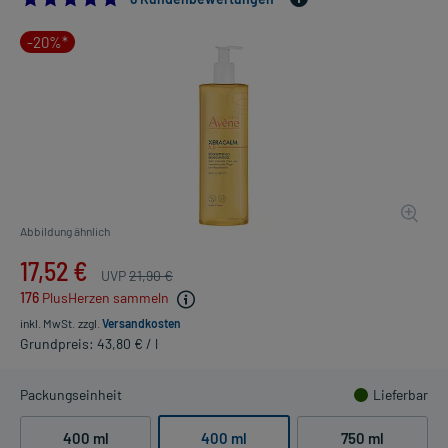
-20%*
Abbildung ähnlich
17,52 €
UVP
21,90 €
176
PlusHerzen sammeln
inkl. MwSt.
zzgl.
Versandkosten
Grundpreis: 43,80 € / l
Packungseinheit
Lieferbar
400 ml
400 ml
750 ml