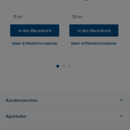
In den Warenkorb
In den Warenkorb
Detail- & Pflichtinformationen
Detail- & Pflichtinformationen
Kundenservice:
Versandkosten
Apotheke:
Zahlungsarten
Ratgeber
Kontakt