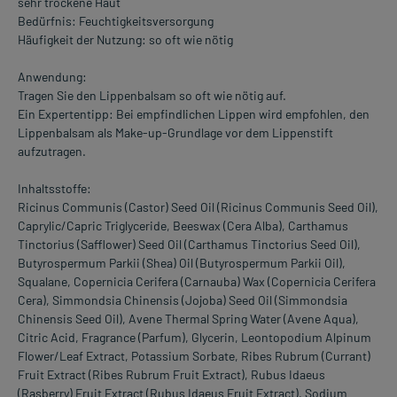
sehr trockene Haut
Bedürfnis: Feuchtigkeitsversorgung
Häufigkeit der Nutzung: so oft wie nötig
Anwendung:
Tragen Sie den Lippenbalsam so oft wie nötig auf.
Ein Expertentipp: Bei empfindlichen Lippen wird empfohlen, den
Lippenbalsam als Make-up-Grundlage vor dem Lippenstift
aufzutragen.
Inhaltsstoffe:
Ricinus Communis (Castor) Seed Oil (Ricinus Communis Seed Oil),
Caprylic/Capric Triglyceride, Beeswax (Cera Alba), Carthamus
Tinctorius (Safflower) Seed Oil (Carthamus Tinctorius Seed Oil),
Butyrospermum Parkii (Shea) Oil (Butyrospermum Parkii Oil),
Squalane, Copernicia Cerifera (Carnauba) Wax (Copernicia Cerifera
Cera), Simmondsia Chinensis (Jojoba) Seed Oil (Simmondsia
Chinensis Seed Oil), Avene Thermal Spring Water (Avene Aqua),
Citric Acid, Fragrance (Parfum), Glycerin, Leontopodium Alpinum
Flower/Leaf Extract, Potassium Sorbate, Ribes Rubrum (Currant)
Fruit Extract (Ribes Rubrum Fruit Extract), Rubus Idaeus
(Rasberry) Fruit Extract (Rubus Idaeus Fruit Extract), Sodium