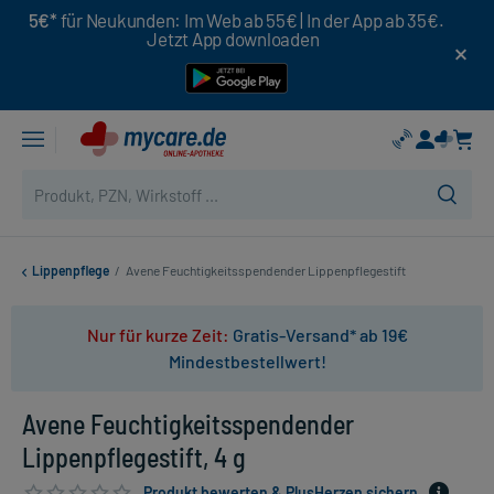
5€*
für Neukunden: Im Web ab 55€ | In der App ab 35€.
Jetzt App downloaden
Lippenpflege
/
Avene Feuchtigkeitsspendender Lippenpflegestift
Nur für kurze Zeit:
Gratis-Versand* ab 19€
Mindestbestellwert!
Avene Feuchtigkeitsspendender
Lippenpflegestift, 4 g
Produkt bewerten & PlusHerzen sichern