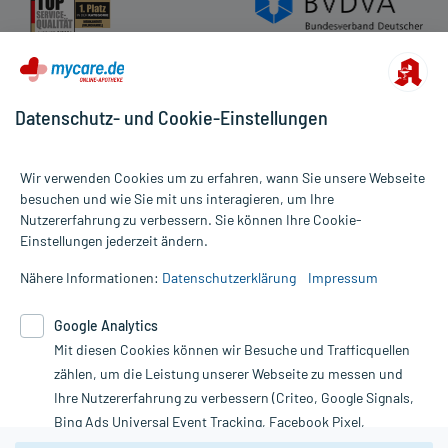
Rückgabe/Widerruf
Barrierefreiheitserklärung
Datenschutz- und Cookie-Einstellungen
Wir verwenden Cookies um zu erfahren, wann Sie unsere Webseite
besuchen und wie Sie mit uns interagieren, um Ihre
Nutzererfahrung zu verbessern. Sie können Ihre Cookie-
Alle Preise gelten inkl. MwSt., ggf. zzgl. Versandkosten
Einstellungen jederzeit ändern.
Informationen auf dieser Website werden ausschließlich für
informative Zwecke zur Verfügung gestellt. Sie ersetzen keinesfalls
Nähere Informationen:
Datenschutzerklärung
Impressum
die Untersuchung und Behandlung durch einen Arzt. Bitte
beachten Sie, dass hierdurch weder Diagnosen gestellt noch
Google Analytics
Therapien eingeleitet werden können. | Diese Webseite benutzt
Mit diesen Cookies können wir Besuche und Trafficquellen
Google Analytics. Lesen Sie bitte dazu die wichtigen Hinweise in
unserer Datenschutzerklärung. Für den Widerruf einer Bestellung
zählen, um die Leistung unserer Webseite zu messen und
nutzen Sie das Formular:
Ihre Nutzererfahrung zu verbessern (Criteo, Google Signals,
Bing Ads Universal Event Tracking, Facebook Pixel,
Vertrag widerrufen
Youtube-Social Plugin).