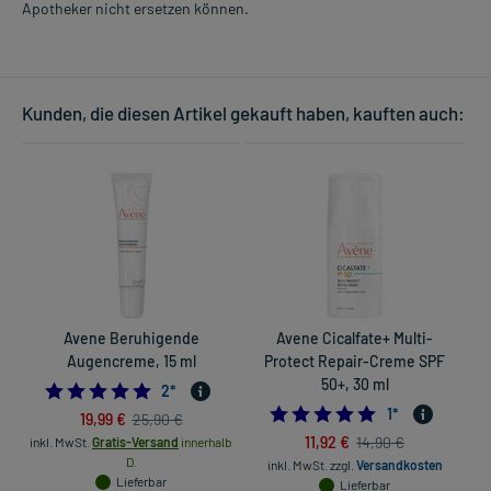
Apotheker nicht ersetzen können.
Kunden, die diesen Artikel gekauft haben, kauften auch:
Avene Beruhigende
Avene Cicalfate+ Multi-
Augencreme, 15 ml
Protect Repair-Creme SPF
50+, 30 ml
5.0
2
*
5.0
1
*
19,99 €
25,90 €
11,92 €
14,90 €
inkl. MwSt.
Gratis-Versand
innerhalb
D.
inkl. MwSt.
zzgl.
Versandkosten
Lieferbar
Lieferbar