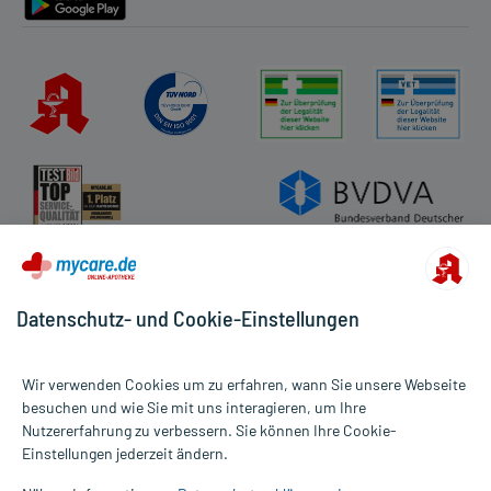
Datenschutz- und Cookie-Einstellungen
Wir verwenden Cookies um zu erfahren, wann Sie unsere Webseite
besuchen und wie Sie mit uns interagieren, um Ihre
Nutzererfahrung zu verbessern. Sie können Ihre Cookie-
Alle Preise gelten inkl. MwSt., ggf. zzgl. Versandkosten
Einstellungen jederzeit ändern.
Informationen auf dieser Website werden ausschließlich für
informative Zwecke zur Verfügung gestellt. Sie ersetzen keinesfalls