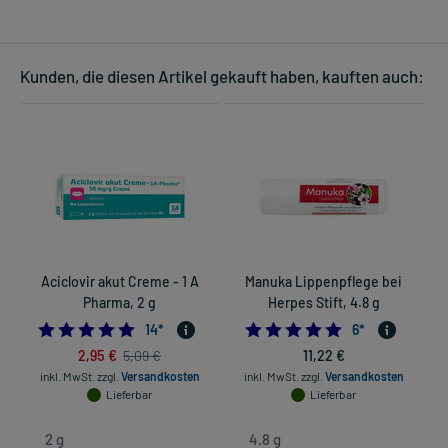
Kunden, die diesen Artikel gekauft haben, kauften auch:
Aciclovir akut Creme - 1 A
Manuka Lippenpflege bei
Pharma, 2 g
Herpes Stift, 4.8 g
4.714285714285714
5.0
14
*
6
*
2,95 €
11,22 €
5,09 €
inkl. MwSt.
zzgl.
Versandkosten
inkl. MwSt.
zzgl.
Versandkosten
Lieferbar
Lieferbar