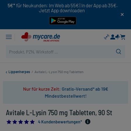
5€*
für Neukunden: Im Web ab 55€ | In der App ab 35€.
Jetzt App downloaden
Lippenherpes
/
Avitale L-Lysin 750 mg Tabletten
Nur für kurze Zeit:
Gratis-Versand* ab 19€
Mindestbestellwert!
Avitale L-Lysin 750 mg Tabletten, 90 St
4.75
4 Kundenbewertungen*