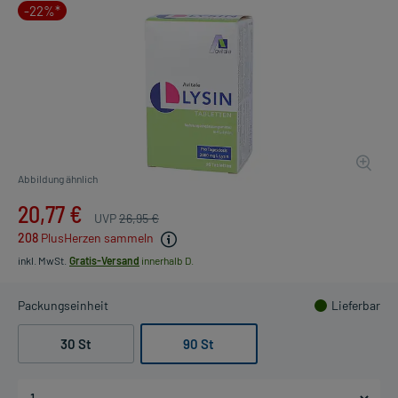
-22%*
Abbildung ähnlich
20,77 €
UVP
26,95 €
208
PlusHerzen sammeln
inkl. MwSt.
Gratis-Versand
innerhalb D.
Packungseinheit
Lieferbar
30 St
90 St