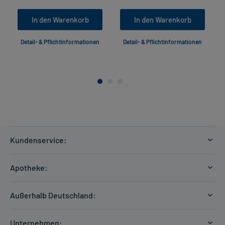
In den Warenkorb
In den Warenkorb
Detail- & Pflichtinformationen
Detail- & Pflichtinformationen
Kundenservice:
Versandkosten
Apotheke:
Zahlungsarten
Ratgeber
Kontakt
Außerhalb Deutschland:
E-Rezept
FAQ
Versandkosten Schweiz
Papierrezept einlösen
Hilfe
Unternehmen: