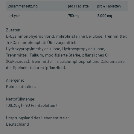
Zusammensetzung
pro 1 Tablette
pro 4 Tabletten
L-Lysin
750 mg
3.000 mg
Zutaten:
L-Lysinmonohydrochlorid, mikrokristalline Cellulose, Trennmittel:
Tri-Calciumphosphat; Überzugsmittel:
Hydroxypropylmethylcellulose, Hydroxypropylcellulose,
Trennmittel: Talkum, modifizierte Stärke, pflanzliches Öl
(Kokosnuss); Trennmittel: Tricalciumphosphat und Calciumsalze
der Speisefettsäuren (pflanzlich).
Allergene:
Keine enthalten.
Nettofüllmenge:
109,35 g (= 90 Filmtabletten)
Ursprungsland des Lebensmittels:
Deutschland