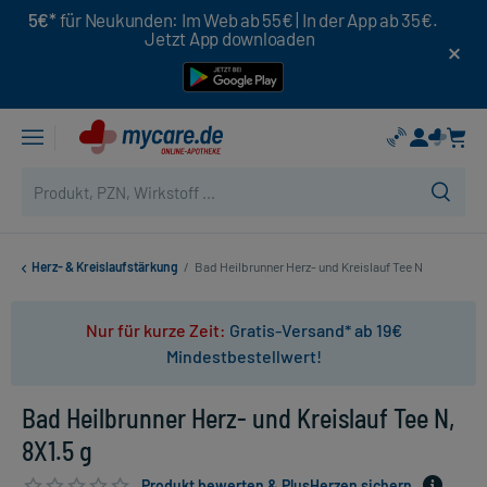
5€*
für Neukunden: Im Web ab 55€ | In der App ab 35€.
Jetzt App downloaden
Herz- & Kreislaufstärkung
/
Bad Heilbrunner Herz- und Kreislauf Tee N
Nur für kurze Zeit:
Gratis-Versand* ab 19€
Mindestbestellwert!
Bad Heilbrunner Herz- und Kreislauf Tee N,
8X1.5 g
Produkt bewerten & PlusHerzen sichern