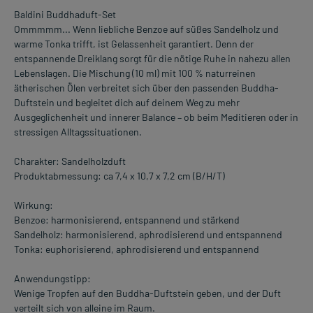
Baldini Buddhaduft-Set
Ommmmm... Wenn liebliche Benzoe auf süßes Sandelholz und
warme Tonka trifft, ist Gelassenheit garantiert. Denn der
entspannende Dreiklang sorgt für die nötige Ruhe in nahezu allen
Lebenslagen. Die Mischung (10 ml) mit 100 % naturreinen
ätherischen Ölen verbreitet sich über den passenden Buddha-
Duftstein und begleitet dich auf deinem Weg zu mehr
Ausgeglichenheit und innerer Balance – ob beim Meditieren oder in
stressigen Alltagssituationen.
Charakter: Sandelholzduft
Produktabmessung: ca 7,4 x 10,7 x 7,2 cm (B/H/T)
Wirkung:
Benzoe: harmonisierend, entspannend und stärkend
Sandelholz: harmonisierend, aphrodisierend und entspannend
Tonka: euphorisierend, aphrodisierend und entspannend
Anwendungstipp:
Wenige Tropfen auf den Buddha-Duftstein geben, und der Duft
verteilt sich von alleine im Raum.