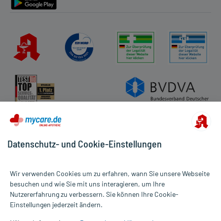
Datenschutz- und Cookie-Einstellungen
Wir verwenden Cookies um zu erfahren, wann Sie unsere Webseite
besuchen und wie Sie mit uns interagieren, um Ihre
Nutzererfahrung zu verbessern. Sie können Ihre Cookie-
Alle Preise gelten inkl. MwSt., ggf. zzgl. Versandkosten
Einstellungen jederzeit ändern.
Informationen auf dieser Website werden ausschließlich für
informative Zwecke zur Verfügung gestellt. Sie ersetzen keinesfalls