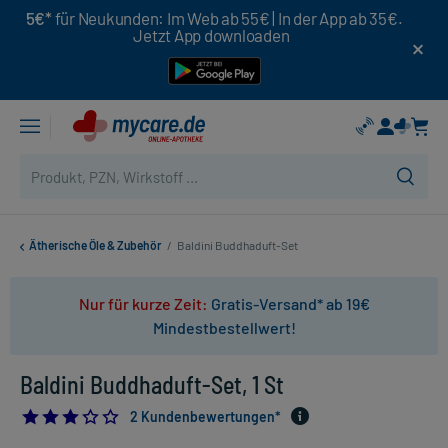
5€*
für Neukunden: Im Web ab 55€ | In der App ab 35€.
Jetzt App downloaden
Ätherische Öle & Zubehör
/
Baldini Buddhaduft-Set
Nur für kurze Zeit:
Gratis-Versand* ab 19€
Mindestbestellwert!
Baldini Buddhaduft-Set, 1 St
3.0
2 Kundenbewertungen*