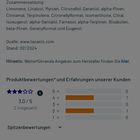
Zusammensetzung:
Limonene, Linalool, Myrcen, Citronellol, Geraniol, alpha-Pinen,
Cinnamal, Terpinolene, Citronellylformat, Isomenthone, Citral,
Isoeugenol, alpha-Santalol, Farnesol, alpha-Terpinen, Bisabolen,
beta-Pinen, Geranylformat und Eugenol.
Quelle: www.taoasis.com
Stand: 02/2024
Hinweis:
Weiterführende Angaben zum Hersteller finden Sie
hier
.
Produktbewertungen* und Erfahrungen unserer Kunden
3.0
5
0
4
1
3,0 / 5
3
0
2 insgesamt
2
1
1
0