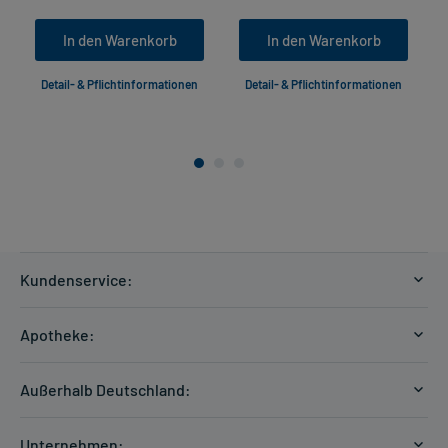
In den Warenkorb
In den Warenkorb
Detail- & Pflichtinformationen
Detail- & Pflichtinformationen
Kundenservice:
Versandkosten
Apotheke:
Zahlungsarten
Ratgeber
Kontakt
Außerhalb Deutschland:
E-Rezept
FAQ
Versandkosten Schweiz
Papierrezept einlösen
Hilfe
Unternehmen: