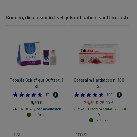
Kunden, die diesen Artikel gekauft haben, kauften auch:
Taoasis Schlaf gut Duftset, 1
Cefasafra Hartkapseln, 100
S
St
St
5.0
4.9
1
*
10
*
9,90 €
26,99 €
35,90 €
inkl. MwSt.
zzgl.
Versandkosten
inkl. MwSt.
Gratis-Versand
innerhalb
Lieferbar
D.
Lieferbar