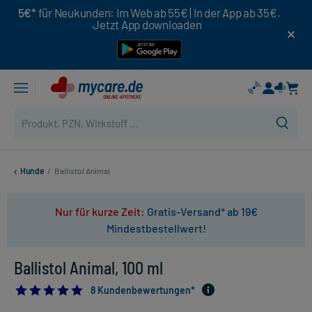
5€*
für Neukunden: Im Web ab 55€ | In der App ab 35€.
Jetzt App downloaden
Hunde
/
Ballistol Animal
Nur für kurze Zeit:
Gratis-Versand* ab 19€
Mindestbestellwert!
Ballistol Animal, 100 ml
4.75
8 Kundenbewertungen*