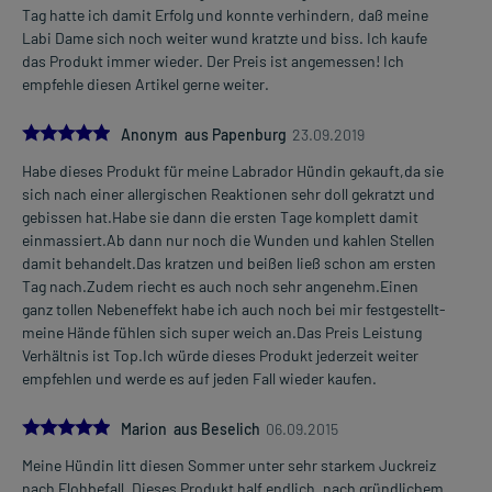
Tag hatte ich damit Erfolg und konnte verhindern, daß meine
Labi Dame sich noch weiter wund kratzte und biss. Ich kaufe
das Produkt immer wieder. Der Preis ist angemessen! Ich
empfehle diesen Artikel gerne weiter.
5.0
Anonym aus Papenburg
23.09.2019
Habe dieses Produkt für meine Labrador Hündin gekauft,da sie
sich nach einer allergischen Reaktionen sehr doll gekratzt und
gebissen hat.Habe sie dann die ersten Tage komplett damit
einmassiert.Ab dann nur noch die Wunden und kahlen Stellen
damit behandelt.Das kratzen und beißen ließ schon am ersten
Tag nach.Zudem riecht es auch noch sehr angenehm.Einen
ganz tollen Nebeneffekt habe ich auch noch bei mir festgestellt-
meine Hände fühlen sich super weich an.Das Preis Leistung
Verhältnis ist Top.Ich würde dieses Produkt jederzeit weiter
empfehlen und werde es auf jeden Fall wieder kaufen.
5.0
Marion aus Beselich
06.09.2015
Meine Hündin litt diesen Sommer unter sehr starkem Juckreiz
nach Flohbefall. Dieses Produkt half endlich. nach gründlichem