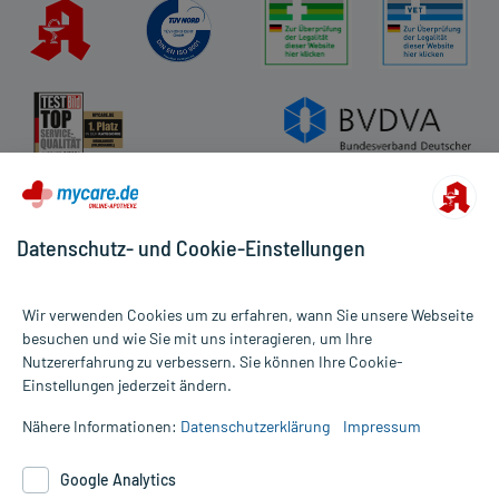
Datenschutz- und Cookie-Einstellungen
Wir verwenden Cookies um zu erfahren, wann Sie unsere Webseite
besuchen und wie Sie mit uns interagieren, um Ihre
Nutzererfahrung zu verbessern. Sie können Ihre Cookie-
Alle Preise gelten inkl. MwSt., ggf. zzgl. Versandkosten
Einstellungen jederzeit ändern.
Informationen auf dieser Website werden ausschließlich für
informative Zwecke zur Verfügung gestellt. Sie ersetzen keinesfalls
Nähere Informationen:
Datenschutzerklärung
Impressum
die Untersuchung und Behandlung durch einen Arzt. Bitte
beachten Sie, dass hierdurch weder Diagnosen gestellt noch
Google Analytics
Therapien eingeleitet werden können. | Diese Webseite benutzt