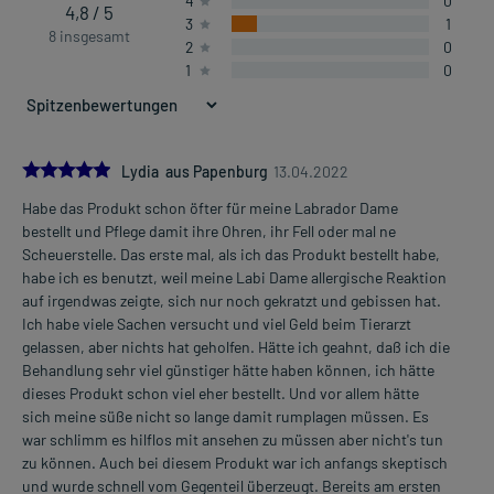
4
0
4,8 / 5
3
1
8 insgesamt
2
0
1
0
5.0
Lydia aus Papenburg
13.04.2022
Habe das Produkt schon öfter für meine Labrador Dame
bestellt und Pflege damit ihre Ohren, ihr Fell oder mal ne
Scheuerstelle. Das erste mal, als ich das Produkt bestellt habe,
habe ich es benutzt, weil meine Labi Dame allergische Reaktion
auf irgendwas zeigte, sich nur noch gekratzt und gebissen hat.
Ich habe viele Sachen versucht und viel Geld beim Tierarzt
gelassen, aber nichts hat geholfen. Hätte ich geahnt, daß ich die
Behandlung sehr viel günstiger hätte haben können, ich hätte
dieses Produkt schon viel eher bestellt. Und vor allem hätte
sich meine süße nicht so lange damit rumplagen müssen. Es
war schlimm es hilflos mit ansehen zu müssen aber nicht's tun
zu können. Auch bei diesem Produkt war ich anfangs skeptisch
und wurde schnell vom Gegenteil überzeugt. Bereits am ersten