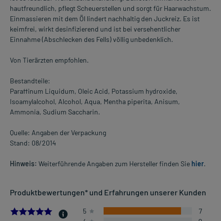
hautfreundlich, pflegt Scheuerstellen und sorgt für Haarwachstum.
Einmassieren mit dem Öl lindert nachhaltig den Juckreiz. Es ist
keimfrei, wirkt desinfizierend und ist bei versehentlicher
Einnahme (Abschlecken des Fells) völlig unbedenklich.
Von Tierärzten empfohlen.
Bestandteile:
Paraffinum Liquidum, Oleic Acid, Potassium hydroxide,
Isoamylalcohol, Alcohol, Aqua, Mentha piperita, Anisum,
Ammonia, Sudium Saccharin.
Quelle: Angaben der Verpackung
Stand: 08/2014
Hinweis:
Weiterführende Angaben zum Hersteller finden Sie
hier
.
Produktbewertungen* und Erfahrungen unserer Kunden
4.75
5
7