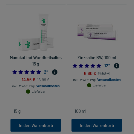
ManukaLind Wundheilsalbe,
Zinksalbe BW, 100 ml
15 g
4.9166666666666
12
*
5.0
2
*
6,60 €
11,53 €
14,56 €
16,99 €
inkl. MwSt.
zzgl.
Versandkosten
Lieferbar
inkl. MwSt.
zzgl.
Versandkosten
Lieferbar
In den Warenkorb
In den Warenkorb