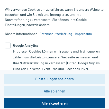
Wir verwenden Cookies um zu erfahren, wann Sie unsere Webseite
besuchen und wie Sie mit uns interagieren, um Ihre
Nutzererfahrung zu verbessern. Sie können Ihre Cookie-
Alle Preise gelten inkl. MwSt., ggf. zzgl. Versandkosten
Einstellungen jederzeit ändern.
Informationen auf dieser Website werden ausschließlich für
informative Zwecke zur Verfügung gestellt. Sie ersetzen keinesfalls
Nähere Informationen:
Datenschutzerklärung
Impressum
die Untersuchung und Behandlung durch einen Arzt. Bitte
beachten Sie, dass hierdurch weder Diagnosen gestellt noch
Google Analytics
Therapien eingeleitet werden können. | Diese Webseite benutzt
Mit diesen Cookies können wir Besuche und Trafficquellen
Google Analytics. Lesen Sie bitte dazu die wichtigen Hinweise in
unserer Datenschutzerklärung. Für den Widerruf einer Bestellung
zählen, um die Leistung unserer Webseite zu messen und
nutzen Sie das Formular:
Ihre Nutzererfahrung zu verbessern (Criteo, Google Signals,
Bing Ads Universal Event Tracking, Facebook Pixel,
Vertrag widerrufen
Youtube-Social Plugin).
Einstellungen speichern
Wir weisen darauf hin, dass die
Datenschutzbestimmungen von
Google Analytics
nicht
Alle ablehnen
*Hinweise zu unseren Aktionen und Bewertungen
zwingend den Europäischen Anforderungen gem. EU-
DSGVO genügen und ein Datentransfer in Drittstaaten bzw.
die USA nicht ausgeschlossen werden kann. Wie die
Alle akzeptieren
Daten dort verarbeitet werden, kann nicht geprüft und
nachvollzogen werden.
copyright @ 2026 Roland Helle e.K. - Versandapotheke - Alle Rechte vorbehalten