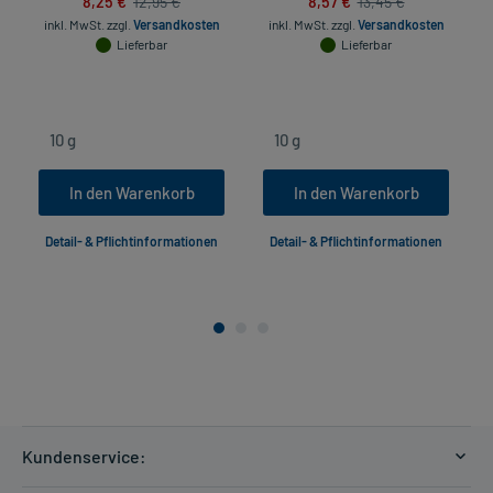
8,25 €
8,57 €
12,95 €
13,45 €
inkl. MwSt.
zzgl.
Versandkosten
inkl. MwSt.
zzgl.
Versandkosten
Lieferbar
Lieferbar
In den Warenkorb
In den Warenkorb
Detail- & Pflichtinformationen
Detail- & Pflichtinformationen
Kundenservice: