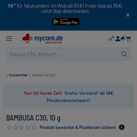
5€*
für Neukunden: Im Web ab 55€ | In der App ab 35€.
Jetzt App downloaden
Einzelmittel
/
BAMBUSA C30
Nur für kurze Zeit:
Gratis-Versand* ab 19€
Mindestbestellwert!
BAMBUSA C30, 10 g
Produkt bewerten & PlusHerzen sichern