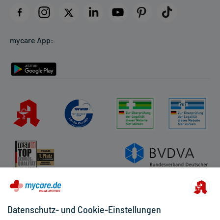
Datenschutz
Cookie-Einstellungen
mycare App:
Rückgabe/Widerruf
Barrierefreiheitserklärung
Datenschutz- und Cookie-Einstellungen