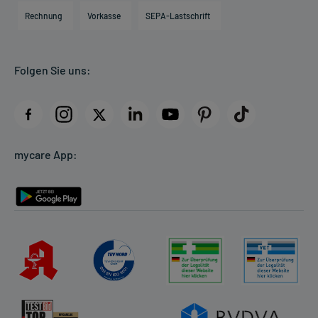
Engagement
Direktabrechnung PKV
Rechnung
Vorkasse
SEPA-Lastschrift
Partner
Apotheke vor Ort
Kundenbewertungen
Folgen Sie uns:
AGB
Impressum
Datenschutz
Cookie-Einstellungen
mycare App:
Rückgabe/Widerruf
Barrierefreiheitserklärung