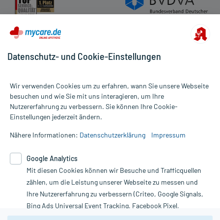
Datenschutz- und Cookie-Einstellungen
Wir verwenden Cookies um zu erfahren, wann Sie unsere Webseite
besuchen und wie Sie mit uns interagieren, um Ihre
Nutzererfahrung zu verbessern. Sie können Ihre Cookie-
Alle Preise gelten inkl. MwSt., ggf. zzgl. Versandkosten
Einstellungen jederzeit ändern.
Informationen auf dieser Website werden ausschließlich für
informative Zwecke zur Verfügung gestellt. Sie ersetzen keinesfalls
Nähere Informationen:
Datenschutzerklärung
Impressum
die Untersuchung und Behandlung durch einen Arzt. Bitte
beachten Sie, dass hierdurch weder Diagnosen gestellt noch
Google Analytics
Therapien eingeleitet werden können. | Diese Webseite benutzt
Google Analytics. Lesen Sie bitte dazu die wichtigen Hinweise in
Mit diesen Cookies können wir Besuche und Trafficquellen
unserer Datenschutzerklärung. Für den Widerruf einer Bestellung
zählen, um die Leistung unserer Webseite zu messen und
nutzen Sie das Formular:
Ihre Nutzererfahrung zu verbessern (Criteo, Google Signals,
Bing Ads Universal Event Tracking, Facebook Pixel,
Vertrag widerrufen
Youtube-Social Plugin).