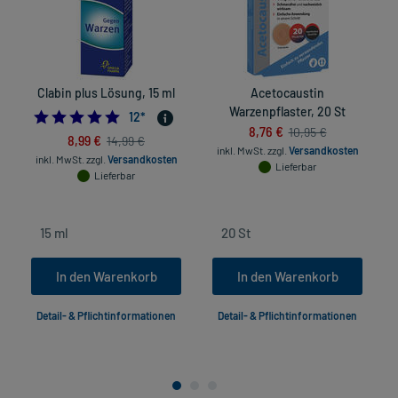
Clabin plus Lösung, 15 ml
Acetocaustin
Warzenpflaster, 20 St
4.833333333333333
12
*
8,76 €
10,95 €
8,99 €
14,99 €
inkl. MwSt.
zzgl.
Versandkosten
inkl. MwSt.
zzgl.
Versandkosten
Lieferbar
Lieferbar
In den Warenkorb
In den Warenkorb
Detail- & Pflichtinformationen
Detail- & Pflichtinformationen