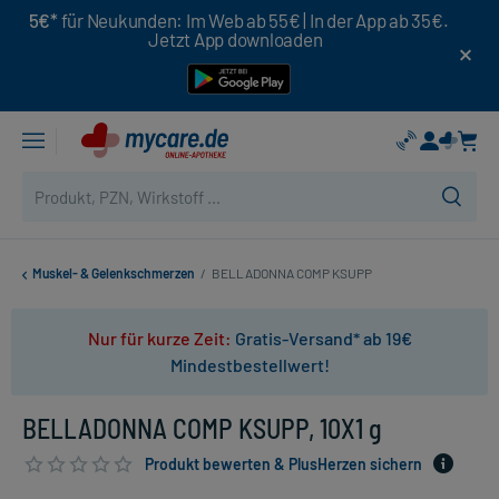
5€*
für Neukunden: Im Web ab 55€ | In der App ab 35€.
Jetzt App downloaden
Muskel- & Gelenkschmerzen
/
BELLADONNA COMP KSUPP
Nur für kurze Zeit:
Gratis-Versand* ab 19€
Mindestbestellwert!
BELLADONNA COMP KSUPP, 10X1 g
Produkt bewerten & PlusHerzen sichern