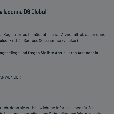
elladonna D6 Globuli
: Registriertes homöopathisches Arzneimittel, daher ohne
eise:
Enthält Sucrose (Saccharose / Zucker).
sbeilage und fragen Sie Ihre Ärztin, Ihren Arzt oder in
N ANWENDER
rch, denn sie enthält wichtige Informationen für Sie.
ich. Um einen bestmöglichen Behandlungserfolg zu erzielen,