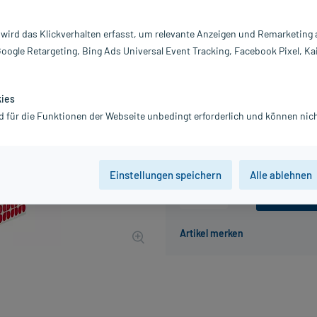
Darreichung:
Gl
Inhalt:
10
 wird das Klickverhalten erfasst, um relevante Anzeigen und Remarketing
PZN:
01
Google Retargeting, Bing Ads Universal Event Tracking, Facebook Pixel, Ka
Hersteller:
DH
9,32 €
UVP
12,95 €
94
Plu
kies
inkl. MwSt.
zzgl.
Versandkosten
d für die Funktionen der Webseite unbedingt erforderlich und können nich
Grundpreis: 932,00 € / kg
Einstellungen speichern
Alle ablehnen