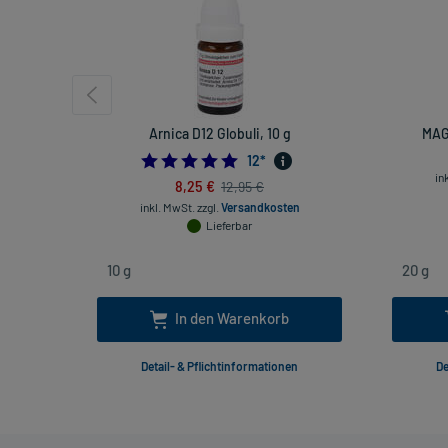
Arnica D12 Globuli, 10 g
MAG
5.0
12
*
in
8,25 €
12,95 €
inkl. MwSt.
zzgl.
Versandkosten
Lieferbar
In den Warenkorb
Detail- & Pflichtinformationen
De