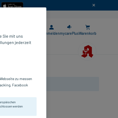
n
E-Rezept App
Anmelden
mycarePlus
Warenkorb
 Sie mit uns
llungen jederzeit
r Webseite zu messen
Tracking, Facebook
uropäischen
eschlossen werden
 Belladonna Dil. D6.