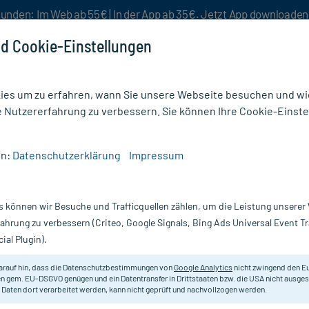
unden: Im Web ab 55€ | In der App ab 35€. Jetzt App downloade
d Cookie-Einstellungen
es um zu erfahren, wann Sie unsere Webseite besuchen und wie
e Nutzererfahrung zu verbessern. Sie können Ihre Cookie-Einste
nlösen
Rezeptur
Aktion %
en:
Datenschutzerklärung
Impressum
D6 Globuli
s können wir Besuche und Trafficquellen zählen, um die Leistung unsere
Nur für kurze Zeit:
Gratis-Versand* ab 19€ Mindestbestellwert!
fahrung zu verbessern (Criteo, Google Signals, Bing Ads Universal Event 
ial Plugin).
DHU - Einzelmittel
arauf hin, dass die Datenschutzbestimmungen von
Google Analytics
nicht zwingend den E
n gem. EU-DSGVO genügen und ein Datentransfer in Drittstaaten bzw. die USA nicht ausg
 Daten dort verarbeitet werden, kann nicht geprüft und nachvollzogen werden.
Homöopathisches Arzneimittel. Mit