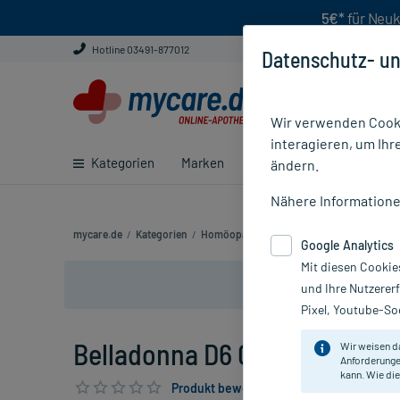
5€*
für Neuk
Hotline 03491-877012
Datenschutz- un
Wir verwenden Cooki
interagieren, um Ihr
Kategorien
Marken
Ratgeber
E-Rezept ei
ändern.
Nähere Information
mycare.de
/
Kategorien
/
Homöopathie
/
Einzelmittel
/
Belladonna 
Google Analytics
Mit diesen Cookie
und Ihre Nutzerer
Pixel, Youtube-Soc
Belladonna D6 Globuli, 10 g
Wir weisen d
Anforderunge
kann. Wie die
Produkt bewerten & PlusHerzen sichern