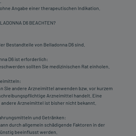
.
 ohne Angabe einer therapeutischen Indikation.
LLADONNA D6 BEACHTEN?
der Bestandteile von Belladonna D6 sind.
a D6 ist erforderlich:
eschwerden sollten Sie medizinischen Rat einholen.
eimitteln:
enn Sie andere Arzneimittel anwenden bzw. vor kurzem
hreibungspflichtige Arzneimittel handelt. Eine
andere Arzneimittel ist bisher nicht bekannt.
hrungsmitteln und Getränken:
ann durch allgemein schädigende Faktoren in der
ünstig beeinflusst werden.