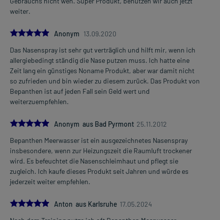
Gebrauchs nicht weh. Super Produkt, benutzen wir auch jetzt
weiter.
5.0
Anonym
13.09.2020
Das Nasenspray ist sehr gut verträglich und hilft mir, wenn ich
allergiebedingt ständig die Nase putzen muss. Ich hatte eine
Zeit lang ein günstiges Noname Produkt, aber war damit nicht
so zufrieden und bin wieder zu diesem zurück. Das Produkt von
Bepanthen ist auf jeden Fall sein Geld wert und
weiterzuempfehlen.
5.0
Anonym aus Bad Pyrmont
25.11.2012
Bepanthen Meerwasser ist ein ausgezeichnetes Nasenspray
insbesondere, wenn zur Heizungszeit die Raumluft trockener
wird. Es befeuchtet die Nasenschleimhaut und pflegt sie
zugleich. Ich kaufe dieses Produkt seit Jahren und würde es
jederzeit weiter empfehlen.
5.0
Anton aus Karlsruhe
17.05.2024