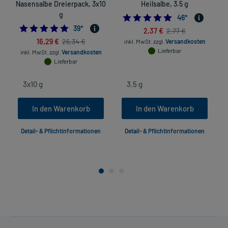
Nasensalbe Dreierpack, 3x10
Heilsalbe, 3.5 g
g
5.0
46
*
4.9743589743589745
39
*
2,37 €
2,77 €
16,29 €
26,34 €
inkl. MwSt.
zzgl.
Versandkosten
Lieferbar
inkl. MwSt.
zzgl.
Versandkosten
Lieferbar
In den Warenkorb
In den Warenkorb
Detail- & Pflichtinformationen
Detail- & Pflichtinformationen