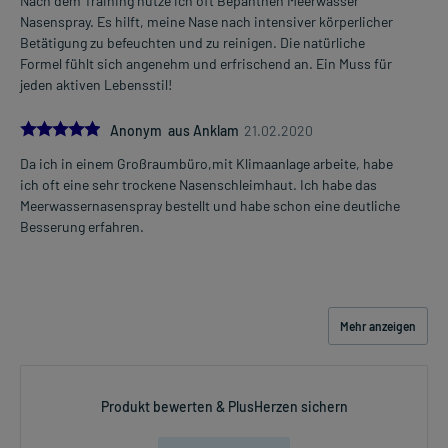
Nach dem Training nutze ich oft Bepanthen Meerwasser
Nasenspray. Es hilft, meine Nase nach intensiver körperlicher
Betätigung zu befeuchten und zu reinigen. Die natürliche
Formel fühlt sich angenehm und erfrischend an. Ein Muss für
jeden aktiven Lebensstil!
5.0
Anonym aus Anklam
21.02.2020
Da ich in einem Großraumbüro,mit Klimaanlage arbeite, habe
ich oft eine sehr trockene Nasenschleimhaut. Ich habe das
Meerwassernasenspray bestellt und habe schon eine deutliche
Besserung erfahren.
Mehr anzeigen
Produkt bewerten & PlusHerzen sichern