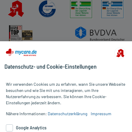
AGB
Impressum
Datenschutz
Cookie-Einstellungen
Rückgabe/Widerruf
Barrierefreiheitserklärung
Datenschutz- und Cookie-Einstellungen
Wir verwenden Cookies um zu erfahren, wann Sie unsere Webseite
besuchen und wie Sie mit uns interagieren, um Ihre
Nutzererfahrung zu verbessern. Sie können Ihre Cookie-
Alle Preise gelten inkl. MwSt., ggf. zzgl. Versandkosten
Einstellungen jederzeit ändern.
Informationen auf dieser Website werden ausschließlich für
informative Zwecke zur Verfügung gestellt. Sie ersetzen keinesfalls
Nähere Informationen:
Datenschutzerklärung
Impressum
die Untersuchung und Behandlung durch einen Arzt. Bitte
beachten Sie, dass hierdurch weder Diagnosen gestellt noch
Google Analytics
Therapien eingeleitet werden können. | Diese Webseite benutzt