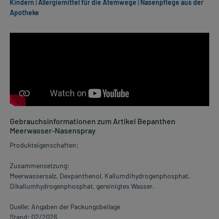
Kindern
|
Allergiemittel für die Atemwege
|
Nasenpflege aus der
Apotheke
Gebrauchsinformationen zum Artikel Bepanthen
Meerwasser-Nasenspray
Produkteigenschaften:
Zusammensetzung:
Meerwassersalz, Dexpanthenol, Kaliumdihydrogenphosphat,
Dikaliumhydrogenphosphat, gereinigtes Wasser.
Quelle: Angaben der Packungsbeilage
Stand: 02/2026