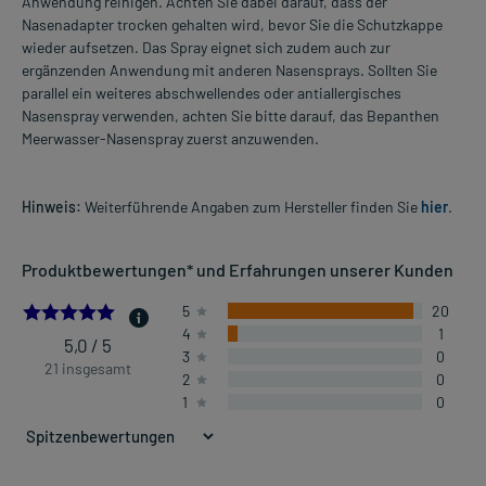
Anwendung reinigen. Achten Sie dabei darauf, dass der
Nasenadapter trocken gehalten wird, bevor Sie die Schutzkappe
wieder aufsetzen. Das Spray eignet sich zudem auch zur
ergänzenden Anwendung mit anderen Nasensprays. Sollten Sie
parallel ein weiteres abschwellendes oder antiallergisches
Nasenspray verwenden, achten Sie bitte darauf, das Bepanthen
Meerwasser-Nasenspray zuerst anzuwenden.
Hinweis:
Weiterführende Angaben zum Hersteller finden Sie
hier
.
Produktbewertungen* und Erfahrungen unserer Kunden
4.9523809523809526
5
20
4
1
5,0 / 5
3
0
21 insgesamt
2
0
1
0