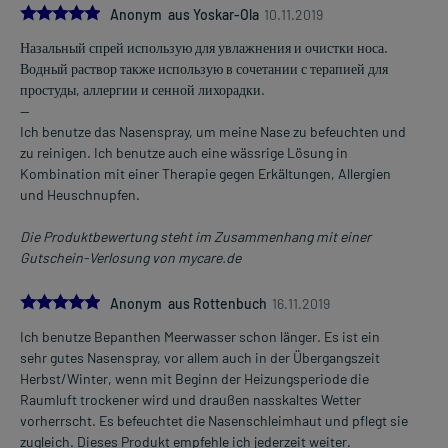
5.0
Anonym aus Yoskar-Ola
10.11.2019
Назальный спрей использую для увлажнения и очистки носа.
Водный раствор также использую в сочетании с терапией для
простуды, аллергии и сенной лихорадки.
--
Ich benutze das Nasenspray, um meine Nase zu befeuchten und
zu reinigen. Ich benutze auch eine wässrige Lösung in
Kombination mit einer Therapie gegen Erkältungen, Allergien
und Heuschnupfen.
Die Produktbewertung steht im Zusammenhang mit einer
Gutschein-Verlosung von mycare.de
5.0
Anonym aus Rottenbuch
16.11.2019
Ich benutze Bepanthen Meerwasser schon länger. Es ist ein
sehr gutes Nasenspray, vor allem auch in der Übergangszeit
Herbst/Winter, wenn mit Beginn der Heizungsperiode die
Raumluft trockener wird und draußen nasskaltes Wetter
vorherrscht. Es befeuchtet die Nasenschleimhaut und pflegt sie
zugleich. Dieses Produkt empfehle ich jederzeit weiter.