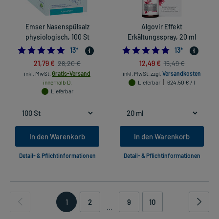
Emser Nasenspülsalz
Algovir Effekt
physiologisch, 100 St
Erkältungsspray, 20 ml
5.0
5.0
13
*
13
*
21,79 €
12,49 €
28,20 €
15,49 €
inkl. MwSt.
Gratis-Versand
inkl. MwSt.
zzgl.
Versandkosten
innerhalb D.
Lieferbar
624,50 € / l
Lieferbar
In den Warenkorb
In den Warenkorb
Detail- & Pflichtinformationen
Detail- & Pflichtinformationen
1
2
9
10
...