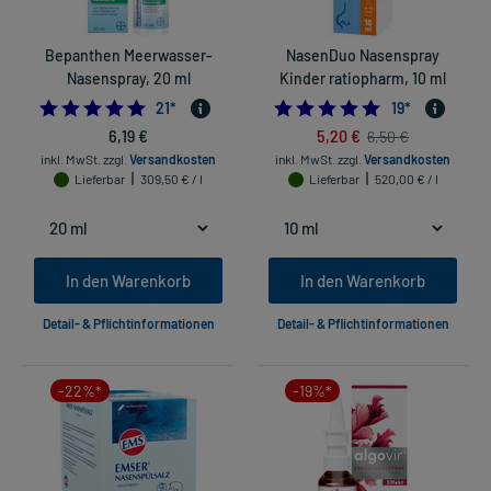
Bepanthen Meerwasser-
NasenDuo Nasenspray
Nasenspray, 20 ml
Kinder ratiopharm, 10 ml
4.9523809523809526
4.894736842105
21
*
19
*
6,19 €
5,20 €
6,50 €
inkl. MwSt.
zzgl.
Versandkosten
inkl. MwSt.
zzgl.
Versandkosten
Lieferbar
309,50 € / l
Lieferbar
520,00 € / l
In den Warenkorb
In den Warenkorb
Detail- & Pflichtinformationen
Detail- & Pflichtinformationen
-22%*
-19%*