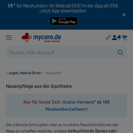
5€*
für Neukunden: Im Web ab 55€ | In der App ab 35€.
Jetzt App downloaden
Augen, Nase & Ohren
/
Nase (237)
Nasenpflege aus der Apotheke
Nur für kurze Zeit:
Gratis-Versand* ab 19€
Mindestbestellwert!
Der nächste Schnupfen oder zu trockene Raumluft können der
Nase zu schaffen machen, sodass
befeuchtende Sprays oder