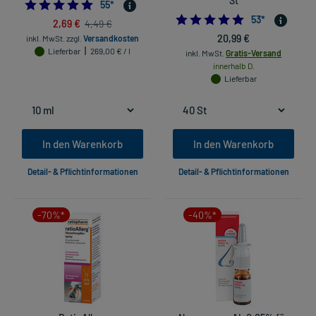
St
4.890909090909091
55
*
4.943396226415
53
*
2,69 €
4,49 €
20,99 €
inkl. MwSt.
zzgl.
Versandkosten
Lieferbar
269,00 € / l
inkl. MwSt.
Gratis-Versand
innerhalb D.
Lieferbar
In den Warenkorb
In den Warenkorb
Detail- & Pflichtinformationen
Detail- & Pflichtinformationen
-70%*
-40%*