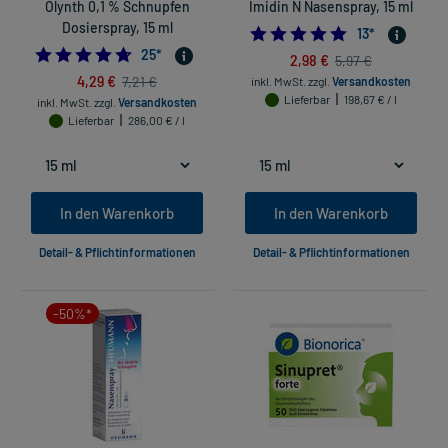
Olynth 0,1 % Schnupfen
Imidin N Nasenspray, 15 ml
Dosierspray, 15 ml
5.0
13
*
4.72
25
*
2,98 €
5,97 €
4,29 €
7,21 €
inkl. MwSt.
zzgl.
Versandkosten
Lieferbar
198,67 € / l
inkl. MwSt.
zzgl.
Versandkosten
Lieferbar
286,00 € / l
In den Warenkorb
In den Warenkorb
Detail- & Pflichtinformationen
Detail- & Pflichtinformationen
-50%*