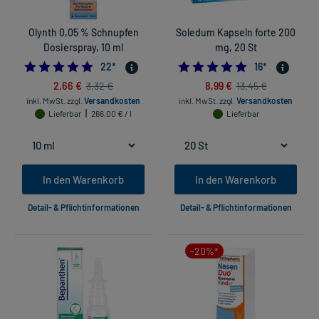
Olynth 0,05 % Schnupfen
Soledum Kapseln forte 200
Dosierspray, 10 ml
mg, 20 St
4.863636363636363
5.0
22
*
16
*
2,66 €
8,99 €
3,32 €
13,45 €
inkl. MwSt.
zzgl.
Versandkosten
inkl. MwSt.
zzgl.
Versandkosten
Lieferbar
266,00 € / l
Lieferbar
In den Warenkorb
In den Warenkorb
Detail- & Pflichtinformationen
Detail- & Pflichtinformationen
-20%*