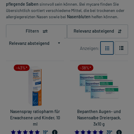
pflegende Salben
sinnvoll sein können. Bei mycare finden Sie
übersichtlich sortiert verschiedene Mittel, die bei trockenen oder
allergiegereizten Nasen sowie bei
Nasenbluten
helfen können.
Filtern
Relevanz absteigend
Relevanz absteigend
Anzeigen:
-43%*
-38%*
Nasenspray ratiopharm für
Bepanthen Augen- und
Erwachsene und Kinder, 10
Nasensalbe Dreierpack,
ml
3x10 g
4.947368421052632
4.974358974358
19
*
39
*