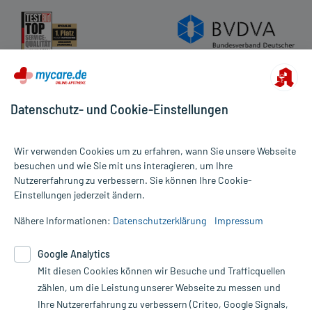
Datenschutz- und Cookie-Einstellungen
Wir verwenden Cookies um zu erfahren, wann Sie unsere Webseite
besuchen und wie Sie mit uns interagieren, um Ihre
Nutzererfahrung zu verbessern. Sie können Ihre Cookie-
Alle Preise gelten inkl. MwSt., ggf. zzgl. Versandkosten
Einstellungen jederzeit ändern.
Informationen auf dieser Website werden ausschließlich für
informative Zwecke zur Verfügung gestellt. Sie ersetzen keinesfalls
Nähere Informationen:
Datenschutzerklärung
Impressum
die Untersuchung und Behandlung durch einen Arzt. Bitte
beachten Sie, dass hierdurch weder Diagnosen gestellt noch
Google Analytics
Therapien eingeleitet werden können. | Diese Webseite benutzt
Google Analytics. Lesen Sie bitte dazu die wichtigen Hinweise in
Mit diesen Cookies können wir Besuche und Trafficquellen
unserer Datenschutzerklärung. Für den Widerruf einer Bestellung
zählen, um die Leistung unserer Webseite zu messen und
nutzen Sie das Formular:
Ihre Nutzererfahrung zu verbessern (Criteo, Google Signals,