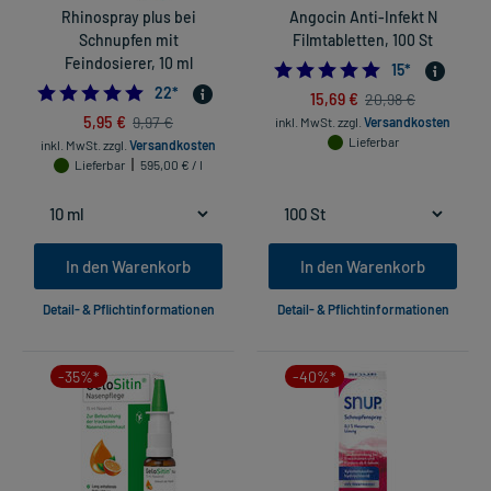
Rhinospray plus bei
Angocin Anti-Infekt N
Schnupfen mit
Filmtabletten, 100 St
Feindosierer, 10 ml
5.0
15
*
4.818181818181818
22
*
15,69 €
20,98 €
5,95 €
9,97 €
inkl. MwSt.
zzgl.
Versandkosten
Lieferbar
inkl. MwSt.
zzgl.
Versandkosten
Lieferbar
595,00 € / l
In den Warenkorb
In den Warenkorb
Detail- & Pflichtinformationen
Detail- & Pflichtinformationen
-35%*
-40%*