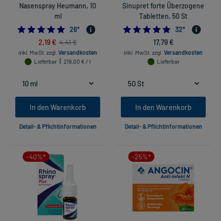
Nasenspray Heumann, 10
Sinupret forte Überzogene
ml
Tabletten, 50 St
4.8076923076923075
4.96875
26
*
32
*
2,19 €
17,79 €
4,41 €
inkl. MwSt.
zzgl.
Versandkosten
inkl. MwSt.
zzgl.
Versandkosten
Lieferbar
219,00 € / l
Lieferbar
In den Warenkorb
In den Warenkorb
Detail- & Pflichtinformationen
Detail- & Pflichtinformationen
-40%*
-25%*