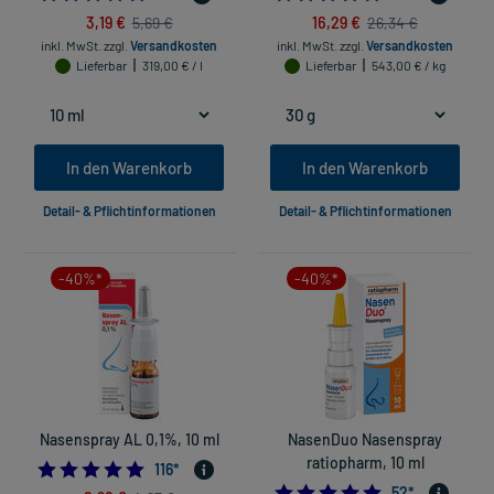
3,19 €
16,29 €
5,69 €
26,34 €
inkl. MwSt.
zzgl.
Versandkosten
inkl. MwSt.
zzgl.
Versandkosten
Lieferbar
319,00 € / l
Lieferbar
543,00 € / kg
In den Warenkorb
In den Warenkorb
Detail- & Pflichtinformationen
Detail- & Pflichtinformationen
-40%*
-40%*
Nasenspray AL 0,1%, 10 ml
NasenDuo Nasenspray
ratiopharm, 10 ml
4.879310344827586
116
*
4.788461538461
52
*