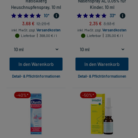
RatioAllerg
Nasenspray AL 0,05% für
Heuschnupfenspray, 10 ml
Kinder, 10 ml
4.9
4.757575757575
10
*
33
*
3,68 €
2,35 €
12,29 €
3,93 €
inkl. MwSt.
zzgl.
Versandkosten
inkl. MwSt.
zzgl.
Versandkosten
Lieferbar
368,00 € / l
Lieferbar
235,00 € / l
In den Warenkorb
In den Warenkorb
Detail- & Pflichtinformationen
Detail- & Pflichtinformationen
-40%*
-50%*