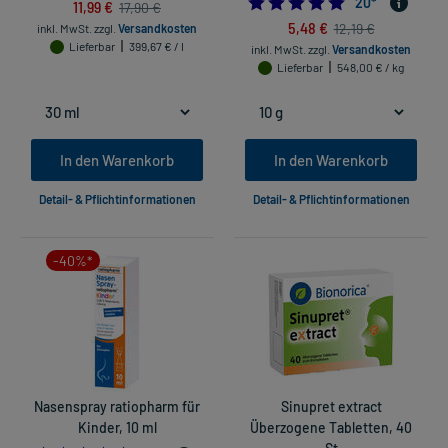
5.0
20
*
11,99 €
17,90 €
5,48 €
12,19 €
inkl. MwSt.
zzgl.
Versandkosten
Lieferbar
399,67 € / l
inkl. MwSt.
zzgl.
Versandkosten
Lieferbar
548,00 € / kg
In den Warenkorb
In den Warenkorb
Detail- & Pflichtinformationen
Detail- & Pflichtinformationen
-40%*
Nasenspray ratiopharm für
Sinupret extract
Kinder, 10 ml
Überzogene Tabletten, 40