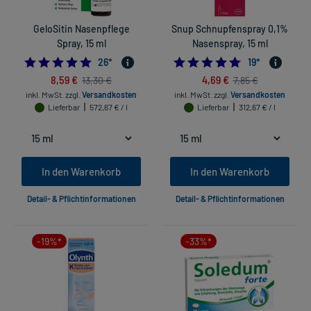
GeloSitin Nasenpflege
Snup Schnupfenspray 0,1%
Spray, 15 ml
Nasenspray, 15 ml
4.846153846153846
4.94736842105
26
*
19
*
8,59 €
4,69 €
13,30 €
7,85 €
inkl. MwSt.
zzgl.
Versandkosten
inkl. MwSt.
zzgl.
Versandkosten
Lieferbar
572,67 € / l
Lieferbar
312,67 € / l
In den Warenkorb
In den Warenkorb
Detail- & Pflichtinformationen
Detail- & Pflichtinformationen
-19%*
-33%*