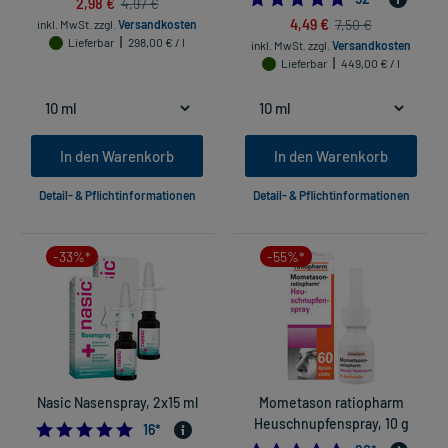
2,98 €
4,97 €
4,49 €
7,50 €
inkl. MwSt.
zzgl.
Versandkosten
Lieferbar
298,00 € / l
inkl. MwSt.
zzgl.
Versandkosten
Lieferbar
449,00 € / l
In den Warenkorb
In den Warenkorb
Detail- & Pflichtinformationen
Detail- & Pflichtinformationen
-33%*
-55%*
Nasic Nasenspray, 2x15 ml
Mometason ratiopharm
Heuschnupfenspray, 10 g
4.875
16
*