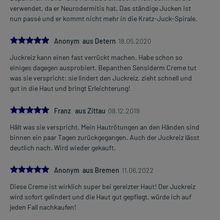
verwendet, da er Neurodermitis hat. Das ständige Jucken ist
nun passé und er kommt nicht mehr in die Kratz-Juck-Spirale.
5.0
Anonym aus Detern
18.05.2020
Juckreiz kann einen fast verrückt machen. Habe schon so
einiges dagegen ausprobiert. Bepanthen Sensiderm Creme tut
was sie verspricht: sie lindert den Juckreiz, zieht schnell und
gut in die Haut und bringt Erleichterung!
5.0
Franz aus Zittau
08.12.2019
Hält was sie verspricht. Mein Hautrötungen an den Händen sind
binnen ein paar Tagen zurückgegangen. Auch der Juckreiz lässt
deutlich nach. Wird wieder gekauft.
5.0
Anonym aus Bremen
11.06.2022
Diese Creme ist wirklich super bei gereizter Haut! Der Juckreiz
wird sofort gelindert und die Haut gut gepflegt, würde ich auf
jeden Fall nachkaufen!