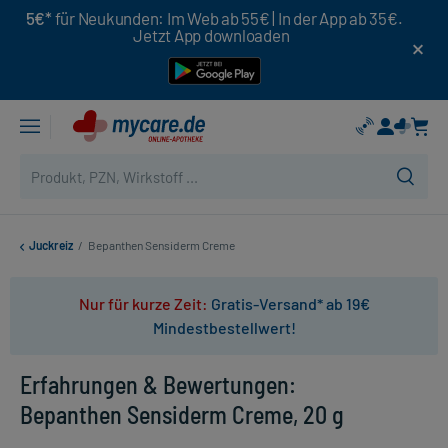
5€*
für Neukunden: Im Web ab 55€ | In der App ab 35€.
Jetzt App downloaden
Juckreiz
/
Bepanthen Sensiderm Creme
Nur für kurze Zeit:
Gratis-Versand* ab 19€
Mindestbestellwert!
Erfahrungen & Bewertungen:
Bepanthen Sensiderm Creme, 20 g