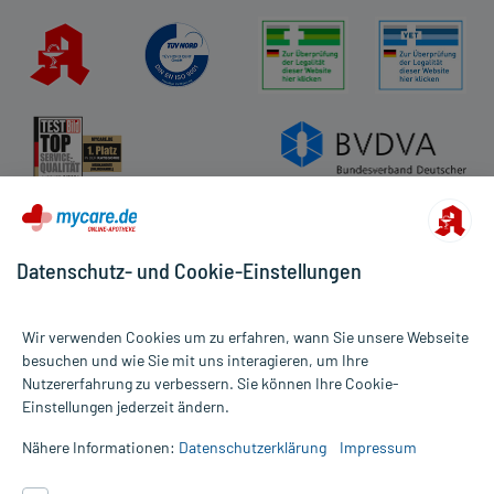
Datenschutz- und Cookie-Einstellungen
Wir verwenden Cookies um zu erfahren, wann Sie unsere Webseite
besuchen und wie Sie mit uns interagieren, um Ihre
Nutzererfahrung zu verbessern. Sie können Ihre Cookie-
Alle Preise gelten inkl. MwSt., ggf. zzgl. Versandkosten
Einstellungen jederzeit ändern.
Informationen auf dieser Website werden ausschließlich für
informative Zwecke zur Verfügung gestellt. Sie ersetzen keinesfalls
Nähere Informationen:
Datenschutzerklärung
Impressum
die Untersuchung und Behandlung durch einen Arzt. Bitte
beachten Sie, dass hierdurch weder Diagnosen gestellt noch