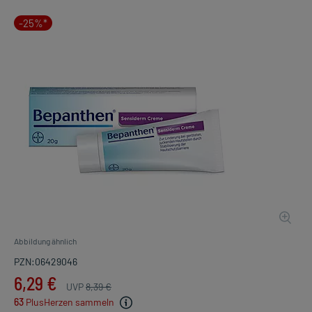
-25%*
Abbildung ähnlich
PZN:06429046
6,29 €
UVP
8,39 €
63
PlusHerzen sammeln