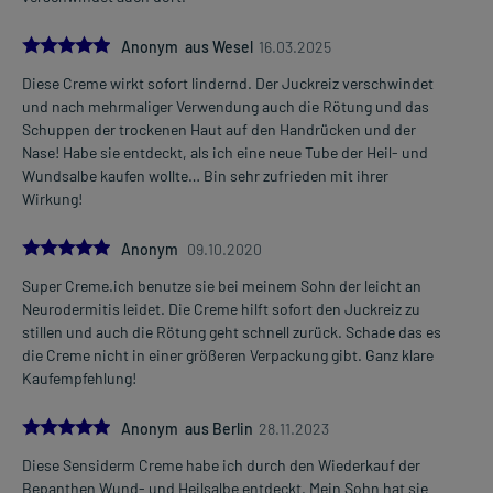
5.0
Anonym aus Wesel
16.03.2025
Diese Creme wirkt sofort lindernd. Der Juckreiz verschwindet
und nach mehrmaliger Verwendung auch die Rötung und das
Schuppen der trockenen Haut auf den Handrücken und der
Nase! Habe sie entdeckt, als ich eine neue Tube der Heil- und
Wundsalbe kaufen wollte… Bin sehr zufrieden mit ihrer
Wirkung!
5.0
Anonym
09.10.2020
Super Creme.ich benutze sie bei meinem Sohn der leicht an
Neurodermitis leidet. Die Creme hilft sofort den Juckreiz zu
stillen und auch die Rötung geht schnell zurück. Schade das es
die Creme nicht in einer größeren Verpackung gibt. Ganz klare
Kaufempfehlung!
5.0
Anonym aus Berlin
28.11.2023
Diese Sensiderm Creme habe ich durch den Wiederkauf der
Bepanthen Wund- und Heilsalbe entdeckt. Mein Sohn hat sie