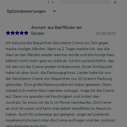
1
0
Anonym aus Bad Münder am
5.0
Deister
25.06.2020
Ich benutze die Bepanthen Sensiderm Creme zur Zeit gegen
meine rissigen Händen. Nach ca.2 Tagen merkte ich, das die
Haut an den Händen wieder weicher würde und die rissige Haut
blättert nicht mehr ganz so stark ab. Ich bin zuversichtlich, das
ich das mit der Creme wieder hinbekomme. Einen Kritikpunkt
habe ich aber doch, die Packungsgrösse. Leider habe ich von
der Sensiderm Creme von Bepanthen nur 20 Gramm Packung
gefunden. Eine große Packung wäre mir lieber gewesen. Denn
sobald sich meine Haut irgendwo schuppt, trage ich die Creme
auf. Denn sie spendet viel Feuchtigkeit und lindert den
Juckreiz. So muss ich da.1x im Monat nachkaufen. Die Creme
an sich ist super und kann man jedem empfehlen zu Hause zu
haben. Auch für unterwegs gut geeignet, sogar auf juckende
Insektenstiche kann man die Creme auftragen und der Juckreiz
verschwindet auch dort.