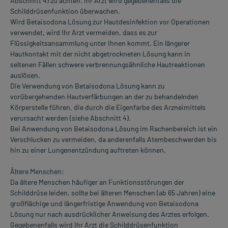
Abschnitt 4) zu achten. Ihr Arzt wird gegebenenfalls die
Schilddrüsenfunktion überwachen.
Wird Betaisodona Lösung zur Hautdesinfektion vor Operationen
verwendet, wird Ihr Arzt vermeiden, dass es zur
Flüssigkeitsansammlung unter Ihnen kommt. Ein längerer
Hautkontakt mit der nicht abgetrockneten Lösung kann in
seltenen Fällen schwere verbrennungsähnliche Hautreaktionen
auslösen.
Die Verwendung von Betaisodona Lösung kann zu
vorübergehenden Hautverfärbungen an der zu behandelnden
Körperstelle führen, die durch die Eigenfarbe des Arzneimittels
verursacht werden (siehe Abschnitt 4).
Bei Anwendung von Betaisodona Lösung im Rachenbereich ist ein
Verschlucken zu vermeiden, da anderenfalls Atembeschwerden bis
hin zu einer Lungenentzündung auftreten können.
Ältere Menschen:
Da ältere Menschen häufiger an Funktionsstörungen der
Schilddrüse leiden, sollte bei älteren Menschen (ab 65 Jahren) eine
großflächige und längerfristige Anwendung von Betaisodona
Lösung nur nach ausdrücklicher Anweisung des Arztes erfolgen.
Gegebenenfalls wird Ihr Arzt die Schilddrüsenfunktion