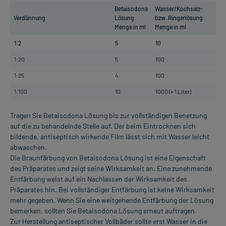
Betaisodona
Wasser/Kochsalz-
Verdünnung
Lösung
bzw. Ringerlösung
Menge in ml
Menge in ml
1:2
5
10
1:20
5
100
1:25
4
100
1:100
10
1000 (= 1 Liter)
Tragen Sie Betaisodona Lösung bis zur vollständigen Benetzung
auf die zu behandelnde Stelle auf. Der beim Eintrocknen sich
bildende, antiseptisch wirkende Film lässt sich mit Wasser leicht
abwaschen.
Die Braunfärbung von Betaisodona Lösung ist eine Eigenschaft
des Präparates und zeigt seine Wirksamkeit an. Eine zunehmende
Entfärbung weist auf ein Nachlassen der Wirksamkeit des
Präparates hin. Bei vollständiger Entfärbung ist keine Wirksamkeit
mehr gegeben. Wenn Sie eine weitgehende Entfärbung der Lösung
bemerken, sollten Sie Betaisodona Lösung erneut auftragen.
Zur Herstellung antiseptischer Vollbäder sollte erst Wasser in die