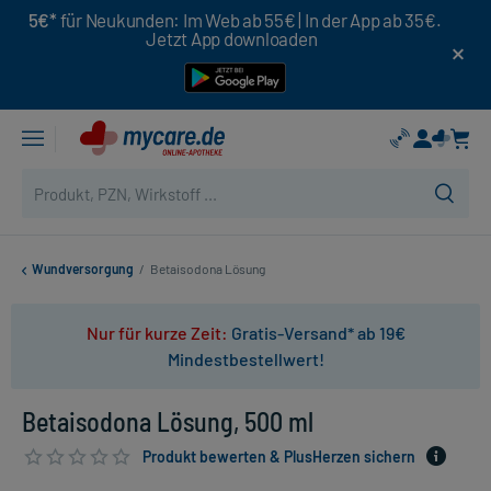
5€*
für Neukunden: Im Web ab 55€ | In der App ab 35€.
Jetzt App downloaden
Wundversorgung
/
Betaisodona Lösung
Nur für kurze Zeit:
Gratis-Versand* ab 19€
Mindestbestellwert!
Betaisodona Lösung, 500 ml
Produkt bewerten & PlusHerzen sichern