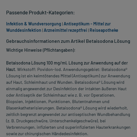
Passende Produkt-Kategorien:
Infektion & Wundversorgung
|
Antiseptikum - Mittel zur
Wunddesinfektion
|
Arzneimittel rezeptfrei
|
Reiseapotheke
Gebrauchsinformationen zum Artikel Betaisodona Lösung
Wichtige Hinweise (Pflichtangaben):
Betaisodona Lösung 100 mg/ml, Lösung zur Anwendung auf der
Haut
. Wirkstoff: Povidon-Iod. Anwendungsgebiet: Betaisodona®
Lösung ist ein keimtötendes Mittel (Antiseptikum) zur Anwendung
auf Haut, Schleimhaut und Wunden. Betaisodona® Lösung wird
einmalig angewendet zur Desinfektion der intakten äußeren Haut
oder Antiseptik der Schleimhaut wie z. B. vor Operationen,
Biopsien, Injektionen, Punktionen, Blutentnahmen und
Blasenkatheterisierungen. Betaisodona® Lösung wird wiederholt,
zeitlich begrenzt angewendet zur antiseptischen Wundbehandlung
(z. B. Druckgeschwüre, Unterschenkelgeschwüre), bei
Verbrennungen, infizierten und superinfizierten Hauterkrankungen
sowie zur chirurgischen Händedesinfektion.