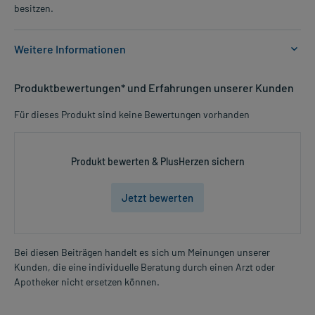
besitzen.
Weitere Informationen
Anwendungsgebiete:
Produktbewertungen* und Erfahrungen unserer Kunden
- Vorbeugung gegen Wundinfektionen der Haut und Schleimhaut
(vor operativen Eingriffen, Biopsien, Injektionen, Punktionen,
Für dieses Produkt sind keine Bewertungen vorhanden
Blutentnahmen, Blasenkathetherisierungen)
- Chirurgische Händedesinfektion
- Wundliegen
Produkt bewerten & PlusHerzen sichern
- Geschwüre an Bein oder Fuß aufgrund Durchblutungsstörungen
(Ulcus cruris)
- Verbrennung
Jetzt bewerten
- infizierte Hauterkrankung (Dermatose)
- superinfizierte Hauterkrankung (Dermatose)
Bei diesen Beiträgen handelt es sich um Meinungen unserer
Dosierung und Anwendungshinweise:
Kunden, die eine individuelle Beratung durch einen Arzt oder
Mehr anzeigen
Kleinkinder ab 1 Jahr und Erwachsene
Apotheker nicht ersetzen können.
eine ausreichende Menge (unverdünnt)
ein- bis mehrmals täglich