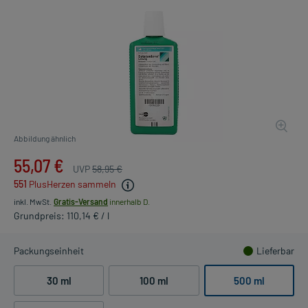
Abbildung ähnlich
55,07 €
UVP
58,95 €
551
PlusHerzen sammeln
inkl. MwSt.
Gratis-Versand
innerhalb D.
Grundpreis: 110,14 € / l
Packungseinheit
Lieferbar
30 ml
100 ml
500 ml