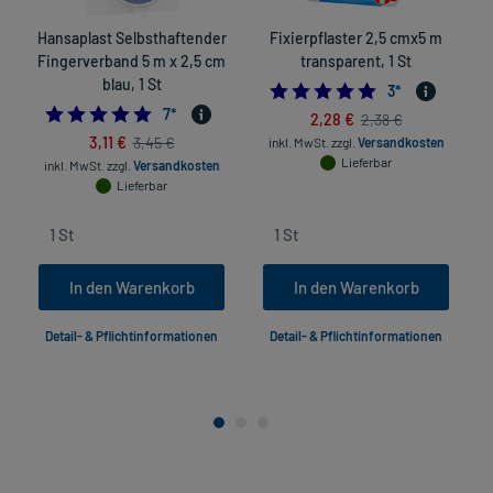
Hansaplast Selbsthaftender
Fixierpflaster 2,5 cmx5 m
Fingerverband 5 m x 2,5 cm
transparent, 1 St
blau, 1 St
5.0
3
*
4.714285714285714
7
*
2,28 €
2,38 €
3,11 €
3,45 €
inkl. MwSt.
zzgl.
Versandkosten
Lieferbar
inkl. MwSt.
zzgl.
Versandkosten
Lieferbar
In den Warenkorb
In den Warenkorb
Detail- & Pflichtinformationen
Detail- & Pflichtinformationen