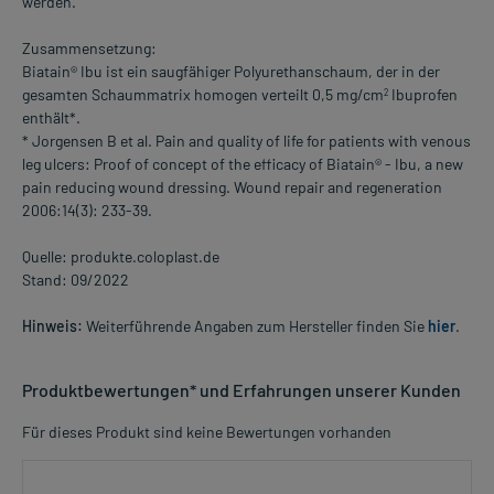
werden.
Zusammensetzung:
Biatain® Ibu ist ein saugfähiger Polyurethanschaum, der in der
gesamten Schaummatrix homogen verteilt 0,5 mg/cm
Ibuprofen
2
enthält*.
* Jorgensen B et al. Pain and quality of life for patients with venous
leg ulcers: Proof of concept of the efficacy of Biatain® - Ibu, a new
pain reducing wound dressing. Wound repair and regeneration
2006:14(3): 233-39.
Quelle: produkte.coloplast.de
Stand: 09/2022
Hinweis:
Weiterführende Angaben zum Hersteller finden Sie
hier
.
Produktbewertungen* und Erfahrungen unserer Kunden
Für dieses Produkt sind keine Bewertungen vorhanden