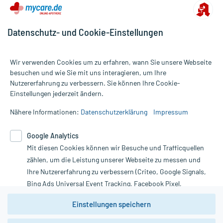
Datenschutz- und Cookie-Einstellungen
Wir verwenden Cookies um zu erfahren, wann Sie unsere Webseite
besuchen und wie Sie mit uns interagieren, um Ihre
Nutzererfahrung zu verbessern. Sie können Ihre Cookie-
Alle Preise gelten inkl. MwSt., ggf. zzgl. Versandkosten
Einstellungen jederzeit ändern.
Informationen auf dieser Website werden ausschließlich für
informative Zwecke zur Verfügung gestellt. Sie ersetzen keinesfalls
Nähere Informationen:
Datenschutzerklärung
Impressum
die Untersuchung und Behandlung durch einen Arzt. Bitte
beachten Sie, dass hierdurch weder Diagnosen gestellt noch
Google Analytics
Therapien eingeleitet werden können. | Diese Webseite benutzt
Mit diesen Cookies können wir Besuche und Trafficquellen
Google Analytics. Lesen Sie bitte dazu die wichtigen Hinweise in
unserer Datenschutzerklärung. Für den Widerruf einer Bestellung
zählen, um die Leistung unserer Webseite zu messen und
nutzen Sie das Formular:
Ihre Nutzererfahrung zu verbessern (Criteo, Google Signals,
Bing Ads Universal Event Tracking, Facebook Pixel,
Vertrag widerrufen
Youtube-Social Plugin).
Einstellungen speichern
Wir weisen darauf hin, dass die