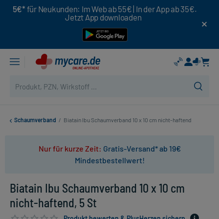
5€*
für Neukunden: Im Web ab 55€ | In der App ab 35€.
Jetzt App downloaden
Schaumverband
/
Biatain Ibu Schaumverband 10 x 10 cm nicht-haftend
Nur für kurze Zeit:
Gratis-Versand* ab 19€
Mindestbestellwert!
Biatain Ibu Schaumverband 10 x 10 cm
nicht-haftend, 5 St
Produkt bewerten & PlusHerzen sichern