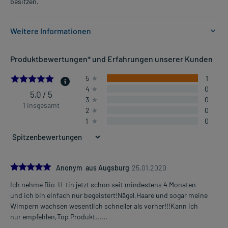
besitzen.
Weitere Informationen
Anwendungsgebiete:
Produktbewertungen* und Erfahrungen unserer Kunden
- Vorbeugung und Behandlung eines Biotinmangels
- Therapie von Biotin-Mangelzuständenbeim Biotin-abhängigen
5.0
5
1
multiplen Carboxylasemangel
4
0
- Therapie von Biotin-Mangelzuständen beim Biotin-abhängigen
5,0 / 5
3
0
multiplen Carboxylasemangel
1 insgesamt
2
0
1
0
Dosierung und Anwendungshinweise:
Erwachsene
1/2 Tablette
1-mal täglich
5.0
Anonym aus Augsburg
25.01.2020
unabhängig von der Mahlzeit
Ich nehme Bio-H-tin jetzt schon seit mindestens 4 Monaten
Mehr anzeigen
und ich bin einfach nur begeistert!Nägel,Haare und sogar meine
Erwachsene
Wimpern wachsen wesentlich schneller als vorher!!!Kann ich
1-2 Tabletten
nur empfehlen,Top Produkt......
1-mal täglich