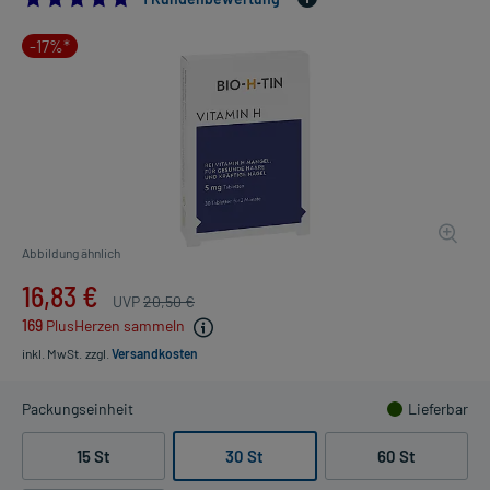
-17%*
Abbildung ähnlich
16,83 €
UVP
20,50 €
169
PlusHerzen sammeln
inkl. MwSt.
zzgl.
Versandkosten
Packungseinheit
Lieferbar
15 St
30 St
60 St