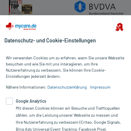
Aufbewahrung:
Datenschutz- und Cookie-Einstellungen
Handelsformen:
Anbieter: PFLEGER, Bamberg, www.dr-pfleger.de
Bearbeitungsstand: 31.03.2020
Wir verwenden Cookies um zu erfahren, wann Sie unsere Webseite
besuchen und wie Sie mit uns interagieren, um Ihre
Nutzererfahrung zu verbessern. Sie können Ihre Cookie-
Alle Preise gelten inkl. MwSt., ggf. zzgl. Versandkosten
Einstellungen jederzeit ändern.
Informationen auf dieser Website werden ausschließlich für
informative Zwecke zur Verfügung gestellt. Sie ersetzen keinesfalls
Nähere Informationen:
Datenschutzerklärung
Impressum
die Untersuchung und Behandlung durch einen Arzt. Bitte
beachten Sie, dass hierdurch weder Diagnosen gestellt noch
Google Analytics
Therapien eingeleitet werden können. | Diese Webseite benutzt
Mit diesen Cookies können wir Besuche und Trafficquellen
Google Analytics. Lesen Sie bitte dazu die wichtigen Hinweise in
unserer Datenschutzerklärung. Für den Widerruf einer Bestellung
zählen, um die Leistung unserer Webseite zu messen und
nutzen Sie das Formular:
Ihre Nutzererfahrung zu verbessern (Criteo, Google Signals,
Bing Ads Universal Event Tracking, Facebook Pixel,