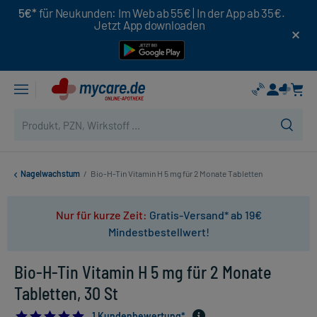
5€*
für Neukunden: Im Web ab 55€ | In der App ab 35€.
Jetzt App downloaden
Nagelwachstum
/
Bio-H-Tin Vitamin H 5 mg für 2 Monate Tabletten
Nur für kurze Zeit:
Gratis-Versand* ab 19€
Mindestbestellwert!
Bio-H-Tin Vitamin H 5 mg für 2 Monate
Tabletten, 30 St
5.0
1 Kundenbewertung*