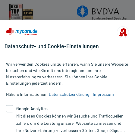
Datenschutz- und Cookie-Einstellungen
Wir verwenden Cookies um zu erfahren, wann Sie unsere Webseite
besuchen und wie Sie mit uns interagieren, um Ihre
Nutzererfahrung zu verbessern. Sie können Ihre Cookie-
Alle Preise gelten inkl. MwSt., ggf. zzgl. Versandkosten
Einstellungen jederzeit ändern.
Informationen auf dieser Website werden ausschließlich für
informative Zwecke zur Verfügung gestellt. Sie ersetzen keinesfalls
Nähere Informationen:
Datenschutzerklärung
Impressum
die Untersuchung und Behandlung durch einen Arzt. Bitte
beachten Sie, dass hierdurch weder Diagnosen gestellt noch
Google Analytics
Therapien eingeleitet werden können. | Diese Webseite benutzt
Google Analytics. Lesen Sie bitte dazu die wichtigen Hinweise in
Mit diesen Cookies können wir Besuche und Trafficquellen
unserer Datenschutzerklärung. Für den Widerruf einer Bestellung
zählen, um die Leistung unserer Webseite zu messen und
nutzen Sie das Formular:
Ihre Nutzererfahrung zu verbessern (Criteo, Google Signals,