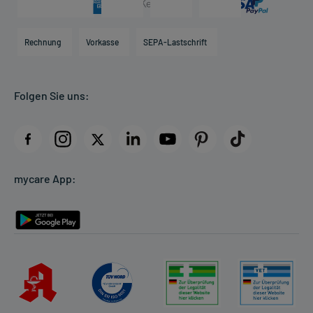
Karriere
Hilfsmittelbox
Engagement
Direktabrechnung PKV
Rechnung
Vorkasse
SEPA-Lastschrift
Partner
Apotheke vor Ort
Kundenbewertungen
Folgen Sie uns:
AGB
Impressum
Datenschutz
Cookie-Einstellungen
mycare App:
Rückgabe/Widerruf
Barrierefreiheitserklärung