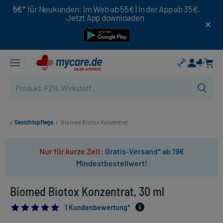
5€*
für Neukunden: Im Web ab 55€ | In der App ab 35€.
Jetzt App downloaden
Gesichtspflege
/
Biomed Biotox Konzentrat
Nur für kurze Zeit:
Gratis-Versand* ab 19€
Mindestbestellwert!
Biomed Biotox Konzentrat, 30 ml
5.0
1 Kundenbewertung*