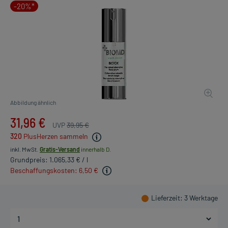
-20%*
Abbildung ähnlich
31,96 €
UVP
39,95 €
320
PlusHerzen sammeln
inkl. MwSt.
Gratis-Versand
innerhalb D.
Grundpreis: 1.065,33 € / l
Beschaffungskosten: 6,50 €
Lieferzeit
: 3 Werktage