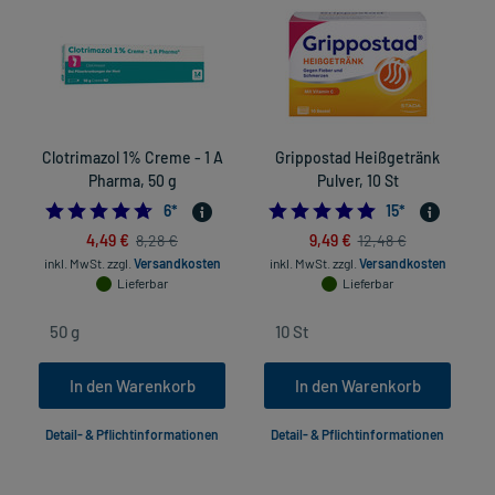
Clotrimazol 1% Creme - 1 A
Grippostad Heißgetränk
L
Pharma, 50 g
Pulver, 10 St
4.666666666666667
4.9333333333333
6
*
15
*
4,49 €
9,49 €
8,28 €
12,48 €
inkl. MwSt.
zzgl.
Versandkosten
inkl. MwSt.
zzgl.
Versandkosten
Lieferbar
Lieferbar
In den Warenkorb
In den Warenkorb
Detail- & Pflichtinformationen
Detail- & Pflichtinformationen