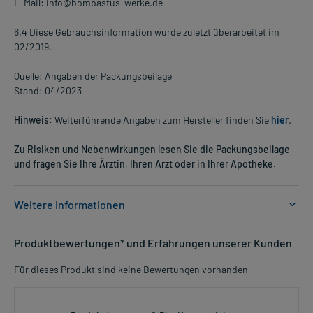
E-Mail: info@bombastus-werke.de
6.4 Diese Gebrauchsinformation wurde zuletzt überarbeitet im
02/2019.
Quelle: Angaben der Packungsbeilage
Stand: 04/2023
Hinweis:
Weiterführende Angaben zum Hersteller finden Sie
hier
.
Zu Risiken und Nebenwirkungen lesen Sie die Packungsbeilage
und fragen Sie Ihre Ärztin, Ihren Arzt oder in Ihrer Apotheke.
Weitere Informationen
Anwendungsgebiete:
Produktbewertungen* und Erfahrungen unserer Kunden
- Durchspülung der Harnwege
- Durchspülung der Harnwege,bei:
Für dieses Produkt sind keine Bewertungen vorhanden
- Entzündungen der Harnwege
- Grießbildung in den Harnwegen
- Vorbeugung gegen Grießbildung in den Harnwegen