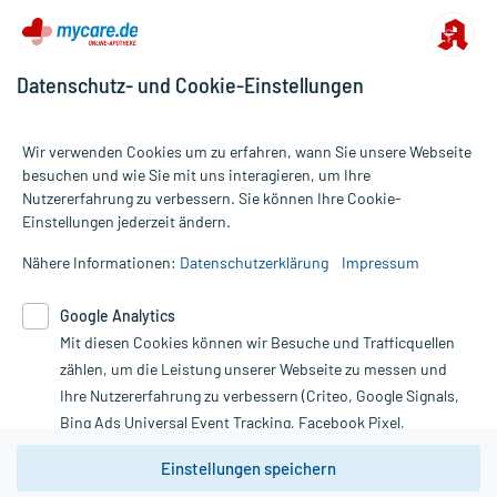
- Verwendete Pflanzenteile und Zubereitungen: hauptsächlich
Extrakte der getrockneten Blätter
Die Inhaltsstoffe der Birke führen zu einer vermehrten
Datenschutz- und Cookie-Einstellungen
Harnbildung. Je mehr Harn Nieren und Blase durchspült, desto
besser werden Bakterien und andere Entzündungsstoffe
ausgeschwemmt. So kann die Entzündungsdauer der Blase oder
Wir verwenden Cookies um zu erfahren, wann Sie unsere Webseite
der Nieren verkürzt werden.
besuchen und wie Sie mit uns interagieren, um Ihre
Nutzererfahrung zu verbessern. Sie können Ihre Cookie-
Alle Preise gelten inkl. MwSt., ggf. zzgl. Versandkosten
Einstellungen jederzeit ändern.
Wichtige Hinweise:
Informationen auf dieser Website werden ausschließlich für
Was sollten Sie beachten?
informative Zwecke zur Verfügung gestellt. Sie ersetzen keinesfalls
Nähere Informationen:
Datenschutzerklärung
Impressum
- Vorsicht bei Allergie gegen Ascorbinsäure (Vitamin C)!
die Untersuchung und Behandlung durch einen Arzt. Bitte
- Vorsicht bei Allergie gegen Gewürze, wie z.B. Anis, Beifuß, Dill,
beachten Sie, dass hierdurch weder Diagnosen gestellt noch
Fenchel, Karotte, Koriander, Kümmel, Paprika, Petersilie, Sellerie
Google Analytics
Therapien eingeleitet werden können. | Diese Webseite benutzt
und Tomaten!
Mit diesen Cookies können wir Besuche und Trafficquellen
Google Analytics. Lesen Sie bitte dazu die wichtigen Hinweise in
unserer Datenschutzerklärung. Für den Widerruf einer Bestellung
zählen, um die Leistung unserer Webseite zu messen und
nutzen Sie das Formular:
Ihre Nutzererfahrung zu verbessern (Criteo, Google Signals,
Bing Ads Universal Event Tracking, Facebook Pixel,
Aufbewahrung:
Vertrag widerrufen
Youtube-Social Plugin).
Aufbewahrung
Einstellungen speichern
Wir weisen darauf hin, dass die
Das Arzneimittel muss