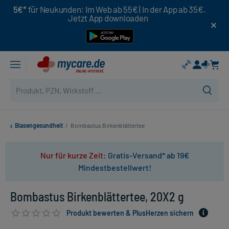
5€*
für Neukunden: Im Web ab 55€ | In der App ab 35€.
Jetzt App downloaden
Blasengesundheit
/
Bombastus Birkenblättertee
Nur für kurze Zeit:
Gratis-Versand* ab 19€
Mindestbestellwert!
Bombastus Birkenblättertee, 20X2 g
Produkt bewerten & PlusHerzen sichern