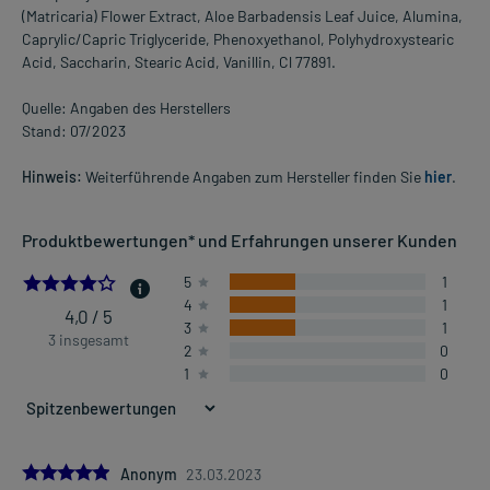
(Matricaria) Flower Extract, Aloe Barbadensis Leaf Juice, Alumina,
Caprylic/Capric Triglyceride, Phenoxyethanol, Polyhydroxystearic
Acid, Saccharin, Stearic Acid, Vanillin, Cl 77891.
Quelle: Angaben des Herstellers
Stand: 07/2023
Hinweis:
Weiterführende Angaben zum Hersteller finden Sie
hier
.
Produktbewertungen* und Erfahrungen unserer Kunden
4.0
5
1
4
1
4,0 / 5
3
1
3 insgesamt
2
0
1
0
5.0
Anonym
23.03.2023