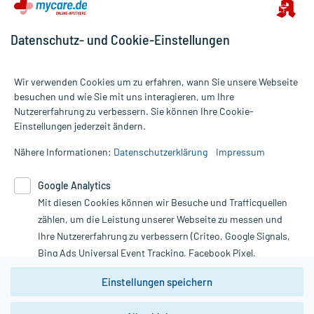
Datenschutz- und Cookie-Einstellungen
Wir verwenden Cookies um zu erfahren, wann Sie unsere Webseite
besuchen und wie Sie mit uns interagieren, um Ihre
Nutzererfahrung zu verbessern. Sie können Ihre Cookie-
Alle Preise gelten inkl. MwSt., ggf. zzgl. Versandkosten
Einstellungen jederzeit ändern.
Informationen auf dieser Website werden ausschließlich für
informative Zwecke zur Verfügung gestellt. Sie ersetzen keinesfalls
Nähere Informationen:
Datenschutzerklärung
Impressum
die Untersuchung und Behandlung durch einen Arzt. Bitte
beachten Sie, dass hierdurch weder Diagnosen gestellt noch
Google Analytics
Therapien eingeleitet werden können. | Diese Webseite benutzt
Mit diesen Cookies können wir Besuche und Trafficquellen
Google Analytics. Lesen Sie bitte dazu die wichtigen Hinweise in
unserer Datenschutzerklärung. Für den Widerruf einer Bestellung
zählen, um die Leistung unserer Webseite zu messen und
nutzen Sie das Formular:
Ihre Nutzererfahrung zu verbessern (Criteo, Google Signals,
Bing Ads Universal Event Tracking, Facebook Pixel,
Vertrag widerrufen
Youtube-Social Plugin).
Einstellungen speichern
Wir weisen darauf hin, dass die
Datenschutzbestimmungen von
Google Analytics
nicht