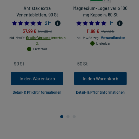
Antistax extra
Magnesium-Loges vario 100
B
Venentabletten, 90 St
mg Kapseln, 60 St
4.904761904761905
5.0
21
*
1
*
37,99 €
11,98 €
55,99 €
14,98 €
inkl. MwSt.
Gratis-Versand
innerhalb
inkl. MwSt.
zzgl.
Versandkosten
D.
Lieferbar
Lieferbar
In den Warenkorb
In den Warenkorb
Detail- & Pflichtinformationen
Detail- & Pflichtinformationen