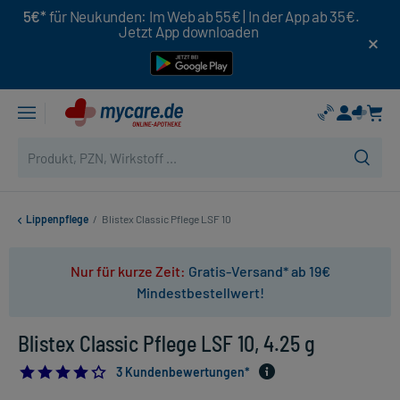
5€*
für Neukunden: Im Web ab 55€ | In der App ab 35€.
Jetzt App downloaden
Lippenpflege
/
Blistex Classic Pflege LSF 10
Nur für kurze Zeit:
Gratis-Versand* ab 19€
Mindestbestellwert!
Blistex Classic Pflege LSF 10, 4.25 g
4.0
3 Kundenbewertungen*