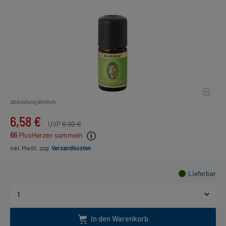
Abbildung ähnlich
6,58 €
UVP
6,90 €
66
PlusHerzen sammeln
inkl. MwSt.
zzgl.
Versandkosten
Lieferbar
In den Warenkorb