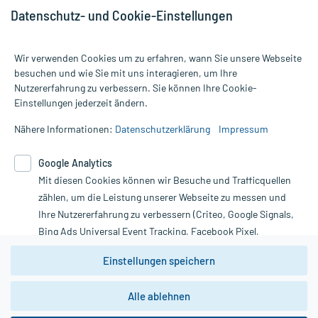
Datenschutz- und Cookie-Einstellungen
Wir verwenden Cookies um zu erfahren, wann Sie unsere Webseite
besuchen und wie Sie mit uns interagieren, um Ihre
Nutzererfahrung zu verbessern. Sie können Ihre Cookie-
Alle Preise gelten inkl. MwSt., ggf. zzgl. Versandkosten
Einstellungen jederzeit ändern.
Informationen auf dieser Website werden ausschließlich für
informative Zwecke zur Verfügung gestellt. Sie ersetzen keinesfalls
Nähere Informationen:
Datenschutzerklärung
Impressum
die Untersuchung und Behandlung durch einen Arzt. Bitte
beachten Sie, dass hierdurch weder Diagnosen gestellt noch
Google Analytics
Therapien eingeleitet werden können. | Diese Webseite benutzt
Mit diesen Cookies können wir Besuche und Trafficquellen
Google Analytics. Lesen Sie bitte dazu die wichtigen Hinweise in
unserer Datenschutzerklärung. Für den Widerruf einer Bestellung
zählen, um die Leistung unserer Webseite zu messen und
nutzen Sie das Formular:
Ihre Nutzererfahrung zu verbessern (Criteo, Google Signals,
Bing Ads Universal Event Tracking, Facebook Pixel,
Vertrag widerrufen
Youtube-Social Plugin).
Einstellungen speichern
Wir weisen darauf hin, dass die
Datenschutzbestimmungen von
Google Analytics
nicht
Alle ablehnen
*Hinweise zu unseren Aktionen und Bewertungen
zwingend den Europäischen Anforderungen gem. EU-
DSGVO genügen und ein Datentransfer in Drittstaaten bzw.