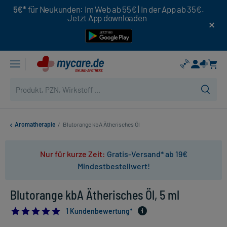
5€*
für Neukunden: Im Web ab 55€ | In der App ab 35€.
Jetzt App downloaden
Aromatherapie
/
Blutorange kbA Ätherisches Öl
Nur für kurze Zeit:
Gratis-Versand* ab 19€
Mindestbestellwert!
Blutorange kbA Ätherisches Öl, 5 ml
5.0
1 Kundenbewertung*