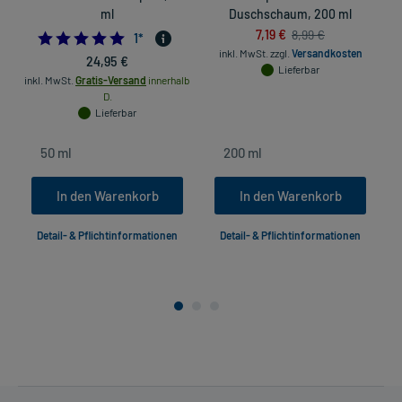
ml
Duschschaum, 200 ml
7,19 €
8,99 €
5.0
1
*
inkl. MwSt.
zzgl.
Versandkosten
24,95 €
Lieferbar
inkl. MwSt.
Gratis-Versand
innerhalb
D.
Lieferbar
In den Warenkorb
In den Warenkorb
Detail- & Pflichtinformationen
Detail- & Pflichtinformationen