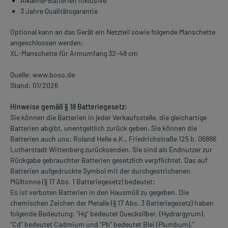
Alkaline-Batterien inklusive
3 Jahre Qualitätsgarantie
Optional kann an das Gerät ein Netzteil sowie folgende Manschette
angeschlossen werden:
XL-Manschette für Armumfang 32-48 cm
Quelle: www.boso.de
Stand: 01/2026
Hinweise gemäß § 18 Batteriegesetz:
Sie können die Batterien in jeder Verkaufsstelle, die gleichartige
Batterien abgibt, unentgeltlich zurück geben. Sie können die
Batterien auch uns: Roland Helle e.K., Friedrichstraße 125 b, 06886
Lutherstadt Wittenberg zurücksenden. Sie sind als Endnutzer zur
Rückgabe gebrauchter Batterien gesetzlich verpflichtet. Das auf
Batterien aufgedruckte Symbol mit der durchgestrichenen
Mülltonne (§ 17 Abs. 1 Batteriegesetz) bedeutet:
Es ist verboten Batterien in den Hausmüll zu gegeben. Die
chemischen Zeichen der Metalle (§ 17 Abs. 3 Batteriegesetz) haben
folgende Bedeutung: "Hg" bedeutet Quecksilber, (Hydrargyrum),
"Cd" bedeutet Cadmium und "Pb" bedeutet Blei (Plumbum)."