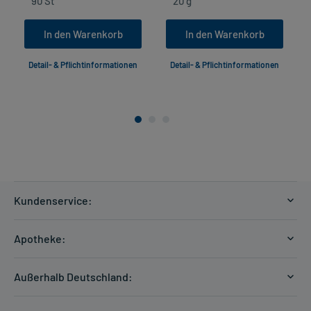
In den Warenkorb
In den Warenkorb
Detail- & Pflichtinformationen
Detail- & Pflichtinformationen
Kundenservice:
Versandkosten
Apotheke:
Zahlungsarten
Ratgeber
Kontakt
Außerhalb Deutschland:
E-Rezept
FAQ
Versandkosten Schweiz
Papierrezept einlösen