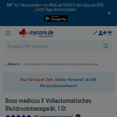
5€*
für Neukunden: Im Web ab 55€ | In der App ab 35€.
Jetzt App downloaden
Oberarm
/
Boso medicus X Vollautomatisches Blutdruckmessgerät
Nur für kurze Zeit:
Gratis-Versand* ab 19€
Mindestbestellwert!
Boso medicus X Vollautomatisches
Blutdruckmessgerät, 1 St
5.0
8 Kundenbewertungen*