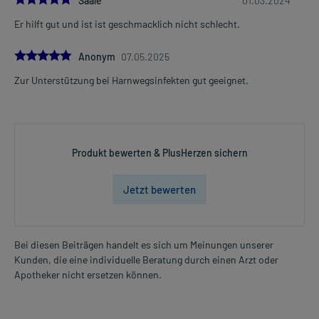
Saale
01.03.2024
Zweifelsfall wenden Sie sich an Ihren Arzt.
Er hilft gut und ist ist geschmacklich nicht schlecht.
Generell gilt: Achten Sie vor allem bei Säuglingen, Kleinkindern und
älteren Menschen auf eine gewissenhafte Dosierung. Im
5.0
Anonym
07.05.2025
Zweifelsfalle fragen Sie Ihren Arzt oder Apotheker nach etwaigen
Zur Unterstützung bei Harnwegsinfekten gut geeignet.
Auswirkungen oder Vorsichtsmaßnahmen.
Eine vom Arzt verordnete Dosierung kann von den Angaben der
Packungsbeilage abweichen. Da der Arzt sie individuell abstimmt,
sollten Sie das Arzneimittel daher nach seinen Anweisungen
Produkt bewerten & PlusHerzen sichern
anwenden.
Jetzt bewerten
Gegenanzeigen:
Was spricht gegen eine Anwendung?
Bei diesen Beiträgen handelt es sich um Meinungen unserer
- Überempfindlichkeit gegen die Inhaltsstoffe
Kunden, die eine individuelle Beratung durch einen Arzt oder
- Wassereinlagerungen (Ödeme) v.a. bei Herz- und Nierenschwäche
Apotheker nicht ersetzen können.
Welche Altersgruppe ist zu beachten?
- Kinder unter 12 Jahren: Das Arzneimittel sollte in dieser