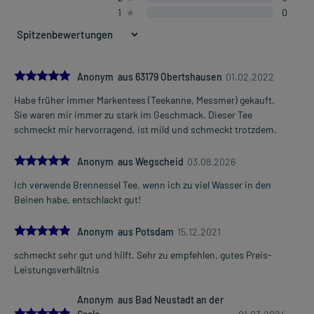
1
0
Dosierung und Anwendungshinweise:
Jugendliche ab 12 Jahren und Erwachsene
3 Teebeutel
3-4 mal täglich
unabhängig von der Mahlzeit
5.0
Anonym aus 63179 Obertshausen
01.02.2022
Habe früher immer Markentees (Teekanne, Messmer) gekauft.
Die Gesamtdosis sollte nicht ohne Rücksprache mit einem Arzt
Mehr anzeigen
Sie waren mir immer zu stark im Geschmack. Dieser Tee
oder Apotheker überschritten werden.
schmeckt mir hervorragend, ist mild und schmeckt trotzdem.
Art der Anwendung?
5.0
Bereiten Sie den Tee zu und trinken Sie ihn gleich. Übergießen Sie
Anonym aus Wegscheid
03.08.2026
dafür den Tee mit siedendem Wasser (ca. 150 ml) und lassen Sie
Ich verwende Brennessel Tee, wenn ich zu viel Wasser in den
den Teeaufguß ca. 10-15 Minuten ziehen.
Beinen habe, entschlackt gut!
Dauer der Anwendung?
5.0
Anonym aus Potsdam
15.12.2021
Ohne ärztlichen Rat sollten Sie das Arzneimittel nicht länger als 1
Woche anwenden, wenn keine Besserung der Beschwerden nach
schmeckt sehr gut und hilft. Sehr zu empfehlen, gutes Preis-
dieser Zeit eingetreten ist.
Leistungsverhältnis
Überdosierung?
Anonym aus Bad Neustadt an der
Es sind keine Überdosierungserscheinungen bekannt. Im
5.0