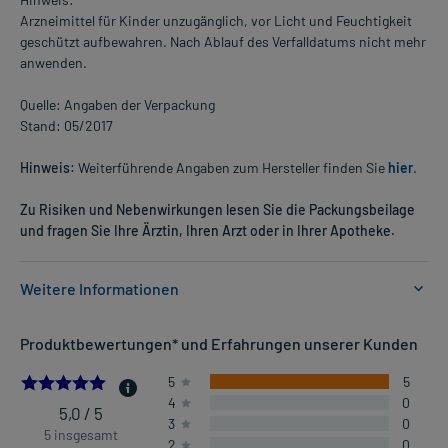
Arzneimittel für Kinder unzugänglich, vor Licht und Feuchtigkeit
geschützt aufbewahren. Nach Ablauf des Verfalldatums nicht mehr
anwenden.
Quelle: Angaben der Verpackung
Stand: 05/2017
Hinweis:
Weiterführende Angaben zum Hersteller finden Sie
hier
.
Zu Risiken und Nebenwirkungen lesen Sie die Packungsbeilage
und fragen Sie Ihre Ärztin, Ihren Arzt oder in Ihrer Apotheke.
Weitere Informationen
Anwendungsgebiete:
Produktbewertungen* und Erfahrungen unserer Kunden
- Durchspülung der Harnwege
- Grießbildung in den Harnwegen
5.0
5
5
- Vorbeugung gegen Grießbildung in den Harnwegen
4
0
- Rheumatische Beschwerden, unterstützende Behandlung
5,0 / 5
3
0
5 insgesamt
2
0