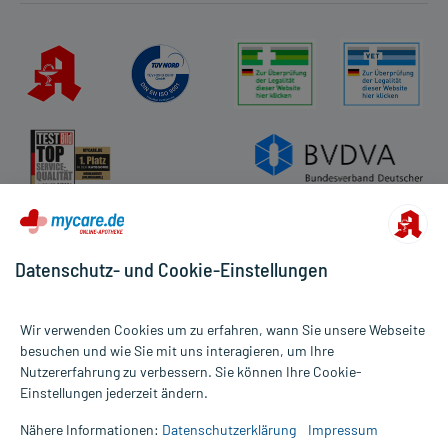
Aufbewahrung:
Aufbewahrung
Das Arzneimittel muss
- vor Feuchtigkeit geschützt (z.B. im fest verschlossenen
Behältnis)
- im Dunkeln (z.B. im Umkarton)
aufbewahrt werden.
Handelsformen:
Anbieter: WELTECKE, Hamm, www.weltecke.de
Datenschutz- und Cookie-Einstellungen
Bearbeitungsstand: 04.01.2022
Wir verwenden Cookies um zu erfahren, wann Sie unsere Webseite
besuchen und wie Sie mit uns interagieren, um Ihre
Nutzererfahrung zu verbessern. Sie können Ihre Cookie-
Alle Preise gelten inkl. MwSt., ggf. zzgl. Versandkosten
Einstellungen jederzeit ändern.
Informationen auf dieser Website werden ausschließlich für
informative Zwecke zur Verfügung gestellt. Sie ersetzen keinesfalls
Nähere Informationen:
Datenschutzerklärung
Impressum
die Untersuchung und Behandlung durch einen Arzt. Bitte