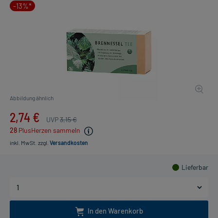
-13%*
Abbildung ähnlich
2,74 €
UVP
3,15 €
28
PlusHerzen sammeln
inkl. MwSt.
zzgl.
Versandkosten
Lieferbar
In den Warenkorb