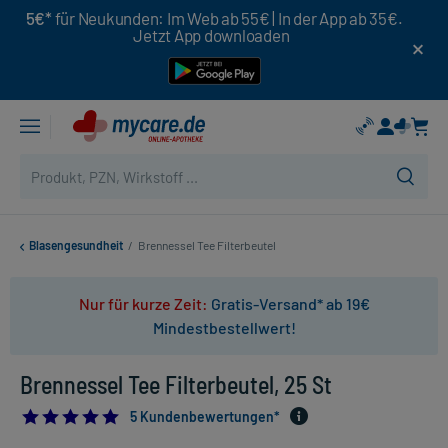
5€*
für Neukunden: Im Web ab 55€ | In der App ab 35€.
Jetzt App downloaden
Blasengesundheit
/
Brennessel Tee Filterbeutel
Nur für kurze Zeit:
Gratis-Versand* ab 19€
Mindestbestellwert!
Brennessel Tee Filterbeutel, 25 St
5.0
5 Kundenbewertungen*