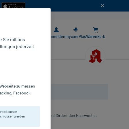
n
E-Rezept App
Anmelden
mycarePlus
Warenkorb
 Sie mit uns
llungen jederzeit
r Webseite zu messen
Tracking, Facebook
uropäischen
penbildung entgegen, erhält und fördert den Haarwuchs.
eschlossen werden
ösung