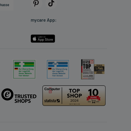
rkasse
mycare App: