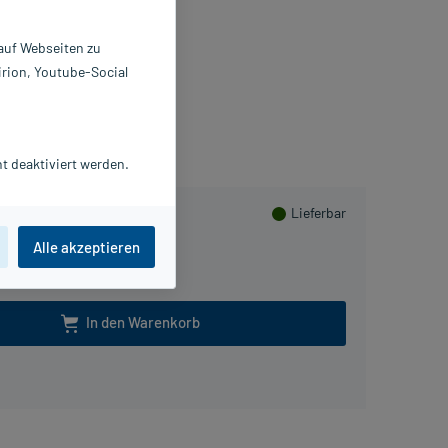
0 ml
8648539
 auf Webseiten zu
LLPHARM Vertriebs GmbH
irion, Youtube-Social
lusHerzen sammeln
t deaktiviert werden.
Lieferbar
Alle akzeptieren
In den Warenkorb