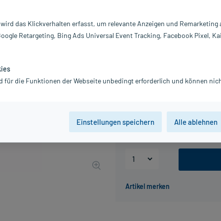
Inhalt:
25
PZN:
0
 wird das Klickverhalten erfasst, um relevante Anzeigen und Remarketing
Hersteller:
A
Google Retargeting, Bing Ads Universal Event Tracking, Facebook Pixel, Ka
13,67 €
UVP
13,75 €
137
P
inkl. MwSt.
zzgl.
Versandkosten
kies
Grundpreis: 54,68 € / l
d für die Funktionen der Webseite unbedingt erforderlich und können nich
Packungseinheit
Einstellungen speichern
Alle ablehnen
100 ml
250 ml