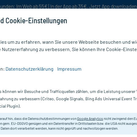
unden: Im Web ab 55€ | In der App ab 35€. Jetzt App downloade
d Cookie-Einstellungen
es um zu erfahren, wann Sie unsere Webseite besuchen und wie
e Nutzererfahrung zu verbessern. Sie können Ihre Cookie-Einste
nlösen
Rezeptur
Aktion %
en:
Datenschutzerklärung
Impressum
Haarwasser Spezial
s können wir Besuche und Trafficquellen zählen, um die Leistung unsere
Nur für kurze Zeit:
Gratis-Versand* ab 19€ Mindestbestellwert!
fahrung zu verbessern (Criteo, Google Signals, Bing Ads Universal Event 
ial Plugin).
ial, 250 ml
arauf hin, dass die Datenschutzbestimmungen von
Google Analytics
nicht zwingend den E
Reinigt die Kopfhaut, wirkt Schup
n gem. EU-DSGVO genügen und ein Datentransfer in Drittstaaten bzw. die USA nicht ausg
 Daten dort verarbeitet werden, kann nicht geprüft und nachvollzogen werden.
Darreichung:
L