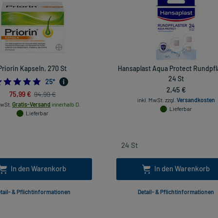
Priorin Kapseln, 270 St
Hansaplast Aqua Protect Rundpfl
24 St
4.96
25
*
2,45 €
75,99 €
94,99 €
inkl. MwSt.
zzgl.
Versandkosten
MwSt.
Gratis-Versand
innerhalb D.
Lieferbar
Lieferbar
In den Warenkorb
In den Warenkorb
tail- & Pflichtinformationen
Detail- & Pflichtinformationen