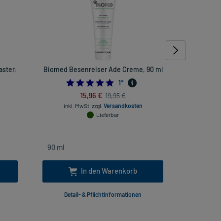
aster,
Biomed Besenreiser Ade Creme, 90 ml
KadeFemi
5.0
1
*
15,96 €
19,95 €
inkl. MwSt.
zzgl.
Versandkosten
inkl
Lieferbar
In den Warenkorb
Detail- & Pflichtinformationen
Deta