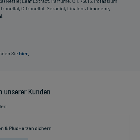
ca (Nettle) Leaf Extract, Parfume, C.I. 75815, Potassium
ronellal, Citronellol, Geraniol, Linalool, Limonene,
l.
inden Sie
hier
.
n unserer Kunden
den
n & PlusHerzen sichern