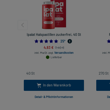
Ipalat Halspastillen zuckerfrei, 40 St
4.8
25
*
4,83 €
7,40 €
inkl. MwSt.
zzgl.
Versandkosten
inkl. 
Lieferbar
In den Warenkorb
Detail- & Pflichtinformationen
De