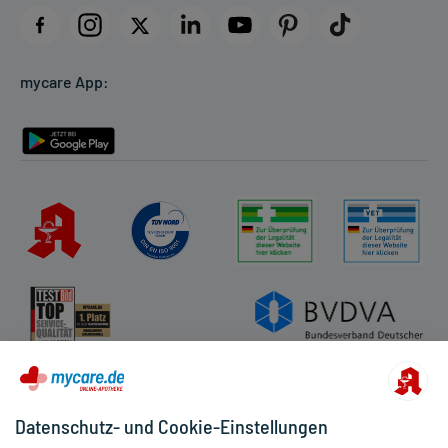
Datenschutz
Cookie-Einstellungen
mycare App:
Rückgabe/Widerruf
Barrierefreiheitserklärung
Datenschutz- und Cookie-Einstellungen