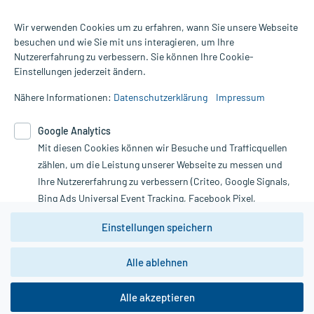
Wir verwenden Cookies um zu erfahren, wann Sie unsere Webseite
besuchen und wie Sie mit uns interagieren, um Ihre
Nutzererfahrung zu verbessern. Sie können Ihre Cookie-
Alle Preise gelten inkl. MwSt., ggf. zzgl. Versandkosten
Einstellungen jederzeit ändern.
Informationen auf dieser Website werden ausschließlich für
informative Zwecke zur Verfügung gestellt. Sie ersetzen keinesfalls
Nähere Informationen:
Datenschutzerklärung
Impressum
die Untersuchung und Behandlung durch einen Arzt. Bitte
beachten Sie, dass hierdurch weder Diagnosen gestellt noch
Google Analytics
Therapien eingeleitet werden können. | Diese Webseite benutzt
Mit diesen Cookies können wir Besuche und Trafficquellen
Google Analytics. Lesen Sie bitte dazu die wichtigen Hinweise in
unserer Datenschutzerklärung. Für den Widerruf einer Bestellung
zählen, um die Leistung unserer Webseite zu messen und
nutzen Sie das Formular:
Ihre Nutzererfahrung zu verbessern (Criteo, Google Signals,
Bing Ads Universal Event Tracking, Facebook Pixel,
Vertrag widerrufen
Youtube-Social Plugin).
Einstellungen speichern
Wir weisen darauf hin, dass die
Datenschutzbestimmungen von
Google Analytics
nicht
Alle ablehnen
*Hinweise zu unseren Aktionen und Bewertungen
zwingend den Europäischen Anforderungen gem. EU-
DSGVO genügen und ein Datentransfer in Drittstaaten bzw.
die USA nicht ausgeschlossen werden kann. Wie die
Alle akzeptieren
Daten dort verarbeitet werden, kann nicht geprüft und
nachvollzogen werden.
copyright @ 2026 Roland Helle e.K. - Versandapotheke - Alle Rechte vorbehalten