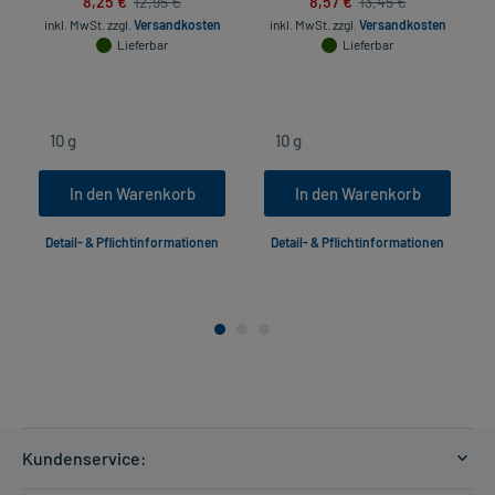
8,25 €
8,57 €
12,95 €
13,45 €
inkl. MwSt.
zzgl.
Versandkosten
inkl. MwSt.
zzgl.
Versandkosten
Lieferbar
Lieferbar
In den Warenkorb
In den Warenkorb
Detail- & Pflichtinformationen
Detail- & Pflichtinformationen
Kundenservice: