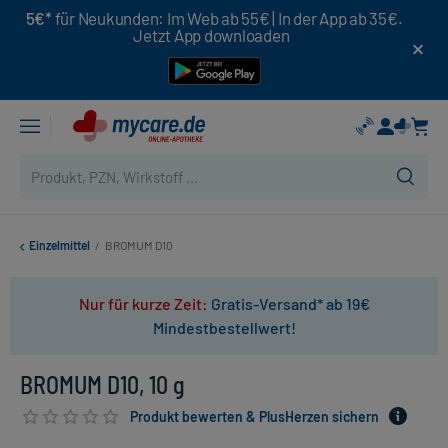
5€*
für Neukunden: Im Web ab 55€ | In der App ab 35€.
Jetzt App downloaden
Einzelmittel
/
BROMUM D10
Nur für kurze Zeit:
Gratis-Versand* ab 19€
Mindestbestellwert!
BROMUM D10, 10 g
Produkt bewerten & PlusHerzen sichern