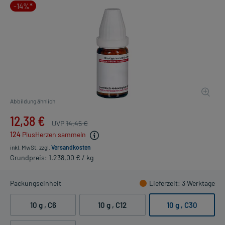
-14%*
Abbildung ähnlich
12,38 €
UVP
14,45 €
124
PlusHerzen sammeln
inkl. MwSt.
zzgl.
Versandkosten
Grundpreis: 1.238,00 € / kg
Packungseinheit
Lieferzeit
: 3 Werktage
10 g
, C6
10 g
, C12
10 g
, C30