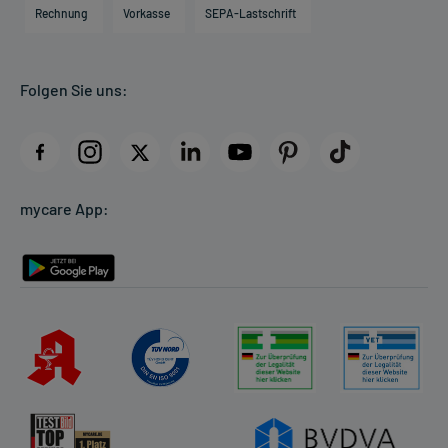
Engagement
Direktabrechnung PKV
Rechnung
Vorkasse
SEPA-Lastschrift
Partner
Apotheke vor Ort
Kundenbewertungen
Folgen Sie uns:
AGB
Impressum
Datenschutz
Cookie-Einstellungen
mycare App:
Rückgabe/Widerruf
Barrierefreiheitserklärung