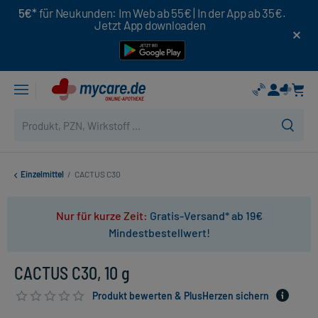
5€*
für Neukunden: Im Web ab 55€ | In der App ab 35€.
Jetzt App downloaden
Einzelmittel
/
CACTUS C30
Nur für kurze Zeit:
Gratis-Versand* ab 19€
Mindestbestellwert!
CACTUS C30, 10 g
Produkt bewerten & PlusHerzen sichern