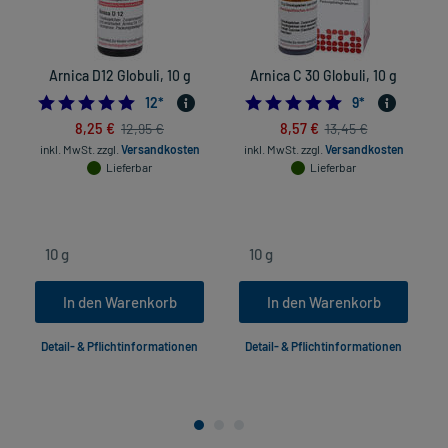
Arnica D12 Globuli, 10 g
Arnica C 30 Globuli, 10 g
5.0
4.8888888888888
12
*
9
*
8,25 €
8,57 €
12,95 €
13,45 €
inkl. MwSt.
zzgl.
Versandkosten
inkl. MwSt.
zzgl.
Versandkosten
Lieferbar
Lieferbar
In den Warenkorb
In den Warenkorb
Detail- & Pflichtinformationen
Detail- & Pflichtinformationen