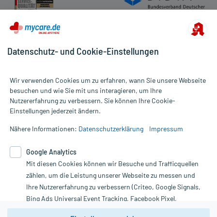
Datenschutz- und Cookie-Einstellungen
Wir verwenden Cookies um zu erfahren, wann Sie unsere Webseite
besuchen und wie Sie mit uns interagieren, um Ihre
Nutzererfahrung zu verbessern. Sie können Ihre Cookie-
Alle Preise gelten inkl. MwSt., ggf. zzgl. Versandkosten
Einstellungen jederzeit ändern.
Informationen auf dieser Website werden ausschließlich für
informative Zwecke zur Verfügung gestellt. Sie ersetzen keinesfalls
Nähere Informationen:
Datenschutzerklärung
Impressum
die Untersuchung und Behandlung durch einen Arzt. Bitte
beachten Sie, dass hierdurch weder Diagnosen gestellt noch
Google Analytics
Therapien eingeleitet werden können. | Diese Webseite benutzt
Mit diesen Cookies können wir Besuche und Trafficquellen
Google Analytics. Lesen Sie bitte dazu die wichtigen Hinweise in
unserer Datenschutzerklärung. Für den Widerruf einer Bestellung
zählen, um die Leistung unserer Webseite zu messen und
nutzen Sie das Formular:
Ihre Nutzererfahrung zu verbessern (Criteo, Google Signals,
Bing Ads Universal Event Tracking, Facebook Pixel,
Vertrag widerrufen
Youtube-Social Plugin).