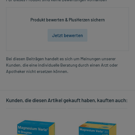
Dosierung und Anwendungshinweise:
Erwachsene und ältere Menschen
Produkt bewerten & PlusHerzen sichern
1 Kautablette
2 mal täglich
Jetzt bewerten
unabhängig von der Mahlzeit
Schwangere Frauen
1 Kautablette
Bei diesen Beiträgen handelt es sich um Meinungen unserer
1-mal täglich
Kunden, die eine individuelle Beratung durch einen Arzt oder
Mehr anzeigen
zwei Stunden vor oder nach der Mahlzeit
Apotheker nicht ersetzen können.
Die Gesamtdosis sollte nicht ohne Rücksprache mit einem Arzt
oder Apotheker überschritten werden.
Kunden, die diesen Artikel gekauft haben, kauften auch:
Art der Anwendung?
Kauen Sie das Arzneimittel gut und schlucken Sie es mit Hilfe von
etwas Flüssigkeit herunter. Alternativ kann das Arzneimittel auch
gelutscht werden.
Dauer der Anwendung?