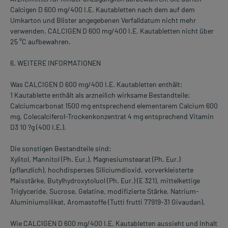
Calcigen D 600 mg/400 I.E. Kautabletten nach dem auf dem
Umkarton und Blister angegebenen Verfalldatum nicht mehr
verwenden. CALCIGEN D 600 mg/400 I.E. Kautabletten nicht über
25 °C aufbewahren.
6. WEITERE INFORMATIONEN
Was CALCIGEN D 600 mg/400 I.E. Kautabletten enthält:
1 Kautablette enthält als arzneilich wirksame Bestandteile:
Calciumcarbonat 1500 mg entsprechend elementarem Calcium 600
mg, Colecalciferol-Trockenkonzentrat 4 mg entsprechend Vitamin
D3 10 ?g (400 I.E.).
Die sonstigen Bestandteile sind:
Xylitol, Mannitol (Ph. Eur.), Magnesiumstearat (Ph. Eur.)
(pflanzlich), hochdisperses Siliciumdioxid, vorverkleisterte
Maisstärke, Butylhydroxytoluol (Ph. Eur.) (E 321), mittelkettige
Triglyceride, Sucrose, Gelatine, modifizierte Stärke, Natrium-
Aluminiumsilikat, Aromastoffe (Tutti frutti 77919-31 Givaudan).
Wie CALCIGEN D 600 mg/400 I.E. Kautabletten aussieht und Inhalt