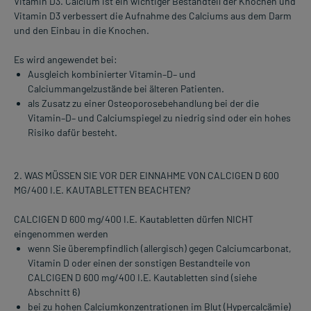
Vitamin D3. Calcium ist ein wichtiger Bestandteil der Knochen und
Vitamin D3 verbessert die Aufnahme des Calciums aus dem Darm
und den Einbau in die Knochen.
Es wird angewendet bei:
Ausgleich kombinierter Vitamin–D– und
Calciummangelzustände bei älteren Patienten.
als Zusatz zu einer Osteoporosebehandlung bei der die
Vitamin–D– und Calciumspiegel zu niedrig sind oder ein hohes
Risiko dafür besteht.
2. WAS MÜSSEN SIE VOR DER EINNAHME VON CALCIGEN D 600
MG/400 I.E. KAUTABLETTEN BEACHTEN?
CALCIGEN D 600 mg/400 I.E. Kautabletten dürfen NICHT
eingenommen werden
wenn Sie überempfindlich (allergisch) gegen Calciumcarbonat,
Vitamin D oder einen der sonstigen Bestandteile von
CALCIGEN D 600 mg/400 I.E. Kautabletten sind (siehe
Abschnitt 6)
bei zu hohen Calciumkonzentrationen im Blut (Hypercalcämie)