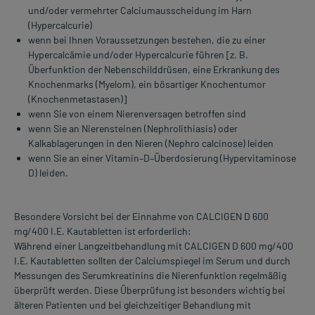
und/oder vermehrter Calciumausscheidung im Harn
(Hypercalcurie)
wenn bei Ihnen Voraussetzungen bestehen, die zu einer
Hypercalcämie und/oder Hypercalcurie führen [z. B.
Überfunktion der Nebenschilddrüsen, eine Erkrankung des
Knochenmarks (Myelom), ein bösartiger Knochentumor
(Knochenmetastasen)]
wenn Sie von einem Nierenversagen betroffen sind
wenn Sie an Nierensteinen (Nephrolithiasis) oder
Kalkablagerungen in den Nieren (Nephro calcinose) leiden
wenn Sie an einer Vitamin–D–Überdosierung (Hypervitaminose
D) leiden.
Besondere Vorsicht bei der Einnahme von CALCIGEN D 600
mg/400 I.E. Kautabletten ist erforderlich:
Während einer Langzeitbehandlung mit CALCIGEN D 600 mg/400
I.E. Kautabletten sollten der Calciumspiegel im Serum und durch
Messungen des Serumkreatinins die Nierenfunktion regelmäßig
überprüft werden. Diese Überprüfung ist besonders wichtig bei
älteren Patienten und bei gleichzeitiger Behandlung mit