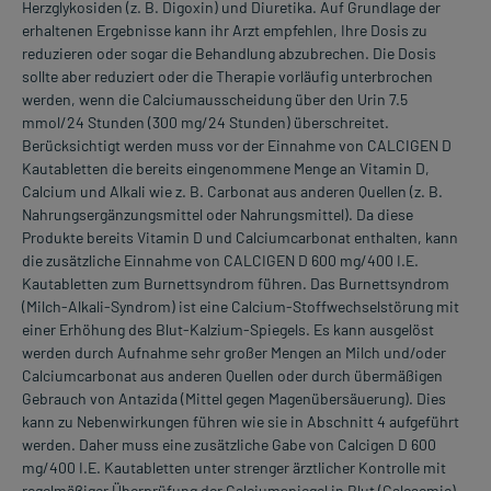
Herzglykosiden (z. B. Digoxin) und Diuretika. Auf Grundlage der
erhaltenen Ergebnisse kann ihr Arzt empfehlen, Ihre Dosis zu
reduzieren oder sogar die Behandlung abzubrechen. Die Dosis
sollte aber reduziert oder die Therapie vorläufig unterbrochen
werden, wenn die Calciumausscheidung über den Urin 7.5
mmol/24 Stunden (300 mg/24 Stunden) überschreitet.
Berücksichtigt werden muss vor der Einnahme von CALCIGEN D
Kautabletten die bereits eingenommene Menge an Vitamin D,
Calcium und Alkali wie z. B. Carbonat aus anderen Quellen (z. B.
Nahrungsergänzungsmittel oder Nahrungsmittel). Da diese
Produkte bereits Vitamin D und Calciumcarbonat enthalten, kann
die zusätzliche Einnahme von CALCIGEN D 600 mg/400 I.E.
Kautabletten zum Burnettsyndrom führen. Das Burnettsyndrom
(Milch-Alkali-Syndrom) ist eine Calcium-Stoffwechselstörung mit
einer Erhöhung des Blut-Kalzium-Spiegels. Es kann ausgelöst
werden durch Aufnahme sehr großer Mengen an Milch und/oder
Calciumcarbonat aus anderen Quellen oder durch übermäßigen
Gebrauch von Antazida (Mittel gegen Magenübersäuerung). Dies
kann zu Nebenwirkungen führen wie sie in Abschnitt 4 aufgeführt
werden. Daher muss eine zusätzliche Gabe von Calcigen D 600
mg/400 I.E. Kautabletten unter strenger ärztlicher Kontrolle mit
regelmäßiger Überprüfung der Calciumspiegel in Blut (Calcaemie)