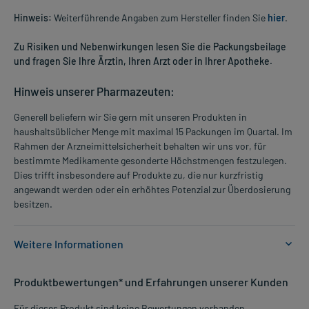
Hinweis:
Weiterführende Angaben zum Hersteller finden Sie
hier
.
Zu Risiken und Nebenwirkungen lesen Sie die Packungsbeilage
und fragen Sie Ihre Ärztin, Ihren Arzt oder in Ihrer Apotheke.
Hinweis unserer Pharmazeuten:
Generell beliefern wir Sie gern mit unseren Produkten in
haushaltsüblicher Menge mit maximal 15 Packungen im Quartal. Im
Rahmen der Arzneimittelsicherheit behalten wir uns vor, für
bestimmte Medikamente gesonderte Höchstmengen festzulegen.
Dies trifft insbesondere auf Produkte zu, die nur kurzfristig
angewandt werden oder ein erhöhtes Potenzial zur Überdosierung
besitzen.
Weitere Informationen
Anwendungsgebiete:
Produktbewertungen* und Erfahrungen unserer Kunden
- Calcium- und Vitamin D3-Mangel
- Unterstützende Behandlung der Osteoporose
Für dieses Produkt sind keine Bewertungen vorhanden