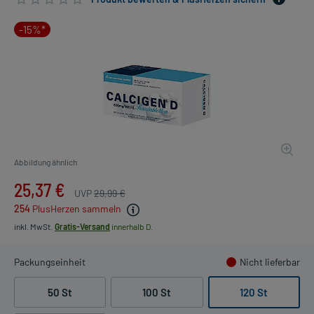
-15%*
Abbildung ähnlich
25,37 €
UVP
29,99 €
254
PlusHerzen sammeln
inkl. MwSt.
Gratis-Versand
innerhalb D.
Packungseinheit
Nicht lieferbar
50 St
100 St
120 St