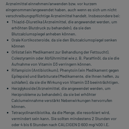
Arzneimittel einnehmen/anwenden bzw. vor kurzem
eingenommen/angewendet haben, auch wenn es sich um nicht
verschreibungspflichtige Arzneimittel handelt. Insbesondere bei:
Thiazid–Diuretika (Arzneimittel, die angewendet werden, um
erhöhten Blutdruck zu behandeln), da sie den
Blutcalciumspiegel anheben können.
Orale Kortikosteroide, da sie den Blutcalciumspiegel senken
können
Orlistat (ein Medikament zur Behandlung der Fettsucht),
Colestyramin oder Abführmittel wie z. B. Paraffinöl, da sie die
Aufnahme von Vitamin D3 verringern können.
Rifampicin (Antibiotikum), Phenytoin (ein Medikament gegen
Epilepsie) und Barbiturate (Medikamente, die Ihnen helfen, zu
schlafen), da sie die Wirkung von Vitamin D3 beeinträchtigen.
Herzglykoside (Arzneimittel, die angewendet werden, um
Herzprobleme zu behandeln), da sie bei erhöhter
Calciumeinnahme verstärkt Nebenwirkungen hervorrufen
können.
Tetracyclinantibiotika, da die Menge, die resorbiert wird,
vermindert sein kann. Sie sollten mindestens 2 Stunden vor
oder 4 bis 6 Stunden nach CALCIGEN D 600 mg/400 I.E.