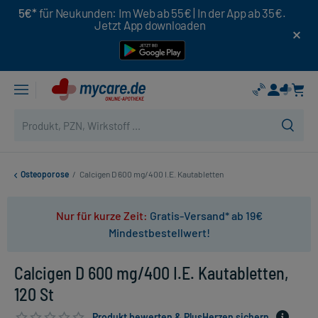
5€*
für Neukunden: Im Web ab 55€ | In der App ab 35€.
Jetzt App downloaden
Osteoporose
/
Calcigen D 600 mg/400 I.E. Kautabletten
Nur für kurze Zeit:
Gratis-Versand* ab 19€
Mindestbestellwert!
Calcigen D 600 mg/400 I.E. Kautabletten,
120 St
Produkt bewerten & PlusHerzen sichern