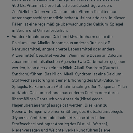
400 I.E. Vitamin D3 pro Tablette berücksichtigt werden.
Zusätzliche Gaben von Calcium oder Vitamin D sollten nur
unter engmaschiger medizinischer Aufsicht erfolgen. In diesen
Fällen ist eine regelmäßige Überwachung der Calcium-Spiegel
in Serum und Urin erforderlich.
Vor der Einnahme von Calcium D3-ratiopharm sollte die
Calcium- und Alkaliaufnahme aus anderen Quellen (z.B.
Nahrungsmittel, angereicherte Lebensmittel oder andere
Arzneimittel) beachtet werden. Wenn hohe Dosen an Calcium
zusammen mit alkalischen Agenzien (wie Carbonaten) gegeben
werden, kann dies zu einem Milch-Alkali-Syndrom (Burnett-
Syndrom) führen. Das Milch-Alkali-Syndrom ist eine Calcium-
Stoffwechselstörung mit einer Erhöhung des Blut-Calcium-
Spiegels. Es kann durch Aufnahme sehr großer Mengen an Milch
und/oder Calciumcarbonat aus anderen Quellen oder durch
übermäßigen Gebrauch von Antazida (Mittel gegen
Magenübersäuerung) ausgelöst werden. Dies kann zu
Nebenwirkungen wie einer Erhöhung des Blutcalciumspiegels
(Hyperkalcämie), metabolischer Alkalose (durch den
Stoffwechsel bedingter Anstieg des Blut-pH-Wertes),
Nierenversagen und Weichteilverkalkung führen (siehe