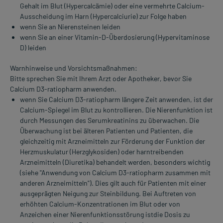
Gehalt im Blut (Hypercalcämie) oder eine vermehrte Calcium-
Ausscheidung im Harn (Hypercalciurie) zur Folge haben
wenn Sie an Nierensteinen leiden
wenn Sie an einer Vitamin-D-Überdosierung (Hypervitaminose
D) leiden
Warnhinweise und Vorsichtsmaßnahmen:
Bitte sprechen Sie mit Ihrem Arzt oder Apotheker, bevor Sie
Calcium D3-ratiopharm anwenden.
wenn Sie Calcium D3-ratiopharm längere Zeit anwenden, ist der
Calcium-Spiegel im Blut zu kontrollieren. Die Nierenfunktion ist
durch Messungen des Serumkreatinins zu überwachen. Die
Überwachung ist bei älteren Patienten und Patienten, die
gleichzeitig mit Arzneimitteln zur Förderung der Funktion der
Herzmuskulatur (Herzglykosiden) oder harntreibenden
Arzneimitteln (Diuretika) behandelt werden, besonders wichtig
(siehe "Anwendung von Calcium D3-ratiopharm zusammen mit
anderen Arzneimitteln"). Dies gilt auch für Patienten mit einer
ausgeprägten Neigung zur Steinbildung. Bei Auftreten von
erhöhten Calcium-Konzentrationen im Blut oder von
Anzeichen einer Nierenfunktionsstörung istdie Dosis zu