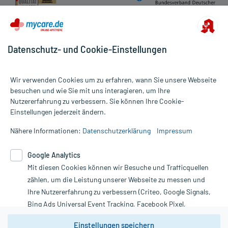
Bemerken Sie eine Befindlichkeitsstörung oder Veränderung
während der Behandlung, wenden Sie sich an Ihren Arzt oder
Apotheker.
Für die Information an dieser Stelle werden vor allem
Datenschutz- und Cookie-Einstellungen
Nebenwirkungen berücksichtigt, die bei mindestens einem von
1.000 behandelten Patienten auftreten.
Wir verwenden Cookies um zu erfahren, wann Sie unsere Webseite
besuchen und wie Sie mit uns interagieren, um Ihre
Zusammensetzung:
Nutzererfahrung zu verbessern. Sie können Ihre Cookie-
Alle Preise gelten inkl. MwSt., ggf. zzgl. Versandkosten
Einstellungen jederzeit ändern.
Informationen auf dieser Website werden ausschließlich für
Wirkstoff
Calciumcarbonat
1500 mg
informative Zwecke zur Verfügung gestellt. Sie ersetzen keinesfalls
Wirkstoff
Calcium-Ion
600,65 mg
Nähere Informationen:
Datenschutzerklärung
Impressum
die Untersuchung und Behandlung durch einen Arzt. Bitte
Wirkstoff
Colecalciferol
0,01 mg
beachten Sie, dass hierdurch weder Diagnosen gestellt noch
400 Internationale
Google Analytics
Wirkstoff
Colecalciferol
Therapien eingeleitet werden können. | Diese Webseite benutzt
Einheiten
Mit diesen Cookies können wir Besuche und Trafficquellen
Google Analytics. Lesen Sie bitte dazu die wichtigen Hinweise in
Hilfsstoff
Citronensäure
+
unserer Datenschutzerklärung. Für den Widerruf einer Bestellung
zählen, um die Leistung unserer Webseite zu messen und
Hilfsstoff
Äpfelsäure
+
nutzen Sie das Formular:
Ihre Nutzererfahrung zu verbessern (Criteo, Google Signals,
Hilfsstoff
Natriumhydrogencarbonat
+
Bing Ads Universal Event Tracking, Facebook Pixel,
Hilfsstoff
Natrium cyclamat
+
Vertrag widerrufen
Youtube-Social Plugin).
Hilfsstoff
Natriumcarbonat
+
Einstellungen speichern