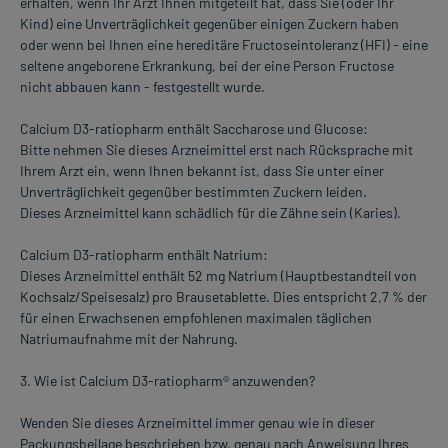
erhalten, wenn Ihr Arzt Ihnen mitgeteilt hat, dass Sie (oder Ihr
Kind) eine Unverträglichkeit gegenüber einigen Zuckern haben
oder wenn bei Ihnen eine hereditäre Fructoseintoleranz (HFI) - eine
seltene angeborene Erkrankung, bei der eine Person Fructose
nicht abbauen kann - festgestellt wurde.
Calcium D3-ratiopharm enthält Saccharose und Glucose:
Bitte nehmen Sie dieses Arzneimittel erst nach Rücksprache mit
Ihrem Arzt ein, wenn Ihnen bekannt ist, dass Sie unter einer
Unverträglichkeit gegenüber bestimmten Zuckern leiden.
Dieses Arzneimittel kann schädlich für die Zähne sein (Karies).
Calcium D3-ratiopharm enthält Natrium:
Dieses Arzneimittel enthält 52 mg Natrium (Hauptbestandteil von
Kochsalz/Speisesalz) pro Brausetablette. Dies entspricht 2,7 % der
für einen Erwachsenen empfohlenen maximalen täglichen
Natriumaufnahme mit der Nahrung.
3. Wie ist Calcium D3-ratiopharm® anzuwenden?
Wenden Sie dieses Arzneimittel immer genau wie in dieser
Packungsbeilage beschrieben bzw. genau nach Anweisung Ihres