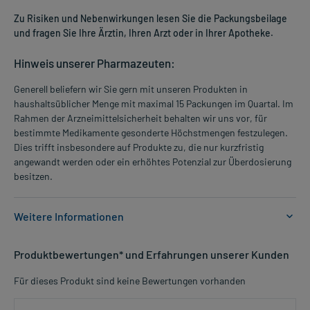
Zu Risiken und Nebenwirkungen lesen Sie die Packungsbeilage
und fragen Sie Ihre Ärztin, Ihren Arzt oder in Ihrer Apotheke.
Hinweis unserer Pharmazeuten:
Generell beliefern wir Sie gern mit unseren Produkten in
haushaltsüblicher Menge mit maximal 15 Packungen im Quartal. Im
Rahmen der Arzneimittelsicherheit behalten wir uns vor, für
bestimmte Medikamente gesonderte Höchstmengen festzulegen.
Dies trifft insbesondere auf Produkte zu, die nur kurzfristig
angewandt werden oder ein erhöhtes Potenzial zur Überdosierung
besitzen.
Weitere Informationen
Anwendungsgebiete:
Produktbewertungen* und Erfahrungen unserer Kunden
- Nachgewiesener Calcium- und Vitamin D3-Mangel
- Unterstützende Behandlung der Osteoporose
Für dieses Produkt sind keine Bewertungen vorhanden