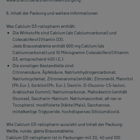
6. Inhalt der Packung und weitere Informationen
Was Calcium D3-ratiopharm enthält:
Die Wirkstoffe sind Calcium (als Calciumcarbonat) und
Colecalciferol (Vitamin D3).
Jede Brausetablette enthält 600 mg Calcium (als
Calciumcarbonat) und 10 Mikrogramm Colecalciferol (Vitamin
D3, entsprechend 400 I.E.)
Die sonstigen Bestandteile sind:
Citronensäure, Äpfelsäure, Natriumhydrogencarbonat,
Natriumcyclamat, Zitronenaroma (enthält: Zitronenöl, Mannitol
(Ph.Eur.), Sorbitol (Ph. Eur.), Dextrin, D-Glucono-1,5-lacton,
Arabisches Gummi), Natriumcarbonat, Maltodextrin (enthält
Glucose), Saccharin-Natrium, Natriumascorbat, all-rac-α-
Tocopherol, modifizierte Stärke (Mais), Saccharose,
mittelkettige Triglyceride, hochdisperses Siliciumdioxid.
Wie Calcium D3-ratiopharm aussieht und Inhalt der Packung:
Weiße, runde, glatte Brausetablette.
Calcium D3-ratiopharm ist in Packungen mit 20, 40 und 100