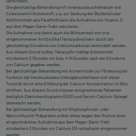
vermindern.
Die gleichzeitige Behandlung mit Ionenaustauscherharzen wie
Colestyramin (Arzneistoff, u.a. zur Senkung der Blutfette) oder
Abführmitteln wie Paraffinöl kann die Aufnahme von Vitamin D
aus dem Magen-Darm-Trakt reduzieren.
Die Aufnahme und damit auch die Wirksamkeit von oral
eingenommenen Antibiotika (Tetracycline) kann durch die
gleichzeitige Einnahme von Calciumcarbonat vermindert werden.
Aus diesem Grund sollten Tetracyclin-haltige Arzneimittel
mindestens 2 Stunden vor bzw. 4-6 Stunden nach der Einnahme
von Calcium gegeben werden.
Bei gleichzeitiger Behandlung mit Arzneimitteln zur Förderung der
Funktion der Herzmuskulatur (Herzglykoside) kann sich deren
Toxizität durch eine Erhöhung der Calcium-Konzentration im Blut
erhöhen. Aus diesem Grund müssen entsprechende Patienten
bezüglich Elektrokardiogramm (EKG) und Serum-Calcium-Spiegel
überwacht werden.
Bei gleichzeitiger Behandlung mit Bisphosphonat- oder
Natriumfluorid-Präparaten sollten diese wegen des Risikos einer
eingeschränkten Aufnahme aus dem Magen-Darm-Trakt
mindestens 3 Stunden vor Calcium D3-ratiopharm eingenommen
werden.