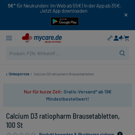
5€*
für Neukunden: Im Web ab 55€ | In der App ab 35€.
Jetzt App downloaden
Osteoporose
/
Calcium D3 ratiopharm Brausetabletten
Nur für kurze Zeit:
Gratis-Versand* ab 19€
Mindestbestellwert!
Calcium D3 ratiopharm Brausetabletten,
100 St
Produkt bewerten & PlusHerzen sichern