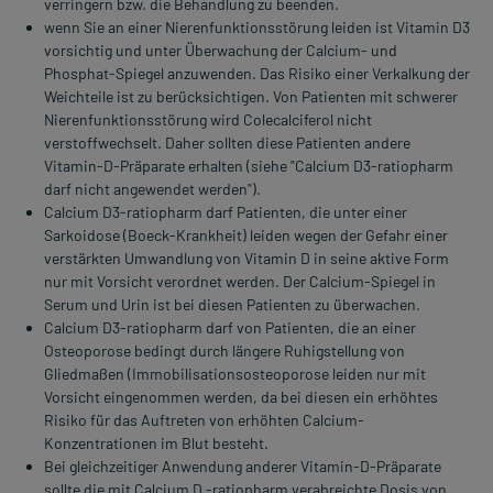
verringern bzw. die Behandlung zu beenden.
wenn Sie an einer Nierenfunktionsstörung leiden ist Vitamin D3
vorsichtig und unter Überwachung der Calcium- und
Phosphat-Spiegel anzuwenden. Das Risiko einer Verkalkung der
Weichteile ist zu berücksichtigen. Von Patienten mit schwerer
Nierenfunktionsstörung wird Colecalciferol nicht
verstoffwechselt. Daher sollten diese Patienten andere
Vitamin-D-Präparate erhalten (siehe "Calcium D3-ratiopharm
darf nicht angewendet werden").
Calcium D3-ratiopharm darf Patienten, die unter einer
Sarkoidose (Boeck-Krankheit) leiden wegen der Gefahr einer
verstärkten Umwandlung von Vitamin D in seine aktive Form
nur mit Vorsicht verordnet werden. Der Calcium-Spiegel in
Serum und Urin ist bei diesen Patienten zu überwachen.
Calcium D3-ratiopharm darf von Patienten, die an einer
Osteoporose bedingt durch längere Ruhigstellung von
Gliedmaßen (Immobilisationsosteoporose leiden nur mit
Vorsicht eingenommen werden, da bei diesen ein erhöhtes
Risiko für das Auftreten von erhöhten Calcium-
Konzentrationen im Blut besteht.
Bei gleichzeitiger Anwendung anderer Vitamin-D-Präparate
sollte die mit Calcium D -ratiopharm verabreichte Dosis von