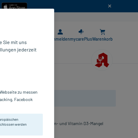
n
E-Rezept App
Anmelden
mycarePlus
Warenkorb
 Sie mit uns
llungen jederzeit
r Webseite zu messen
Tracking, Facebook
uropäischen
n bei nachgewiesenem Calcium- und Vitamin D3-Mangel
eschlossen werden
lung von Osteoporose.