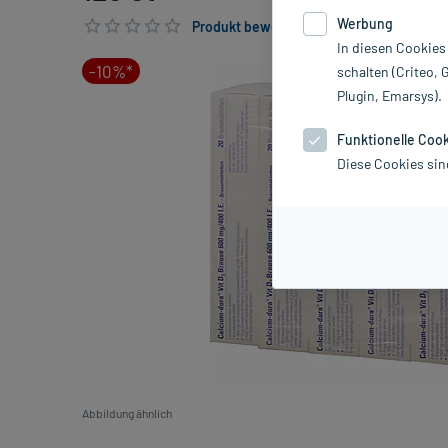
Werbung
Produkt bewerten & PlusHerzen sichern
In diesen Cookies
-10%*
schalten (Criteo, 
Plugin, Emarsys).
Funktionelle Coo
Diese Cookies sin
Abbildung ähnlich