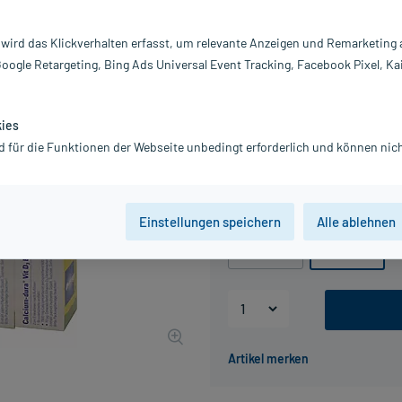
Darreichung:
Br
Inhalt:
12
 wird das Klickverhalten erfasst, um relevante Anzeigen und Remarketing
PZN:
09
Google Retargeting, Bing Ads Universal Event Tracking, Facebook Pixel, Ka
Hersteller:
C
Information:
44,56 €
kies
UVP
49,98 €
44
d für die Funktionen der Webseite unbedingt erforderlich und können nich
inkl. MwSt.
Gratis-Versand
innerhalb D.
Packungseinheit
Einstellungen speichern
Alle ablehnen
50 St
120 St