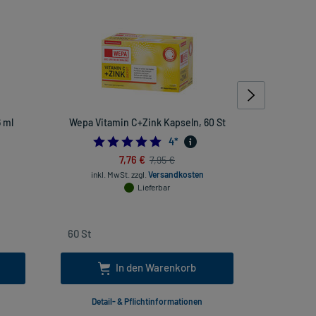
6 ml
Wepa Vitamin C+Zink Kapseln, 60 St
Jodid-ratio
5.0
4
*
7,76 €
7,95 €
inkl. MwSt.
zzgl.
Versandkosten
inkl
Lieferbar
In den Warenkorb
Detail- & Pflichtinformationen
Deta