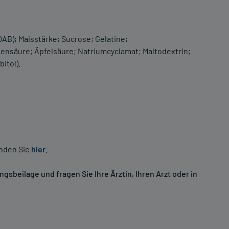
(DAB); Maisstärke; Sucrose; Gelatine;
nsäure; Äpfelsäure; Natriumcyclamat; Maltodextrin;
itol).
inden Sie
hier
.
sbeilage und fragen Sie Ihre Ärztin, Ihren Arzt oder in