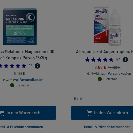
iss Melatonin+Magnesium 400
Allergodil akut Augentropfen, 
af-Komplex Pulver, 15X5 g
4.6
5
*
5.0
1
*
8,68 €
13,98 €
9,99 €
inkl. MwSt.
zzgl.
Versandkosten
Lieferbar
kl. MwSt.
zzgl.
Versandkosten
Lieferbar
In den Warenkorb
In den Warenkorb
tail- & Pflichtinformationen
Detail- & Pflichtinformationen