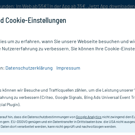
unden: Im Web ab 55€ | In der App ab 35€. Jetzt App downloade
d Cookie-Einstellungen
es um zu erfahren, wann Sie unsere Webseite besuchen und wie
e Nutzererfahrung zu verbessern. Sie können Ihre Cookie-Einste
nlösen
Rezeptur
Aktion %
en:
Datenschutzerklärung
Impressum
se
/
Calcium Dura Vit D3 Brause 600 Mg/400 I.E.
s können wir Besuche und Trafficquellen zählen, um die Leistung unsere
Nur für kurze Zeit:
Gratis-Versand* ab 19€ Mindestbestellwert!
fahrung zu verbessern (Criteo, Google Signals, Bing Ads Universal Event 
ial Plugin).
00 Mg/400 I.E.,
arauf hin, dass die Datenschutzbestimmungen von
Google Analytics
nicht zwingend den E
Vitamin-Mineralstoff-Kombinatio
n gem. EU-DSGVO genügen und ein Datentransfer in Drittstaaten bzw. die USA nicht ausg
 Daten dort verarbeitet werden, kann nicht geprüft und nachvollzogen werden.
sowie zur unterstützenden Behand