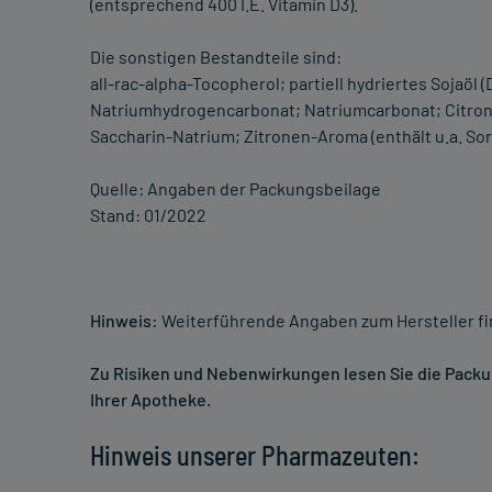
(entsprechend 400 I.E. Vitamin D3).
Die sonstigen Bestandteile sind:
all-rac-alpha-Tocopherol; partiell hydriertes Sojaöl 
Natriumhydrogencarbonat; Natriumcarbonat; Citrone
Saccharin-Natrium; Zitronen-Aroma (enthält u.a. Sorb
Quelle: Angaben der Packungsbeilage
Stand: 01/2022
Hinweis:
Weiterführende Angaben zum Hersteller f
Zu Risiken und Nebenwirkungen lesen Sie die Packung
Ihrer Apotheke.
Hinweis unserer Pharmazeuten: