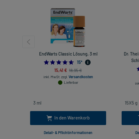
EndWarts Classic Lösung, 3 ml
Dr. The
Schl
4.6
15
*
15,41 €
18,95 €
inkl. MwSt.
zzgl.
Versandkosten
Lieferbar
in
In den Warenkorb
Detail- & Pflichtinformationen
De