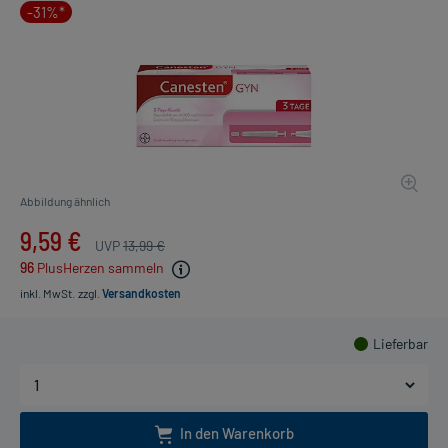
-31%*
Abbildung ähnlich
9,59 €
UVP
13,99 €
96
PlusHerzen sammeln
inkl. MwSt.
zzgl.
Versandkosten
Lieferbar
In den Warenkorb