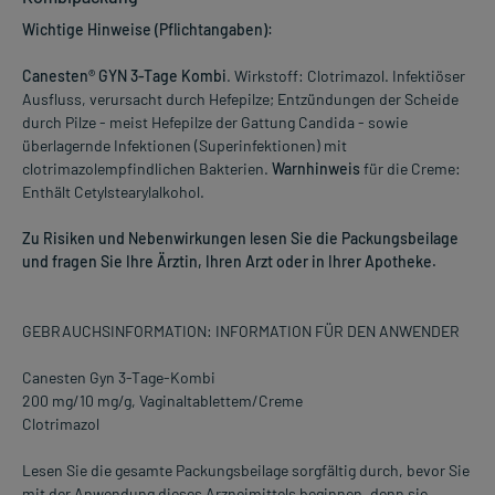
Wichtige Hinweise (Pflichtangaben):
Canesten® GYN 3-Tage Kombi
. Wirkstoff: Clotrimazol. Infektiöser
Ausfluss, verursacht durch Hefepilze; Entzündungen der Scheide
durch Pilze - meist Hefepilze der Gattung Candida - sowie
überlagernde Infektionen (Superinfektionen) mit
clotrimazolempfindlichen Bakterien.
Warnhinweis
für die Creme:
Enthält Cetylstearylalkohol.
Zu Risiken und Nebenwirkungen lesen Sie die Packungsbeilage
und fragen Sie Ihre Ärztin, Ihren Arzt oder in Ihrer Apotheke.
GEBRAUCHSINFORMATION: INFORMATION FÜR DEN ANWENDER
Canesten Gyn 3-Tage-Kombi
200 mg/10 mg/g, Vaginaltablettem/Creme
Clotrimazol
Lesen Sie die gesamte Packungsbeilage sorgfältig durch, bevor Sie
mit der Anwendung dieses Arzneimittels beginnen, denn sie