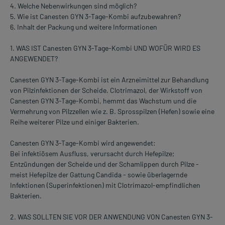
4. Welche Nebenwirkungen sind möglich?
5. Wie ist Canesten GYN 3-Tage-Kombi aufzubewahren?
6. Inhalt der Packung und weitere Informationen
1. WAS IST Canesten GYN 3-Tage-Kombi UND WOFÜR WIRD ES
ANGEWENDET?
Canesten GYN 3-Tage-Kombi ist ein Arzneimittel zur Behandlung
von Pilzinfektionen der Scheide. Clotrimazol, der Wirkstoff von
Canesten GYN 3-Tage-Kombi, hemmt das Wachstum und die
Vermehrung von Pilzzellen wie z. B. Sprosspilzen (Hefen) sowie eine
Reihe weiterer Pilze und einiger Bakterien.
Canesten GYN 3-Tage-Kombi wird angewendet:
Bei infektiösem Ausfluss, verursacht durch Hefepilze;
Entzündungen der Scheide und der Schamlippen durch Pilze -
meist Hefepilze der Gattung Candida - sowie überlagernde
Infektionen (Superinfektionen) mit Clotrimazol-empfindlichen
Bakterien.
2. WAS SOLLTEN SIE VOR DER ANWENDUNG VON Canesten GYN 3-