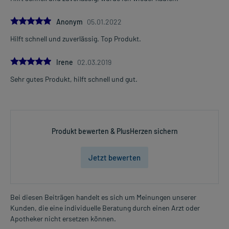
Eine vom Arzt verordnete Dosierung kann von den Angaben der
5.0
Anonym
05.01.2022
Packungsbeilage abweichen. Da der Arzt sie individuell abstimmt,
Hilft schnell und zuverlässig. Top Produkt.
sollten Sie das Arzneimittel daher nach seinen Anweisungen
anwenden.
5.0
Irene
02.03.2019
Sehr gutes Produkt, hilft schnell und gut.
Gegenanzeigen:
Was spricht gegen eine Anwendung?
- Überempfindlichkeit gegen die Inhaltsstoffe
Produkt bewerten & PlusHerzen sichern
Welche Altersgruppe ist zu beachten?
- Kinder und Jugendliche unter 18 Jahren: Das Arzneimittel darf
nur nach Rücksprache mit einem Arzt oder unter ärztlicher
Jetzt bewerten
Kontrolle angewendet werden.
Was ist mit Schwangerschaft und Stillzeit?
Bei diesen Beiträgen handelt es sich um Meinungen unserer
- Schwangerschaft: Wenden Sie sich an Ihren Arzt. Es spielen
Kunden, die eine individuelle Beratung durch einen Arzt oder
verschiedene Überlegungen eine Rolle, ob und wie das Arzneimittel
Apotheker nicht ersetzen können.
in der Schwangerschaft angewendet werden kann.