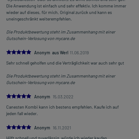
Die Anwendung ist einfach und sehr effektiv. Ich komme immer
Die Gesamtdosis sollte nicht ohne Rücksprache mit einem Arzt
wieder auf dieses, für mich, Original zurück und kann es
oder Apotheker überschritten werden.
uneingeschränkt weiterempfehlen.
Art der Anwendung?
Die Produktbewertung steht im Zusammenhang mit einer
Vaginalcreme: Tragen Sie das Arzneimittel auf die Schamlippen
Gutschein-Verlosung von mycare.de
und andere betroffene Stellen im Genitalbereich auf.
Vaginaltabletten: Führen Sie das Arzneimittel in die Scheide ein.
5.0
Anonym aus Werl
11.06.2019
Dauer der Anwendung?
Sehr schnell geholfen und die Verträglichkeit war auch sehr gut
Die Anwendungsdauer sollte 3 Tage betragen. Durch eine ärztliche
Nachuntersuchung sollte geklärt werden, ob die Behandlung
Die Produktbewertung steht im Zusammenhang mit einer
fortzusetzen ist.
Gutschein-Verlosung von mycare.de
Überdosierung?
5.0
Anonym
15.03.2022
Es sind keine Überdosierungserscheinungen bekannt. Im
Zweifelsfall wenden Sie sich an Ihren Arzt.
Canesten Kombi kann ich bestens empfehlen. Kaufe ich auf
jeden fall wieder.
Generell gilt: Achten Sie vor allem bei Säuglingen, Kleinkindern und
älteren Menschen auf eine gewissenhafte Dosierung. Im
5.0
Anonym
16.11.2021
Zweifelsfalle fragen Sie Ihren Arzt oder Apotheker nach etwaigen
Auswirkungen oder Vorsichtsmaßnahmen.
Hilft schnell und zuverlässig, würde ich wieder kaufen.