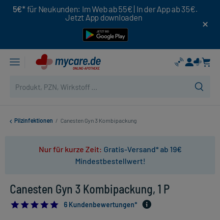
5€*
für Neukunden: Im Web ab 55€ | In der App ab 35€.
Jetzt App downloaden
Pilzinfektionen
/
Canesten Gyn 3 Kombipackung
Nur für kurze Zeit:
Gratis-Versand* ab 19€
Mindestbestellwert!
Canesten Gyn 3 Kombipackung, 1 P
5.0
6 Kundenbewertungen*