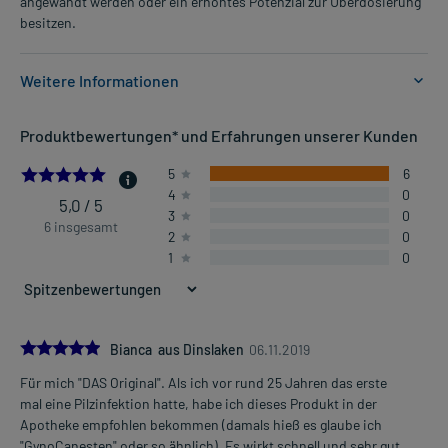
angewandt werden oder ein erhöhtes Potenzial zur Überdosierung
besitzen.
Weitere Informationen
Anwendungsgebiete:
Produktbewertungen* und Erfahrungen unserer Kunden
- Pilzinfektionen der Scheide, eventuell mit Ausfluss
- Bakterieninfektionen der Scheide
5.0
5
6
- Pilzinfektion an den äußeren Geschlechtsteilen der Frau
4
0
5,0 / 5
3
0
6 insgesamt
2
0
Dosierung und Anwendungshinweise:
1
0
Erwachsene
eine ausreichende Menge
2-3 mal täglich
verteilt über den Tag
5.0
Bianca aus Dinslaken
06.11.2019
Erwachsene
Für mich "DAS Original". Als ich vor rund 25 Jahren das erste
1 Vaginaltablette
Mehr anzeigen
mal eine Pilzinfektion hatte, habe ich dieses Produkt in der
1 Vaginaltablette pro Tag
Apotheke empfohlen bekommen (damals hieß es glaube ich
vor dem Schlafengehen
"GynoCanesten" oder so ähnlich). Es wirkt schnell und sehr gut.