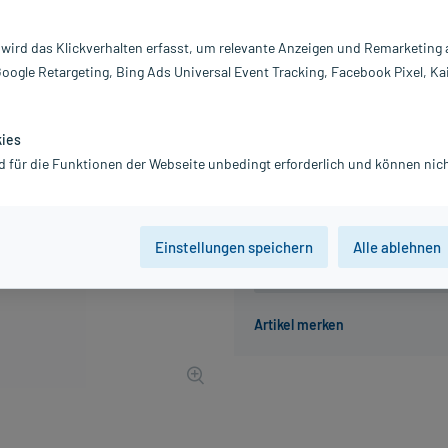
Inhalt:
20
PZN:
1
 wird das Klickverhalten erfasst, um relevante Anzeigen und Remarketing
Hersteller:
C
Google Retargeting, Bing Ads Universal Event Tracking, Facebook Pixel, Ka
8,95 €
90
PlusHerzen sam
inkl. MwSt.
zzgl.
Versandkosten
kies
Grundpreis: 44,75 € / l
d für die Funktionen der Webseite unbedingt erforderlich und können nich
Einstellungen speichern
Alle ablehnen
Der Artikel ist momentan nicht
Beratung für Produktalternat