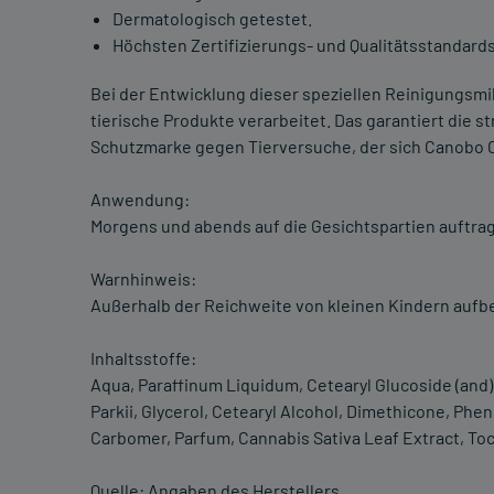
Dermatologisch getestet.
Höchsten Zertifizierungs- und Qualitätsstandards
Bei der Entwicklung dieser speziellen Reinigungsm
tierische Produkte verarbeitet. Das garantiert die 
Schutzmarke gegen Tierversuche, der sich Canobo C
Anwendung:
Morgens und abends auf die Gesichtspartien auftr
Warnhinweis:
Außerhalb der Reichweite von kleinen Kindern auf
Inhaltsstoffe:
Aqua, Paraffinum Liquidum, Cetearyl Glucoside (and)
Parkii, Glycerol, Cetearyl Alcohol, Dimethicone, Phe
Carbomer, Parfum, Cannabis Sativa Leaf Extract, To
Quelle: Angaben des Herstellers