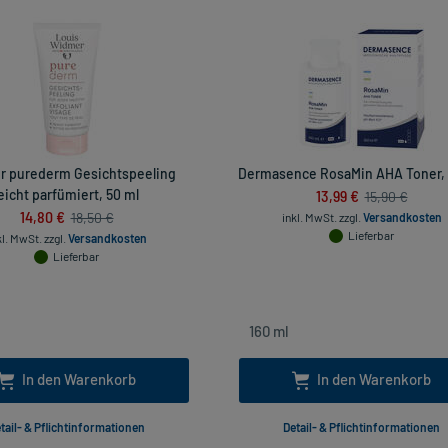
 purederm Gesichtspeeling
Dermasence RosaMin AHA Toner, 
leicht parfümiert, 50 ml
13,99 €
15,90 €
14,80 €
18,50 €
inkl. MwSt.
zzgl.
Versandkosten
Lieferbar
kl. MwSt.
zzgl.
Versandkosten
Lieferbar
In den Warenkorb
In den Warenkorb
tail- & Pflichtinformationen
Detail- & Pflichtinformationen