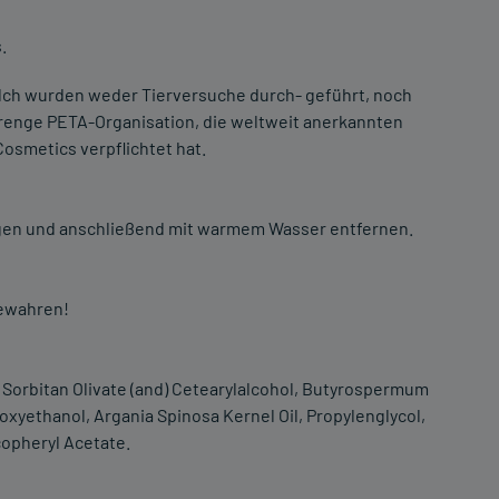
.
ilch wurden weder Tierversuche durch- geführt, noch
strenge PETA-Organisation, die weltweit anerkannten
osmetics verpflichtet hat.
agen und anschließend mit warmem Wasser entfernen.
bewahren!
 Sorbitan Olivate (and) Cetearylalcohol, Butyrospermum
noxyethanol, Argania Spinosa Kernel Oil, Propylenglycol,
copheryl Acetate.