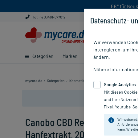
5€*
für Neuk
Hotline 03491-877012
Datenschutz- un
Wir verwenden Cooki
interagieren, um Ihr
Kategorien
Marken
Ratgeber
E-Rezept ei
ändern.
Nähere Information
mycare.de
/
Kategorien
/
Kosmetik
/
Gesichtspflege
/
Gesichtsrein
Google Analytics
Mit diesen Cookie
und Ihre Nutzerer
Pixel, Youtube-Soc
Canobo CBD Reinigungsmilch 
Wir weisen d
Anforderunge
kann. Wie die
Hanfextrakt, 200 ml