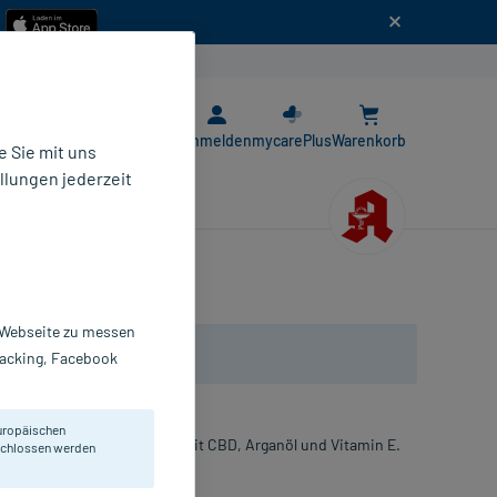
n
E-Rezept App
Anmelden
mycarePlus
Warenkorb
 Sie mit uns
llungen jederzeit
r Webseite zu messen
Tracking, Facebook
uropäischen
 Hanfextrakt. Angereichert mit CBD, Arganöl und Vitamin E.
eschlossen werden
lch