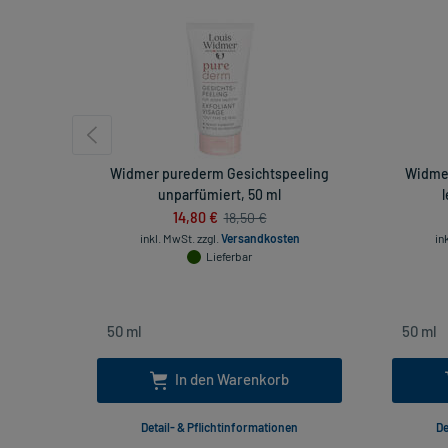
Widmer purederm Gesichtspeeling
Widmer
unparfümiert, 50 ml
14,80 €
18,50 €
inkl. MwSt.
zzgl.
Versandkosten
in
Lieferbar
In den Warenkorb
Detail- & Pflichtinformationen
De