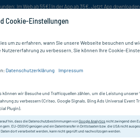
unden: Im Web ab 55€ | In der App ab 35€. Jetzt App downloade
d Cookie-Einstellungen
es um zu erfahren, wann Sie unsere Webseite besuchen und wie
e Nutzererfahrung zu verbessern. Sie können Ihre Cookie-Einste
nlösen
Rezeptur
Aktion %
en:
Datenschutzerklärung
Impressum
iger
/
Canobo CBD Reinigungsmilch mit Bio Hanfextrakt
s können wir Besuche und Trafficquellen zählen, um die Leistung unsere
Nur für kurze Zeit:
Gratis-Versand* ab 19€ Mindestbestellwert!
fahrung zu verbessern (Criteo, Google Signals, Bing Ads Universal Event 
ial Plugin).
mit Bio
arauf hin, dass die Datenschutzbestimmungen von
Google Analytics
nicht zwingend den E
Pflegende Reinigungsmilch mit Bio
n gem. EU-DSGVO genügen und ein Datentransfer in Drittstaaten bzw. die USA nicht ausg
 Daten dort verarbeitet werden, kann nicht geprüft und nachvollzogen werden.
Darreichung:
Mi