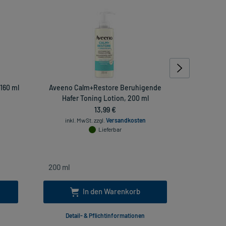
160 ml
Aveeno Calm+Restore Beruhigende
La Roche 
Hafer Toning Lotion, 200 ml
Re
13,99 €
inkl. MwSt.
zzgl.
Versandkosten
Lieferbar
inkl
In den Warenkorb
Detail- & Pflichtinformationen
Deta