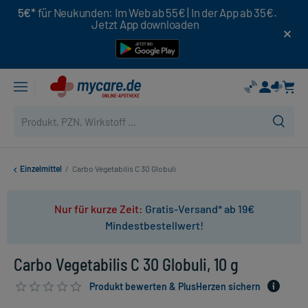
5€*
für Neukunden: Im Web ab 55€ | In der App ab 35€.
Jetzt App downloaden
Einzelmittel
/
Carbo Vegetabilis C 30 Globuli
Nur für kurze Zeit:
Gratis-Versand* ab 19€
Mindestbestellwert!
Carbo Vegetabilis C 30 Globuli, 10 g
Produkt bewerten & PlusHerzen sichern