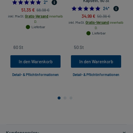
Kapseln, 50 St
5.0
2
*
5.0
24
*
51,35 €
68,98 €
34,99 €
50,36 €
inkl. MwSt.
Gratis-Versand
innerhalb
D.
inkl. MwSt.
Gratis-Versand
innerhalb
Lieferbar
D.
Lieferbar
In den Warenkorb
In den Warenkorb
Detail- & Pflichtinformationen
Detail- & Pflichtinformationen
Kundenservice: