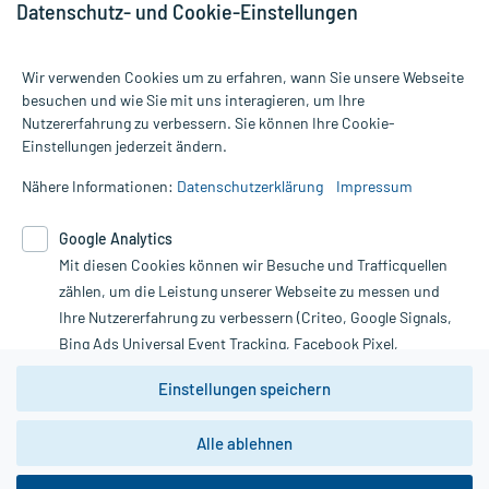
Datenschutz- und Cookie-Einstellungen
Wir verwenden Cookies um zu erfahren, wann Sie unsere Webseite
besuchen und wie Sie mit uns interagieren, um Ihre
Nutzererfahrung zu verbessern. Sie können Ihre Cookie-
Alle Preise gelten inkl. MwSt., ggf. zzgl. Versandkosten
Einstellungen jederzeit ändern.
Informationen auf dieser Website werden ausschließlich für
informative Zwecke zur Verfügung gestellt. Sie ersetzen keinesfalls
Nähere Informationen:
Datenschutzerklärung
Impressum
die Untersuchung und Behandlung durch einen Arzt. Bitte
beachten Sie, dass hierdurch weder Diagnosen gestellt noch
Google Analytics
Therapien eingeleitet werden können. | Diese Webseite benutzt
Mit diesen Cookies können wir Besuche und Trafficquellen
Google Analytics. Lesen Sie bitte dazu die wichtigen Hinweise in
unserer Datenschutzerklärung. Für den Widerruf einer Bestellung
zählen, um die Leistung unserer Webseite zu messen und
nutzen Sie das Formular:
Ihre Nutzererfahrung zu verbessern (Criteo, Google Signals,
Bing Ads Universal Event Tracking, Facebook Pixel,
Vertrag widerrufen
Youtube-Social Plugin).
Einstellungen speichern
Wir weisen darauf hin, dass die
Datenschutzbestimmungen von
Google Analytics
nicht
Alle ablehnen
*Hinweise zu unseren Aktionen und Bewertungen
zwingend den Europäischen Anforderungen gem. EU-
DSGVO genügen und ein Datentransfer in Drittstaaten bzw.
die USA nicht ausgeschlossen werden kann. Wie die