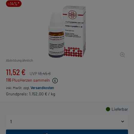
-14%*
Abbildung ähnlich
11,52 €
UVP
13,45 €
116
PlusHerzen sammeln
inkl. MwSt.
zzgl.
Versandkosten
Grundpreis: 1.152,00 € / kg
Lieferbar