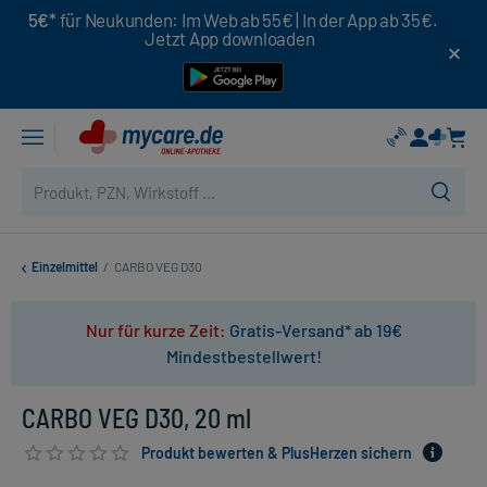
5€*
für Neukunden: Im Web ab 55€ | In der App ab 35€.
Jetzt App downloaden
Einzelmittel
/
CARBO VEG D30
Nur für kurze Zeit:
Gratis-Versand* ab 19€
Mindestbestellwert!
CARBO VEG D30, 20 ml
Produkt bewerten & PlusHerzen sichern