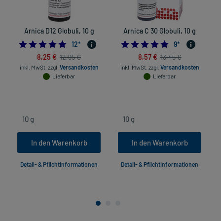
Arnica D12 Globuli, 10 g
Arnica C 30 Globuli, 10 g
5.0
4.8888888888888
12
*
9
*
8,25 €
8,57 €
12,95 €
13,45 €
inkl. MwSt.
zzgl.
Versandkosten
inkl. MwSt.
zzgl.
Versandkosten
Lieferbar
Lieferbar
In den Warenkorb
In den Warenkorb
Detail- & Pflichtinformationen
Detail- & Pflichtinformationen