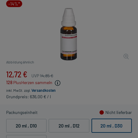
-14%*
Abbildung ähnlich
12,72 €
UVP
14,85 €
128
PlusHerzen sammeln
inkl. MwSt.
zzgl.
Versandkosten
Grundpreis: 636,00 € / l
Packungseinheit
Nicht lieferbar
20 ml
, D10
20 ml
, D12
20 ml
, D30