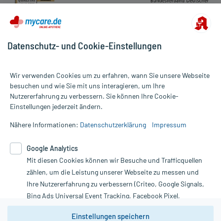
Datenschutz- und Cookie-Einstellungen
Wir verwenden Cookies um zu erfahren, wann Sie unsere Webseite
besuchen und wie Sie mit uns interagieren, um Ihre
Nutzererfahrung zu verbessern. Sie können Ihre Cookie-
Alle Preise gelten inkl. MwSt., ggf. zzgl. Versandkosten
Einstellungen jederzeit ändern.
Informationen auf dieser Website werden ausschließlich für
informative Zwecke zur Verfügung gestellt. Sie ersetzen keinesfalls
Nähere Informationen:
Datenschutzerklärung
Impressum
die Untersuchung und Behandlung durch einen Arzt. Bitte
beachten Sie, dass hierdurch weder Diagnosen gestellt noch
Google Analytics
Therapien eingeleitet werden können. | Diese Webseite benutzt
Mit diesen Cookies können wir Besuche und Trafficquellen
Google Analytics. Lesen Sie bitte dazu die wichtigen Hinweise in
unserer Datenschutzerklärung. Für den Widerruf einer Bestellung
zählen, um die Leistung unserer Webseite zu messen und
nutzen Sie das Formular:
Ihre Nutzererfahrung zu verbessern (Criteo, Google Signals,
Bing Ads Universal Event Tracking, Facebook Pixel,
Vertrag widerrufen
Youtube-Social Plugin).
Einstellungen speichern