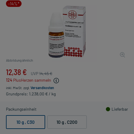
-14%*
Abbildung ähnlich
12,38 €
UVP
14,45 €
124
PlusHerzen sammeln
inkl. MwSt.
zzgl.
Versandkosten
Grundpreis: 1.238,00 € / kg
Packungseinheit
Lieferbar
10 g
, C30
10 g
, C200