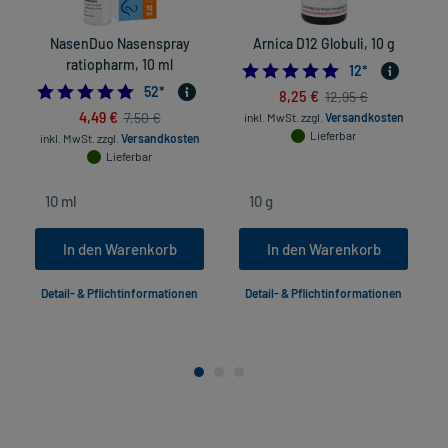
NasenDuo Nasenspray
Arnica D12 Globuli, 10 g
ratiopharm, 10 ml
5.0
12
*
4.788461538461538
52
*
8,25 €
12,95 €
4,49 €
7,50 €
inkl. MwSt.
zzgl.
Versandkosten
Lieferbar
inkl. MwSt.
zzgl.
Versandkosten
Lieferbar
In den Warenkorb
In den Warenkorb
Detail- & Pflichtinformationen
Detail- & Pflichtinformationen