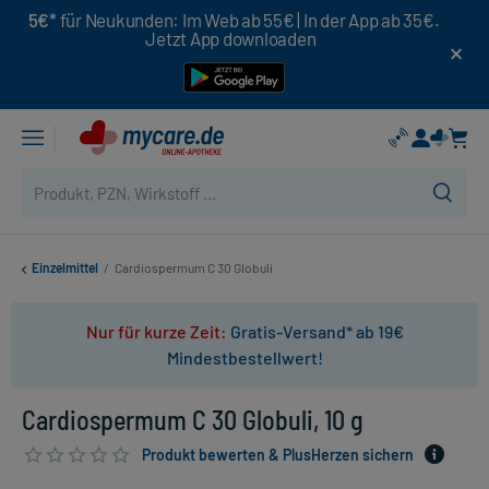
5€*
für Neukunden: Im Web ab 55€ | In der App ab 35€.
Jetzt App downloaden
Einzelmittel
/
Cardiospermum C 30 Globuli
Nur für kurze Zeit:
Gratis-Versand* ab 19€
Mindestbestellwert!
Cardiospermum C 30 Globuli, 10 g
Produkt bewerten & PlusHerzen sichern