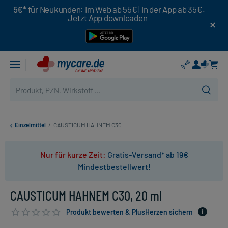
5€*
für Neukunden: Im Web ab 55€ | In der App ab 35€.
Jetzt App downloaden
Einzelmittel
/
CAUSTICUM HAHNEM C30
Nur für kurze Zeit:
Gratis-Versand* ab 19€
Mindestbestellwert!
CAUSTICUM HAHNEM C30, 20 ml
Produkt bewerten & PlusHerzen sichern