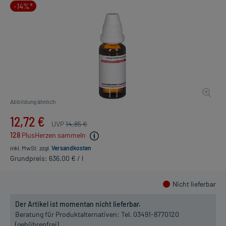
-14%*
Abbildung ähnlich
12,72 €
UVP
14,85 €
128
PlusHerzen sammeln
inkl. MwSt.
zzgl.
Versandkosten
Grundpreis: 636,00 € / l
Nicht lieferbar
Der Artikel ist momentan nicht lieferbar.
Beratung für Produktalternativen:
Tel. 03491-8770120
(gebührenfrei)