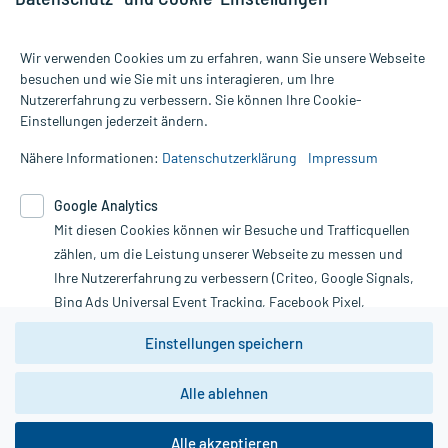
Wir verwenden Cookies um zu erfahren, wann Sie unsere Webseite
besuchen und wie Sie mit uns interagieren, um Ihre
Nutzererfahrung zu verbessern. Sie können Ihre Cookie-
Alle Preise gelten inkl. MwSt., ggf. zzgl. Versandkosten
Einstellungen jederzeit ändern.
Informationen auf dieser Website werden ausschließlich für
informative Zwecke zur Verfügung gestellt. Sie ersetzen keinesfalls
Nähere Informationen:
Datenschutzerklärung
Impressum
die Untersuchung und Behandlung durch einen Arzt. Bitte
beachten Sie, dass hierdurch weder Diagnosen gestellt noch
Google Analytics
Therapien eingeleitet werden können. | Diese Webseite benutzt
Mit diesen Cookies können wir Besuche und Trafficquellen
Google Analytics. Lesen Sie bitte dazu die wichtigen Hinweise in
unserer Datenschutzerklärung. Für den Widerruf einer Bestellung
zählen, um die Leistung unserer Webseite zu messen und
nutzen Sie das Formular:
Ihre Nutzererfahrung zu verbessern (Criteo, Google Signals,
Bing Ads Universal Event Tracking, Facebook Pixel,
Vertrag widerrufen
Youtube-Social Plugin).
Einstellungen speichern
Wir weisen darauf hin, dass die
Datenschutzbestimmungen von
Google Analytics
nicht
Alle ablehnen
*Hinweise zu unseren Aktionen und Bewertungen
zwingend den Europäischen Anforderungen gem. EU-
DSGVO genügen und ein Datentransfer in Drittstaaten bzw.
die USA nicht ausgeschlossen werden kann. Wie die
Alle akzeptieren
Daten dort verarbeitet werden, kann nicht geprüft und