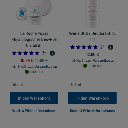
La Roche Posay
Avene BODY Deodorant, 50
Physiologischer Deo-Roll
ml
On, 50 ml
5.0
2
*
5.0
3
*
12,90 €
10,84 €
12,90 €
inkl. MwSt.
zzgl.
Versandkosten
Lieferbar
inkl. MwSt.
zzgl.
Versandkosten
Lieferbar
In den Warenkorb
In den Warenkorb
Detail- & Pflichtinformationen
Detail- & Pflichtinformationen