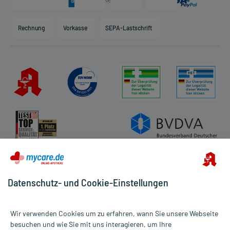
Karriere
Hilfsmittelbox
Engagement
Direktabrechnung PKV
Rechnung
Vorkasse
SEPA-Lastschrift
Partner
Apotheke vor Ort
Kundenbewertungen
AGB
Impressum
Datenschutz
Cookie-Einstellungen
Rückgabe/Widerruf
Barrierefreiheitserklärung
Datenschutz- und Cookie-Einstellungen
Wir verwenden Cookies um zu erfahren, wann Sie unsere Webseite
besuchen und wie Sie mit uns interagieren, um Ihre