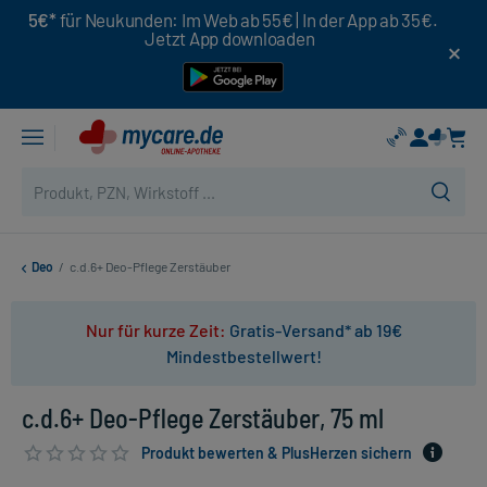
5€*
für Neukunden: Im Web ab 55€ | In der App ab 35€.
Jetzt App downloaden
Deo
/
c.d.6+ Deo-Pflege Zerstäuber
Nur für kurze Zeit:
Gratis-Versand* ab 19€
Mindestbestellwert!
c.d.6+ Deo-Pflege Zerstäuber, 75 ml
Produkt bewerten & PlusHerzen sichern