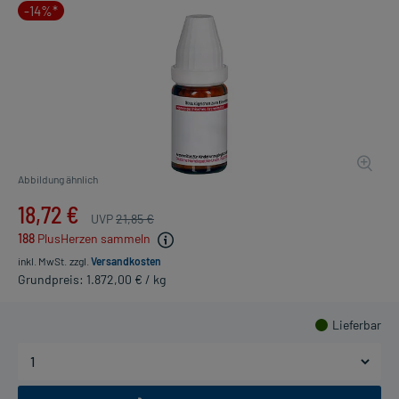
-14%*
Abbildung ähnlich
18,72 €
UVP
21,85 €
188
PlusHerzen sammeln
inkl. MwSt.
zzgl.
Versandkosten
Grundpreis: 1.872,00 € / kg
Lieferbar