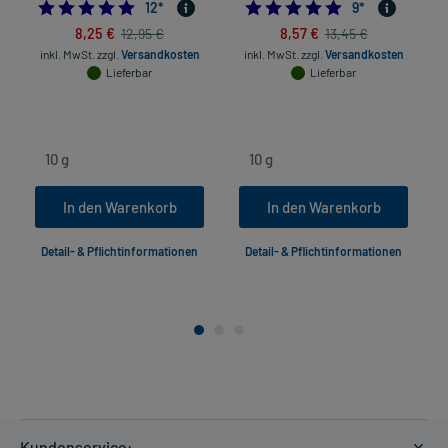
5.0
4.8888888888888
12
*
9
*
8,25 €
8,57 €
12,95 €
13,45 €
inkl. MwSt.
zzgl.
Versandkosten
inkl. MwSt.
zzgl.
Versandkosten
Lieferbar
Lieferbar
In den Warenkorb
In den Warenkorb
Detail- & Pflichtinformationen
Detail- & Pflichtinformationen
Kundenservice: