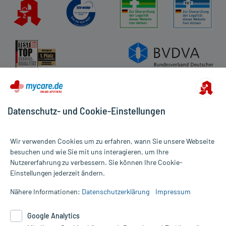
Impressum
Datenschutz
Cookie-Einstellungen
Rückgabe/Widerruf
Barrierefreiheitserklärung
Datenschutz- und Cookie-Einstellungen
Wir verwenden Cookies um zu erfahren, wann Sie unsere Webseite
besuchen und wie Sie mit uns interagieren, um Ihre
Nutzererfahrung zu verbessern. Sie können Ihre Cookie-
Alle Preise gelten inkl. MwSt., ggf. zzgl. Versandkosten
Einstellungen jederzeit ändern.
Informationen auf dieser Website werden ausschließlich für
informative Zwecke zur Verfügung gestellt. Sie ersetzen keinesfalls
Nähere Informationen:
Datenschutzerklärung
Impressum
die Untersuchung und Behandlung durch einen Arzt. Bitte
beachten Sie, dass hierdurch weder Diagnosen gestellt noch
Google Analytics
Therapien eingeleitet werden können. | Diese Webseite benutzt