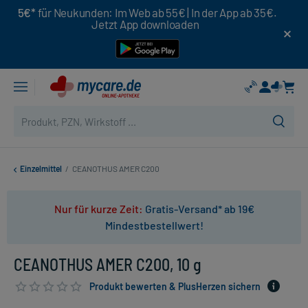
5€*
für Neukunden: Im Web ab 55€ | In der App ab 35€.
Jetzt App downloaden
Einzelmittel
/
CEANOTHUS AMER C200
Nur für kurze Zeit:
Gratis-Versand* ab 19€
Mindestbestellwert!
CEANOTHUS AMER C200, 10 g
Produkt bewerten & PlusHerzen sichern