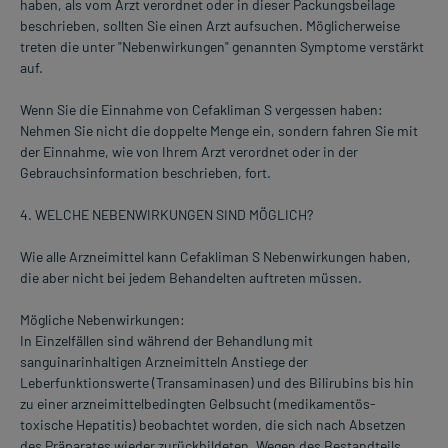
haben, als vom Arzt verordnet oder in dieser Packungsbeilage
beschrieben, sollten Sie einen Arzt aufsuchen. Möglicherweise
treten die unter "Nebenwirkungen" genannten Symptome verstärkt
auf.
Wenn Sie die Einnahme von Cefakliman S vergessen haben:
Nehmen Sie nicht die doppelte Menge ein, sondern fahren Sie mit
der Einnahme, wie von Ihrem Arzt verordnet oder in der
Gebrauchsinformation beschrieben, fort.
4. WELCHE NEBENWIRKUNGEN SIND MÖGLICH?
Wie alle Arzneimittel kann Cefakliman S Nebenwirkungen haben,
die aber nicht bei jedem Behandelten auftreten müssen.
Mögliche Nebenwirkungen:
In Einzelfällen sind während der Behandlung mit
sanguinarinhaltigen Arzneimitteln Anstiege der
Leberfunktionswerte (Transaminasen) und des Bilirubins bis hin
zu einer arzneimittelbedingten Gelbsucht (medikamentös-
toxische Hepatitis) beobachtet worden, die sich nach Absetzen
des Präparates wieder zurückbildeten. Wegen des Bestandteils