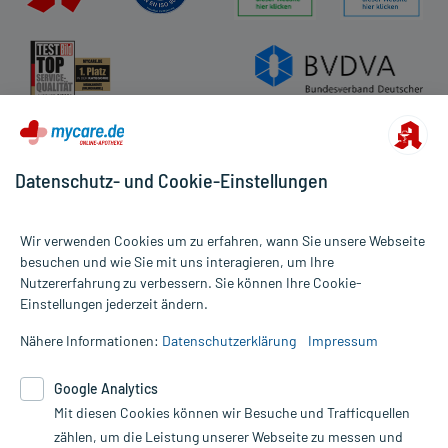
Datenschutz- und Cookie-Einstellungen
Wir verwenden Cookies um zu erfahren, wann Sie unsere Webseite
besuchen und wie Sie mit uns interagieren, um Ihre
Nutzererfahrung zu verbessern. Sie können Ihre Cookie-
Alle Preise gelten inkl. MwSt., ggf. zzgl. Versandkosten
Einstellungen jederzeit ändern.
Informationen auf dieser Website werden ausschließlich für
informative Zwecke zur Verfügung gestellt. Sie ersetzen keinesfalls
Nähere Informationen:
Datenschutzerklärung
Impressum
die Untersuchung und Behandlung durch einen Arzt. Bitte
beachten Sie, dass hierdurch weder Diagnosen gestellt noch
Google Analytics
Therapien eingeleitet werden können. | Diese Webseite benutzt
Mit diesen Cookies können wir Besuche und Trafficquellen
Google Analytics. Lesen Sie bitte dazu die wichtigen Hinweise in
unserer Datenschutzerklärung. Für den Widerruf einer Bestellung
zählen, um die Leistung unserer Webseite zu messen und