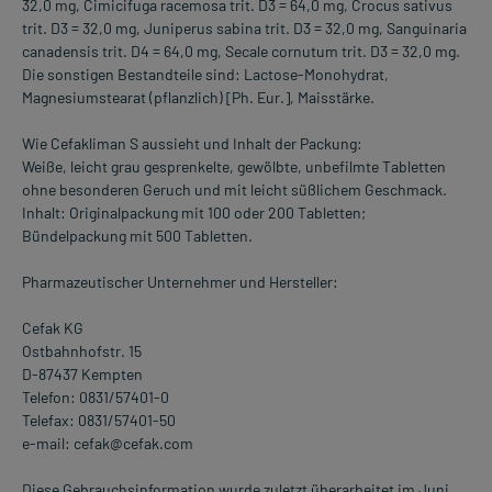
32,0 mg, Cimicifuga racemosa trit. D3 = 64,0 mg, Crocus sativus
trit. D3 = 32,0 mg, Juniperus sabina trit. D3 = 32,0 mg, Sanguinaria
canadensis trit. D4 = 64,0 mg, Secale cornutum trit. D3 = 32,0 mg.
Die sonstigen Bestandteile sind: Lactose-Monohydrat,
Magnesiumstearat (pflanzlich) [Ph. Eur.], Maisstärke.
Wie Cefakliman S aussieht und Inhalt der Packung:
Weiße, leicht grau gesprenkelte, gewölbte, unbefilmte Tabletten
ohne besonderen Geruch und mit leicht süßlichem Geschmack.
Inhalt: Originalpackung mit 100 oder 200 Tabletten;
Bündelpackung mit 500 Tabletten.
Pharmazeutischer Unternehmer und Hersteller:
Cefak KG
Ostbahnhofstr. 15
D-87437 Kempten
Telefon: 0831/57401-0
Telefax: 0831/57401-50
e-mail: cefak@cefak.com
Diese Gebrauchsinformation wurde zuletzt überarbeitet im Juni