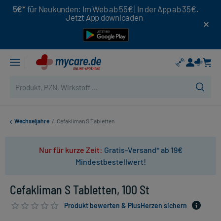
5€*
für Neukunden: Im Web ab 55€ | In der App ab 35€.
Jetzt App downloaden
Wechseljahre
/
Cefakliman S Tabletten
Nur für kurze Zeit:
Gratis-Versand* ab 19€
Mindestbestellwert!
Cefakliman S Tabletten, 100 St
Produkt bewerten & PlusHerzen sichern