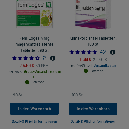
FemiLoges 4 mg
Klimaktoplant N Tabletten,
magensaftresistente
100 St
Tabletten, 90 St
4.6304347826086
46
*
4.428571428571429
7
*
11,99 €
20,40 €
in
35,59 €
50,96 €
inkl. MwSt.
zzgl.
Versandkosten
Lieferbar
inkl. MwSt.
Gratis-Versand
innerhalb
D.
Lieferbar
In den Warenkorb
In den Warenkorb
Detail- & Pflichtinformationen
Detail- & Pflichtinformationen