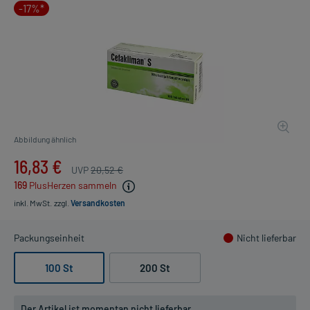
-17%*
Abbildung ähnlich
16,83 €
UVP
20,52 €
169
PlusHerzen sammeln
inkl. MwSt.
zzgl.
Versandkosten
Packungseinheit
Nicht lieferbar
100 St
200 St
Der Artikel ist momentan nicht lieferbar.