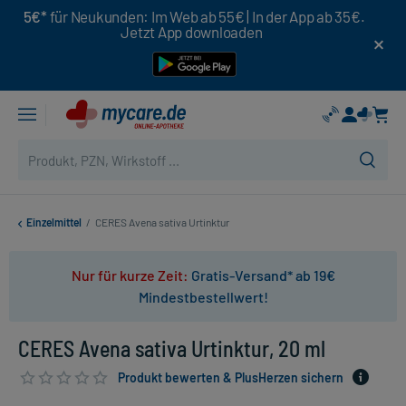
5€*
für Neukunden: Im Web ab 55€ | In der App ab 35€.
Jetzt App downloaden
Einzelmittel
/
CERES Avena sativa Urtinktur
Nur für kurze Zeit:
Gratis-Versand* ab 19€
Mindestbestellwert!
CERES Avena sativa Urtinktur, 20 ml
Produkt bewerten & PlusHerzen sichern