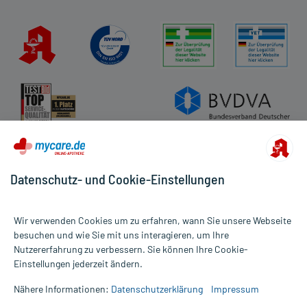
Kundenbewertungen
AGB
Impressum
Datenschutz
Cookie-Einstellungen
Rückgabe/Widerruf
Barrierefreiheitserklärung
Datenschutz- und Cookie-Einstellungen
Wir verwenden Cookies um zu erfahren, wann Sie unsere Webseite
besuchen und wie Sie mit uns interagieren, um Ihre
Nutzererfahrung zu verbessern. Sie können Ihre Cookie-
Alle Preise gelten inkl. MwSt., ggf. zzgl. Versandkosten
Einstellungen jederzeit ändern.
Informationen auf dieser Website werden ausschließlich für
informative Zwecke zur Verfügung gestellt. Sie ersetzen keinesfalls
Nähere Informationen:
Datenschutzerklärung
Impressum
die Untersuchung und Behandlung durch einen Arzt. Bitte