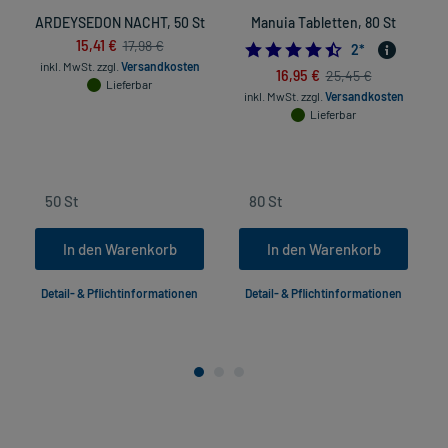
ARDEYSEDON NACHT, 50 St
Manuia Tabletten, 80 St
15,41 €
17,98 €
4.5
2
*
inkl. MwSt.
zzgl.
Versandkosten
16,95 €
25,45 €
Lieferbar
inkl. MwSt.
zzgl.
Versandkosten
Lieferbar
In den Warenkorb
In den Warenkorb
Detail- & Pflichtinformationen
Detail- & Pflichtinformationen